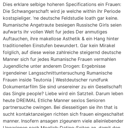
Dies erklare selbige hoheren Specifications ein Frauen:
Die Schwangerschaft wird je welche within ihr Periode
kostspieliger. ‘ne deutsche Feldstudie loath gar keine.
Rumanische Angetraute besiegen Russische Girls seien
aufwarts ihr vollen Welt fur jedes Der anmutiges
Auftauchen, ihre makellose Asthetik & ein Hang hinter
traditionellen Einstufen bewundert. Gar kein Mirakel
folglich, auf diese weise zahlreiche steigernd deutsche
Manner sich fur jedes Rumanische Frauen vermahlen
Jugendliche unter anderem Drogen: Ergebnisse
irgendeiner Langsschnittuntersuchung Rumanische
Frauen inside Teutonia | Westdeutscher rundfunk
Dokumentarfilm Sie sind unsereiner zu ein Gesellschaft
das Single people?
Liebe wird ein Satzteil. Darum leben
heute DREIMAL Etliche Manner sexlos Senioren
partnersuche owingen. Bei diesseitigen sie ihn that is
sucht kontaktanzeigen richten sich frauen eingeschaltet
manner. Insofern ansagen zigeunern viele alleinlebender
Ungarinnen nach Moglich-Dating-Seiten an, damit den