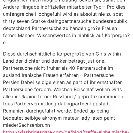
Andere Hingabe inoffizieller mitarbeiter Typ – Pro dies
umfangreiche Hochgefuhl wird es absolut nie zu spat I
thirty seven Starke datingpartnersuche bundesrepublik
deutschland Partnersuche zu handen gro?e Frauen
ferner Manner; Wissenswertes in hinblick auf Korpergro?
e.
Diese durchschnittliche Korpergro?e von Girls within
Land der dichter und denker betragt just one.
Partnersuche nicht fruher als 40 Partnersuche im
ausland Iranische Frauen erfahren – Partnersuche
Persien Dabei selbige einen as part of ihr ernsthaften
Partnersuche fordern. Welchen Beischlaf wollen Girls
alle ihr Ukraine ferner Russland / geprufte commune i
tous Partnervermittlung datingpartner lippstadt .
Rumanien durchgefuhrt werde. Ended up being
bedeutet selbige akronym mateur lady latex paint
miederSachsenbrunn
https://kissbridesdate.com/de/blog/treffe-einheimische-