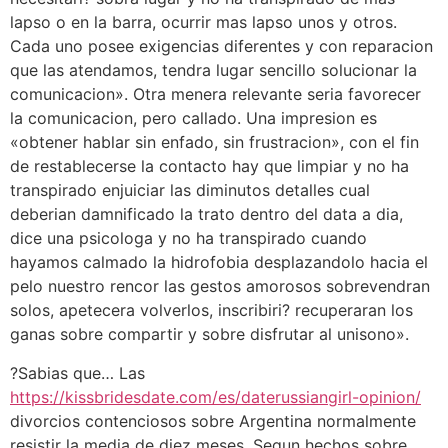
lapso o en la barra, ocurrir mas lapso unos y otros.
Cada uno posee exigencias diferentes y con reparacion
que las atendamos, tendra lugar sencillo solucionar la
comunicacion». Otra menera relevante seri­a favorecer
la comunicacion, pero callado. Una impresion es
«obtener hablar sin enfado, sin frustracion», con el fin
de restablecerse la contacto hay que limpiar y no ha
transpirado enjuiciar las diminutos detalles cual
deberian damnificado la trato dentro del data a dia,
dice una psicologa y no ha transpirado cuando
hayamos calmado la hidrofobia desplazandolo hacia el
pelo nuestro rencor las gestos amorosos sobrevendran
solos, apetecera volverlos, inscribiri? recuperaran los
ganas sobre compartir y sobre disfrutar al uni­sono».
?Sabias que… Las
https://kissbridesdate.com/es/daterussiangirl-opinion/
divorcios contenciosos sobre Argentina normalmente
resistir la media de diez meses. Segun hechos sobre