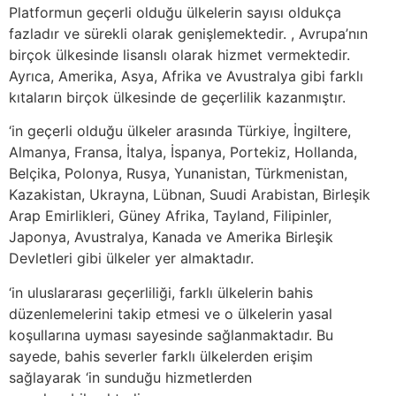
Platformun geçerli olduğu ülkelerin sayısı oldukça
fazladır ve sürekli olarak genişlemektedir. , Avrupa’nın
birçok ülkesinde lisanslı olarak hizmet vermektedir.
Ayrıca, Amerika, Asya, Afrika ve Avustralya gibi farklı
kıtaların birçok ülkesinde de geçerlilik kazanmıştır.
‘in geçerli olduğu ülkeler arasında Türkiye, İngiltere,
Almanya, Fransa, İtalya, İspanya, Portekiz, Hollanda,
Belçika, Polonya, Rusya, Yunanistan, Türkmenistan,
Kazakistan, Ukrayna, Lübnan, Suudi Arabistan, Birleşik
Arap Emirlikleri, Güney Afrika, Tayland, Filipinler,
Japonya, Avustralya, Kanada ve Amerika Birleşik
Devletleri gibi ülkeler yer almaktadır.
‘in uluslararası geçerliliği, farklı ülkelerin bahis
düzenlemelerini takip etmesi ve o ülkelerin yasal
koşullarına uyması sayesinde sağlanmaktadır. Bu
sayede, bahis severler farklı ülkelerden erişim
sağlayarak ‘in sunduğu hizmetlerden