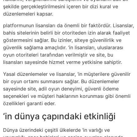
şekilde gerçekleştirilmesini içeren bir dizi kural ve
düzenlemeleri kapsar.
platformunun lisansları da önemli bir faktördür. Lisanslar,
bahis sitelerinin belirli bir otoriteden izin alarak faaliyet
göstermesini sağlar. Bu izinler, siteye güvenilirlik ve
güvenlik sağlama amaçlıdır. ‘in lisansları, uluslararası
oyun otoriteleri tarafından verilmiştir ve site, bu
lisansları sayesinde hizmet verme yetkisine sahiptir.
Yasal düzenlemeler ve lisanslar, ‘in müşterilere güvenilir
bir oyun ortamı sunmasını sağlar. Bu düzenlemeler
sayesinde site, adil oyun deneyimi, güvenli ödeme
seçenekleri ve müşteri haklarının korunması gibi önemli
özellikleri garanti eder.
‘in dünya çapındaki etkinliği
Dünya üzerindeki çeşitli ülkelerde ‘in varlığı ve