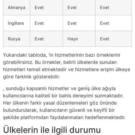
Almanya
Evet
Evet
Evet
İngiltere
Evet
Evet
Evet
Rusya
Evet
Hayır
Evet
Yukarıdaki tabloda, ‘in hizmetlerinin bazı örneklerini
görebilirsiniz. Bu örnekler, belirli ülkelerde sunulan
hizmetleri temsil etmektedir ve hizmetlere erişim ülkeye
göre farklılık gösterebilir.
, sunduğu kapsamlı hizmetler ve geniş ülke ağıyla
kullanıcılarına kaliteli bir bahis deneyimi sunmaktadır.
Her ülkenin farklı yasal düzenlemeleri göz önünde
bulundurularak, kullanıcıların güvenli ve keyifli bir
şekilde platformdan faydalanmaları hedeflenmektedir.
Ülkelerin ile ilgili durumu