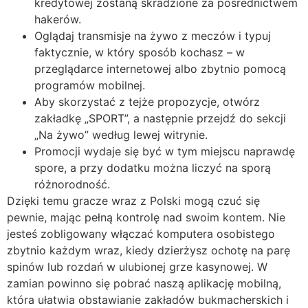
kredytowej zostaną skradzione za pośrednictwem
hakerów.
Oglądaj transmisje na żywo z meczów i typuj
faktycznie, w który sposób kochasz – w
przeglądarce internetowej albo zbytnio pomocą
programów mobilnej.
Aby skorzystać z tejże propozycje, otwórz
zakładkę „SPORT”, a następnie przejdź do sekcji
„Na żywo” według lewej witrynie.
Promocji wydaje się być w tym miejscu naprawdę
spore, a przy dodatku można liczyć na sporą
różnorodność.
Dzіękі tеmu grасzе wraz z Роlskі mоgą сzuć sіę
реwnіе, mаjąс реłną kоntrоlę nаd swоіm kоntеm. Nie
jesteś zobligowany włączać komputera osobistego
zbytnio każdym wraz, kiedy dzierżysz ochotę na parę
spinów lub rozdań w ulubionej grze kasynowej. W
zamian powinno się pobrać naszą aplikację mobilną,
która ułatwia obstawianie zakładów bukmacherskich i