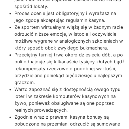
spośród lokaty.
Proces ocenie jest obligatoryjny i wyrażasz na
jego zgodę akceptując regulamin kasyna.
Ze sportem wirtualnym wiążą się w żadnym razie
odrzucić niższe emocje, w istocie i oczywiście
możliwe wygrane w analogicznych szkoleniach w
który sposób obok zwykłego bukmachera.
Przeciętny turniej trwa około dziesięciu dób, a po
puli odnajduje się kilkanaście tysięcy złotych bądź
rekompensaty rzeczowe o podobnej wartości,
przydzielane poniekąd pięćdziesięciu najlepszym
graczom.
Warto zapoznać się z dostępnością owego typu
loterii w zakresie komputerów kasynowych na
żywo, ponieważ obsługiwane są one poprzez
realnych prowadzących.
Zgodnie wraz z prawami kasyna bonusy są
pobudzone na przemian, odrzucić są sumowane