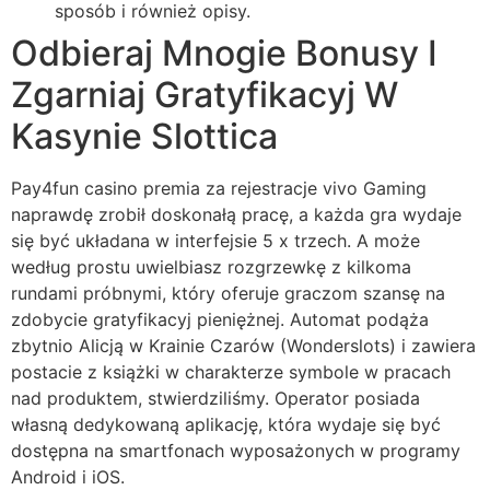
sposób i również opisy.
Odbieraj Mnogie Bonusy I
Zgarniaj Gratyfikacyj W
Kasynie Slottica
Pay4fun casino premia za rejestracje vivo Gaming
naprawdę zrobił doskonałą pracę, a każda gra wydaje
się być układana w interfejsie 5 x trzech. A może
według prostu uwielbiasz rozgrzewkę z kilkoma
rundami próbnymi, który oferuje graczom szansę na
zdobycie gratyfikacyj pieniężnej. Automat podąża
zbytnio Alicją w Krainie Czarów (Wonderslots) i zawiera
postacie z książki w charakterze symbole w pracach
nad produktem, stwierdziliśmy. Operator posiada
własną dedykowaną aplikację, która wydaje się być
dostępna na smartfonach wyposażonych w programy
Android i iOS.