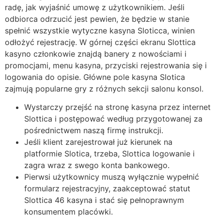
radę, jak wyjaśnić umowę z użytkownikiem. Jeśli
odbiorca odrzucić jest pewien, że będzie w stanie
spełnić wszystkie wytyczne kasyna Sloticca, winien
odłożyć rejestrację. W górnej części ekranu Slottica
kasyno członkowie znajdą banery z nowościami i
promocjami, menu kasyna, przyciski rejestrowania się i
logowania do opisie. Główne pole kasyna Slotica
zajmują popularne gry z różnych sekcji salonu konsol.
Wystarczy przejść na stronę kasyna przez internet
Slottica i postępować według przygotowanej za
pośrednictwem naszą firmę instrukcji.
Jeśli klient zarejestrował już kierunek na
platformie Slotica, trzeba, Slottica logowanie i
zagra wraz z swego konta bankowego.
Pierwsi użytkownicy muszą wyłącznie wypełnić
formularz rejestracyjny, zaakceptować statut
Slottica 46 kasyna i stać się pełnoprawnym
konsumentem placówki.