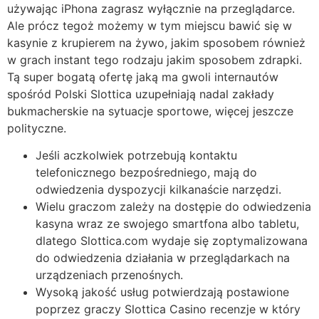
używając iPhona zagrasz wyłącznie na przeglądarce.
Ale prócz tegoż możemy w tym miejscu bawić się w
kasynie z krupierem na żywo, jakim sposobem również
w grach instant tego rodzaju jakim sposobem zdrapki.
Tą super bogatą ofertę jaką ma gwoli internautów
spośród Polski Slottica uzupełniają nadal zakłady
bukmacherskie na sytuacje sportowe, więcej jeszcze
polityczne.
Jeśli aczkolwiek potrzebują kontaktu
telefonicznego bezpośredniego, mają do
odwiedzenia dyspozycji kilkanaście narzędzi.
Wielu graczom zależy na dostępie do odwiedzenia
kasyna wraz ze swojego smartfona albo tabletu,
dlatego Slottica.com wydaje się zoptymalizowana
do odwiedzenia działania w przeglądarkach na
urządzeniach przenośnych.
Wysoką jakość usług potwierdzają postawione
poprzez graczy Slottica Casino recenzje w który