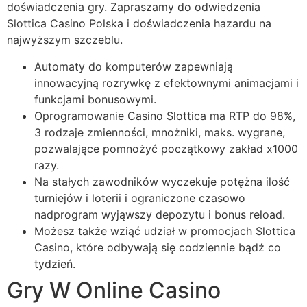
doświadczenia gry. Zapraszamy do odwiedzenia
Slottica Casino Polska i doświadczenia hazardu na
najwyższym szczeblu.
Automaty do komputerów zapewniają
innowacyjną rozrywkę z efektownymi animacjami i
funkcjami bonusowymi.
Oprogramowanie Casino Slottica ma RTP do 98%,
3 rodzaje zmienności, mnożniki, maks. wygrane,
pozwalające pomnożyć początkowy zakład x1000
razy.
Na stałych zawodników wyczekuje potężna ilość
turniejów i loterii i ograniczone czasowo
nadprogram wyjąwszy depozytu i bonus reload.
Możesz także wziąć udział w promocjach Slottica
Casino, które odbywają się codziennie bądź co
tydzień.
Grу W Оnlіnе Саsіnо