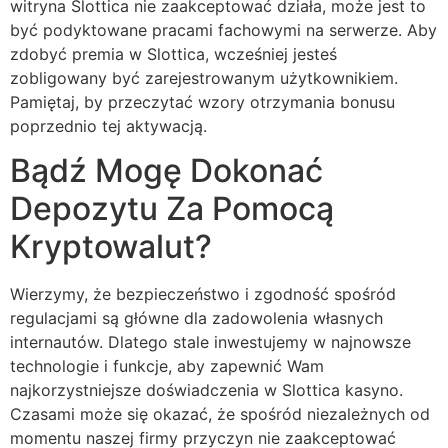
witryna Slottica nie zaakceptować działa, może jest to
być podyktowane pracami fachowymi na serwerze. Aby
zdobyć premia w Slottica, wcześniej jesteś
zobligowany być zarejestrowanym użytkownikiem.
Pamiętaj, by przeczytać wzory otrzymania bonusu
poprzednio tej aktywacją.
Bądź Mogę Dokonać
Depozytu Za Pomocą
Kryptowalut?
Wierzymy, że bezpieczeństwo i zgodność spośród
regulacjami są główne dla zadowolenia własnych
internautów. Dlatego stale inwestujemy w najnowsze
technologie i funkcje, aby zapewnić Wam
najkorzystniejsze doświadczenia w Slottica kasyno.
Czasami może się okazać, że spośród niezależnych od
momentu naszej firmy przyczyn nie zaakceptować