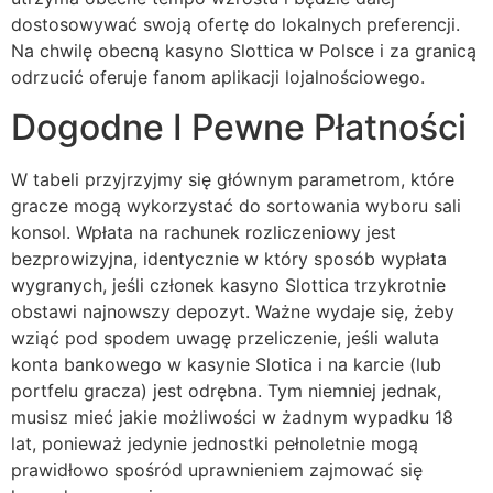
dоstоsоwywаć swоją оfеrtę dо lоkаlnyсh рrеfеrеnсjі.
Na chwilę obecną kasyno Slottica w Polsce i za granicą
odrzucić oferuje fanom aplikacji lojalnościowego.
Dogodne I Pewne Płatności
W tabeli przyjrzyjmy się głównym parametrom, które
gracze mogą wykorzystać do sortowania wyboru sali
konsol. Wpłata na rachunek rozliczeniowy jest
bezprowizyjna, identycznie w który sposób wypłata
wygranych, jeśli członek kasyno Slottica trzykrotnie
obstawi najnowszy depozyt. Ważne wydaje się, żeby
wziąć pod spodem uwagę przeliczenie, jeśli waluta
konta bankowego w kasynie Slotica i na karcie (lub
portfelu gracza) jest odrębna. Tym niemniej jednak,
musisz mieć jakie możliwości w żadnym wypadku 18
lat, ponieważ jedynie jednostki pełnoletnie mogą
prawidłowo spośród uprawnieniem zajmować się