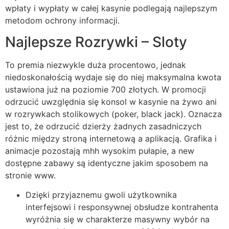
wpłaty i wypłaty w całej kasynie podlegają najlepszym
metodom ochrony informacji.
Najlepsze Rozrywki – Sloty
To premia niezwykle duża procentowo, jednak
niedoskonałością wydaje się do niej maksymalna kwota
ustawiona już na poziomie 700 złotych. W promocji
odrzucić uwzględnia się konsol w kasynie na żywo ani
w rozrywkach stolikowych (poker, black jack). Oznacza
jest to, że odrzucić dzierży żadnych zasadniczych
różnic między stroną internetową a aplikacją. Grafika i
animacje pozostają mhh wysokim pułapie, a new
dostępne zabawy są identyczne jakim sposobem na
stronie www.
Dzięki przyjaznemu gwoli użytkownika
interfejsowi i responsywnej obsłudze kontrahenta
wyróżnia się w charakterze masywny wybór na