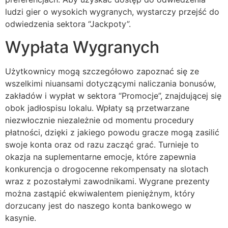
ludzi gier o wysokich wygranych, wystarczy przejść do
odwiedzenia sektora “Jackpoty”.
Wypłata Wygranych
Użytkownicy mogą szczegółowo zapoznać się ze
wszelkimi niuansami dotyczącymi naliczania bonusów,
zakładów i wypłat w sektora “Promocje”, znajdującej się
obok jadłospisu lokalu. Wpłaty są przetwarzane
niezwłocznie niezależnie od momentu procedury
płatności, dzięki z jakiego powodu gracze mogą zasilić
swoje konta oraz od razu zacząć grać. Turnieje to
okazja na suplementarne emocje, które zapewnia
konkurencja o drogocenne rekompensaty na slotach
wraz z pozostałymi zawodnikami. Wygrane prezenty
można zastąpić ekwiwalentem pieniężnym, który
dorzucany jest do naszego konta bankowego w
kasynie.