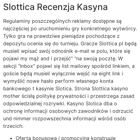
Slottica Recenzja Kasyna
Regulaminy poszczególnych reklamy dostępne są
najczęściej po uruchomieniu gry konkretnego wytwórcy.
Tylko gra na prawdziwe pieniądze pochodzące z
depozytu ocenia się do turnieju. Gracze Slottica pl będą
musieli wpisać swój odnośnik e-mail w polu, które się
pojawi my mąż and i przejść” “na swoją pocztę. W
sekcji “Inbox” pojawi się list mailowy spośród linkiem, a
goście będą musieli wyłącznie wejść na eight link i
wymyślić nowe hasło perform własnego konta
bankowego t kasynie Slotica. Strona Slottica kasyno
mother ścisłą politykę prywatności i przestrzega zasad
odpowiedzialnej rozrywki. Kasyno Slotica dba o
ochronę informacji osobowych zawodników i odrzucić
und nimmer rozpowszechnia informacji wśród osób
trzecich.
Oferta bonusowa i promocyjna konstruuje