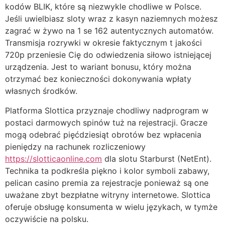
kodów BLIK, które są niezwykle chodliwe w Polsce.
Jeśli uwielbiasz sloty wraz z kasyn naziemnych możesz
zagrać w żywo na 1 se 162 autentycznych automatów.
Transmisja rozrywki w okresie faktycznym t jakości
720p przeniesie Cię do odwiedzenia siłowo istniejącej
urządzenia. Jest to wariant bonusu, który można
otrzymać bez konieczności dokonywania wpłaty
własnych środków.
Platforma Slottica przyznaje chodliwy nadprogram w
postaci darmowych spinów tuż na rejestracji. Gracze
mogą odebrać pięćdziesiąt obrotów bez wpłacenia
pieniędzy na rachunek rozliczeniowy
https://slotticaonline.com
dla slotu Starburst (NetEnt).
Technika ta podkreśla piękno i kolor symboli zabawy,
pelican casino premia za rejestracje ponieważ są one
uważane zbyt bezpłatne witryny internetowe. Slottica
oferuje obsługę konsumenta w wielu językach, w tymże
oczywiście na polsku.