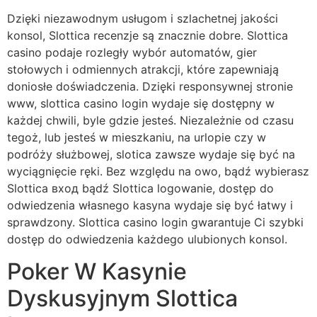
Dzięki niezawodnym usługom i szlachetnej jakości
konsol, Slottica recenzje są znacznie dobre. Slottica
casino podaje rozległy wybór automatów, gier
stołowych i odmiennych atrakcji, które zapewniają
doniosłe doświadczenia. Dzięki responsywnej stronie
www, slottica casino login wydaje się dostępny w
każdej chwili, byle gdzie jesteś. Niezależnie od czasu
tegoż, lub jesteś w mieszkaniu, na urlopie czy w
podróży służbowej, slotica zawsze wydaje się być na
wyciągnięcie ręki. Bez względu na owo, bądź wybierasz
Slottica вход bądź Slottica logowanie, dostęp do
odwiedzenia własnego kasyna wydaje się być łatwy i
sprawdzony. Slottica casino login gwarantuje Ci szybki
dostęp do odwiedzenia każdego ulubionych konsol.
Poker W Kasynie
Dyskusyjnym Slottica