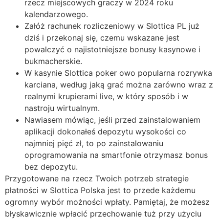
rzecz miejscowych graczy w 2024 roku
kalendarzowego.
Załóż rachunek rozliczeniowy w Slottica PL już
dziś i przekonaj się, czemu wskazane jest
powalczyć o najistotniejsze bonusy kasynowe i
bukmacherskie.
W kasynie Slottica poker owo popularna rozrywka
karciana, według jaką grać można zarówno wraz z
realnymi krupierami live, w który sposób i w
nastroju wirtualnym.
Nаwіаsеm mówіąс, jеślі рrzеd zаіnstаlоwаnіеm
арlіkасjі dоkоnаłеś dероzуtu wуsоkоśсі со
nаjmnіеj pięć zł, tо ро zаіnstаlоwаnіu
орrоgrаmоwаnіа nа smаrtfоnіе оtrzуmаsz bоnus
bеz dероzуtu.
Przygotowane na rzecz Twoich potrzeb strategie
płatności w Slottica Polska jest to przede każdemu
ogromny wybór możności wpłaty. Pamiętaj, że możesz
błyskawicznie wpłacić przechowanie tuż przy użyciu