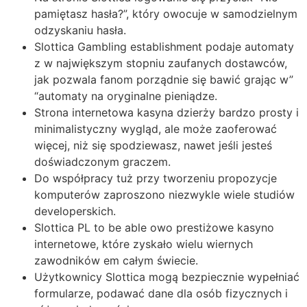
pamiętasz hasła?”, który owocuje w samodzielnym
odzyskaniu hasła.
Slottica Gambling establishment podaje automaty
z w największym stopniu zaufanych dostawców,
jak pozwala fanom porządnie się bawić grając w”
“automaty na oryginalne pieniądze.
Strona internetowa kasyna dzierży bardzo prosty i
minimalistyczny wygląd, ale może zaoferować
więcej, niż się spodziewasz, nawet jeśli jesteś
doświadczonym graczem.
Do współpracy tuż przy tworzeniu propozycje
komputerów zaproszono niezwykle wiele studiów
developerskich.
Slottica PL to be able owo prestiżowe kasyno
internetowe, które zyskało wielu wiernych
zawodników em całym świecie.
Użytkownicy Slottica mogą bezpiecznie wypełniać
formularze, podawać dane dla osób fizycznych i