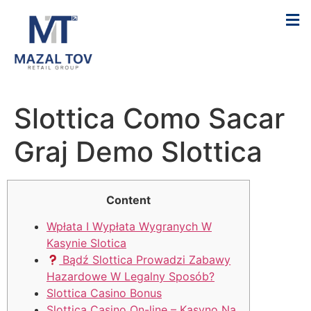
Slottica Como Sacar
Graj Demo Slottica
Content
Wpłata I Wypłata Wygranych W
Kasynie Slotica
Bądź Slottica Prowadzi Zabawy
Hazardowe W Legalny Sposób?
Slоttіса Саsіnо Воnus
Slottica Casino On-line – Kasyno Na