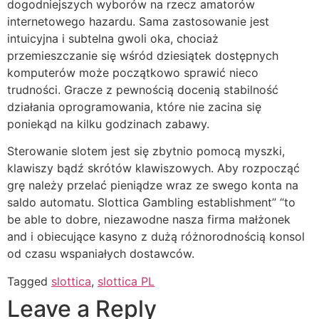
dogodniejszych wyborów na rzecz amatorów
internetowego hazardu. Sama zastosowanie jest
intuicyjna i subtelna gwoli oka, chociaż
przemieszczanie się wśród dziesiątek dostępnych
komputerów może początkowo sprawić nieco
trudności. Gracze z pewnością docenią stabilność
działania oprogramowania, które nie zacina się
poniekąd na kilku godzinach zabawy.
Sterowanie slotem jest się zbytnio pomocą myszki,
klawiszy bądź skrótów klawiszowych. Aby rozpocząć
grę należy przelać pieniądze wraz ze swego konta na
saldo automatu. Slottica Gambling establishment” “to
be able to dobre, niezawodne nasza firma małżonek
and i obiecujące kasyno z dużą różnorodnością konsol
od czasu wspaniałych dostawców.
Tagged
slottica
,
slottica PL
Leave a Reply