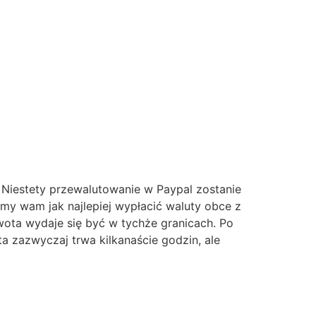
 Niestety przewalutowanie w Paypal zostanie
y wam jak najlepiej wypłacić waluty obce z
kwota wydaje się być w tychże granicach. Po
ta zazwyczaj trwa kilkanaście godzin, ale