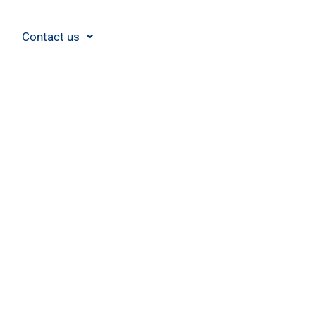
Contact us