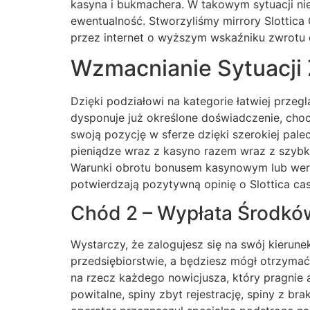
kasyna i bukmachera. W takowym sytuacji ni
ewentualność. Stworzyliśmy mirrory Slottica 
przez internet o wyższym wskaźniku zwrotu 
Wzmacnianie Sytuacji
Dzięki podziałowi na kategorie łatwiej przeg
dysponuje już określone doświadczenie, choc
swoją pozycję w sferze dzięki szerokiej pal
pieniądze wraz z kasyno razem wraz z szyb
Warunki obrotu bonusem kasynowym lub weryf
potwierdzają pozytywną opinię o Slottica cas
Chód 2 – Wypłata Środkó
Wystarczy, że zalogujesz się na swój kierune
przedsiębiorstwie, a będziesz mógł otrzymać
na rzecz każdego nowicjusza, który pragnie a
powitalne, spiny zbyt rejestrację, spiny z 