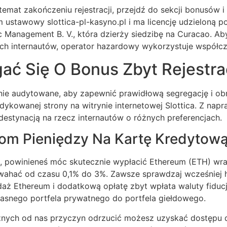
mat zakończeniu rejestracji, przejdź do sekcji bonusów i 
m ustawowy slottica-pl-kasyno.pl i ma licencję udzieloną
c Management B. V., która dzierży siedzibę na Curacao.
h internautów, operator hazardowy wykorzystuje współcz
ać Się O Bonus Zbyt Rejestra
nie audytowane, aby zapewnić prawidłową segregację i o
ykowanej strony na witrynie internetowej Slottica. Z napr
estynacją na rzecz internautów o różnych preferencjach.
łom Pieniędzy Na Kartę Kredytow
, powinieneś móc skutecznie wypłacić Ethereum (ETH) wraz
 wahać od czasu 0,1% do 3%. Zawsze sprawdzaj wcześniej h
edaż Ethereum i dodatkową opłatę zbyt wpłata waluty fiduc
łasnego portfela prywatnego do portfela giełdowego.
eżnych od nas przyczyn odrzucić możesz uzyskać dostęp