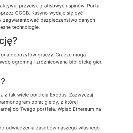
aktywuj przycisk gratisowych spinów. Portal
 poprzez CGCB. Kasyno wydaje się być
 Aby zagwarantować bezpieczeństwo danych
esne technologie.
cję?
brona depozytów graczy. Gracze mogą
awdę ogromną i zróżnicowaną biblioteką gier,
ą?
 z tak wiele portfela Exodus. Zazwyczaj
armonogram opłat giełdy, z której
jarnej do Twego portfela. Wpłać Ethereum na
u do odwiedzenia zasobów naszego własnego