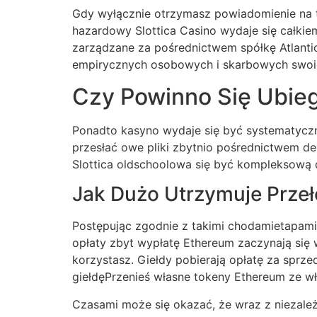
Gdy wyłącznie otrzymasz powiadomienie na te
hazardowy Slottica Casino wydaje się całkie
zarządzane za pośrednictwem spółkę Atlanti
empirycznych osobowych i skarbowych swoic
Czy Powinno Się Ubieg
Ponadto kasyno wydaje się być systematycz
przesłać owe pliki zbytnio pośrednictwem ded
Slottica oldschoolowa się być kompleksową d
Jak Dużo Utrzymuje Prze
Postępując zgodnie z takimi chodamietapami
opłaty zbyt wypłatę Ethereum zaczynają się
korzystasz. Giełdy pobierają opłatę za sprz
giełdęPrzenieś własne tokeny Ethereum ze w
Czasami może się okazać, że wraz z niezal