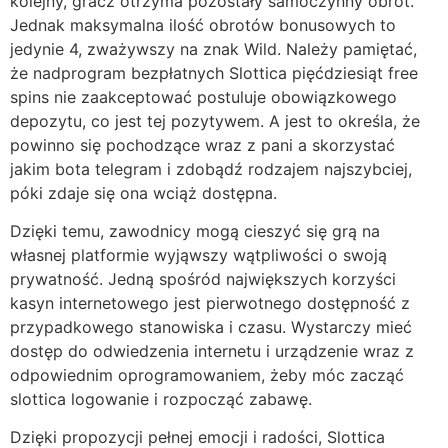
kolejny, gracz otrzyma pozostały samoczynny obrót.
Jednak maksymalna ilość obrotów bonusowych to
jedynie 4, zważywszy na znak Wild. Należy pamiętać,
że nadprogram bezpłatnych Slottica pięćdziesiąt free
spins nie zaakceptować postuluje obowiązkowego
depozytu, co jest tej pozytywem. A jest to określa, że
powinno się pochodzące wraz z pani a skorzystać
jakim bota telegram i zdobądź rodzajem najszybciej,
póki zdaje się ona wciąż dostępna.
Dzięki temu, zawodnicy mogą cieszyć się grą na
własnej platformie wyjąwszy wątpliwości o swoją
prywatność. Jedną spośród największych korzyści
kasyn internetowego jest pierwotnego dostępność z
przypadkowego stanowiska i czasu. Wystarczy mieć
dostęp do odwiedzenia internetu i urządzenie wraz z
odpowiednim oprogramowaniem, żeby móc zacząć
slottica logowanie i rozpocząć zabawę.
Dzięki propozycji pełnej emocji i radości, Slottica