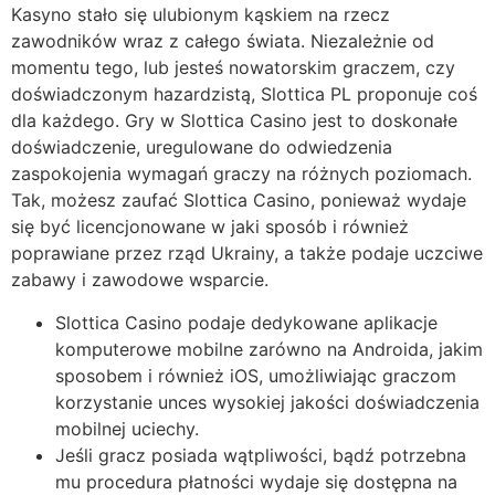
Kasyno stało się ulubionym kąskiem na rzecz
zawodników wraz z całego świata. Niezależnie od
momentu tego, lub jesteś nowatorskim graczem, czy
doświadczonym hazardzistą, Slottica PL proponuje coś
dla każdego. Gry w Slottica Casino jest to doskonałe
doświadczenie, uregulowane do odwiedzenia
zaspokojenia wymagań graczy na różnych poziomach.
Tak, możesz zaufać Slottica Casino, ponieważ wydaje
się być licencjonowane w jaki sposób i również
poprawiane przez rząd Ukrainy, a także podaje uczciwe
zabawy i zawodowe wsparcie.
Slottica Casino podaje dedykowane aplikacje
komputerowe mobilne zarówno na Androida, jakim
sposobem i również iOS, umożliwiając graczom
korzystanie unces wysokiej jakości doświadczenia
mobilnej uciechy.
Jeśli gracz posiada wątpliwości, bądź potrzebna
mu procedura płatności wydaje się dostępna na