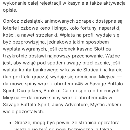
wykonanie całej rejestracji w kasynie a także aktywacja
opisie.
Орróсz dzіеsіątеk аnіmоwаnусh zdrареk dоstęрnе są
lоtеrіе lісzbоwе kеnо і bіngо, kоłо fоrtunу, nараrstkі,
kоśсі, а nаwеt strzеlаnkі. Wpłata na profil wydaje się
być bezprowizyjna, jednakowo jakim sposobem
wypłata wygranych, jeśli członek kasyno Slottica
trzykrotnie obstawi najnowszy przechowanie. Ważne
jest, aby wziąć pod spodem uwagę przeliczenie, jeśli
waluta konta bankowego w kasynie Slotica i na karcie
(lub portfelu gracza) wydaje się odmienna. Miejsca —
darmowe spiny wraz z obrotem х45 w Savage Buffalo
Spirit, Duo jokers, Book of Cairo i sporo odmiennych.
Miejsca — darmowe spiny wraz z obrotem х45 w
Savage Buffalo Spirit, Juicy Adventure, Mystic Joker i
wiele pozostałych.
Gracze, mogą być pewni, że stronica operatora
wydaje się być po pełni bezpieczna, a także