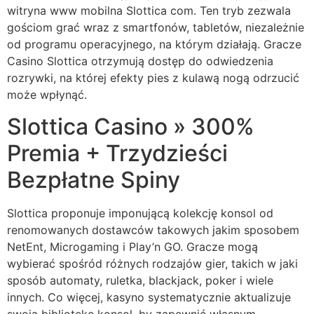
witryna www mobilna Slottica com. Ten tryb zezwala
gościom grać wraz z smartfonów, tabletów, niezależnie
od programu operacyjnego, na którym działają. Gracze
Casino Slottica otrzymują dostęp do odwiedzenia
rozrywki, na której efekty pies z kulawą nogą odrzucić
może wpłynąć.
Slottica Casino » 300%
Premia + Trzydzieści
Bezpłatne Spiny
Slottica proponuje imponującą kolekcję konsol od
renomowanych dostawców takowych jakim sposobem
NetEnt, Microgaming i Play’n GO. Gracze mogą
wybierać spośród różnych rodzajów gier, takich w jaki
sposób automaty, ruletka, blackjack, poker i wiele
innych. Co więcej, kasyno systematycznie aktualizuje
swoją bibliotekę konsol, by zapewnić własnym