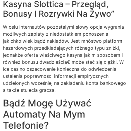
Kasyna Slottica – Przegląd,
Bonusy I Rozrywki Na Żywo”
W celu internautów pozostałymi słowy opcja wygrania
możliwych zapłaty z niedostatkiem ponoszenia
jakichkolwiek bądź nakładów. Jest mnóstwo platform
hazardowych przedkładających różnego typu zniżki,
jednakże oferta właściwego kasyna jakim sposobem i
również bonusu dwadzieścia€ może stać się ciężki. W
Ice casino oszacowanie konieczna do odwiedzenia
ustalenia poprawności informacji empirycznych
udzielonych wcześniej na zakładaniu konta bankowego
a także stulecia gracza.
Bądź Mogę Używać
Automaty Na Mym
Telefonie?