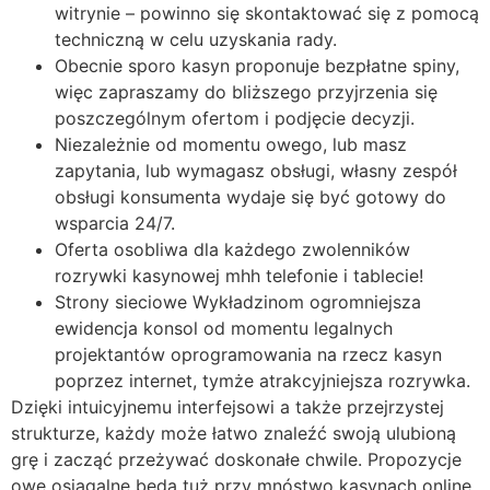
witrynie – powinno się skontaktować się z pomocą
techniczną w celu uzyskania rady.
Obecnie sporo kasyn proponuje bezpłatne spiny,
więc zapraszamy do bliższego przyjrzenia się
poszczególnym ofertom i podjęcie decyzji.
Niezależnie od momentu owego, lub masz
zapytania, lub wymagasz obsługi, własny zespół
obsługi konsumenta wydaje się być gotowy do
wsparcia 24/7.
Oferta osobliwa dla każdego zwolenników
rozrywki kasynowej mhh telefonie i tablecie!
Strony sieciowe Wykładzinom ogromniejsza
ewidencja konsol od momentu legalnych
projektantów oprogramowania na rzecz kasyn
poprzez internet, tymże atrakcyjniejsza rozrywka.
Dzięki intuicyjnemu interfejsowi a także przejrzystej
strukturze, każdy może łatwo znaleźć swoją ulubioną
grę i zacząć przeżywać doskonałe chwile. Propozycje
owe osiągalne będą tuż przy mnóstwo kasynach online