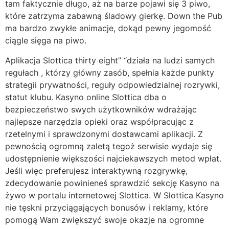
tam faktycznie długo, aż na barze pojawi się 3 piwo,
które zatrzyma zabawną śladowy gierkę. Down the Pub
ma bardzo zwykłe animacje, dokąd pewny jegomość
ciągle sięga na piwo.
Aplikacja Slottica thirty eight” “działa na ludzi samych
regułach , którzy główny zasób, spełnia każde punkty
strategii prywatności, reguły odpowiedzialnej rozrywki,
statut klubu. Kasyno online Slottica dba o
bezpieczeństwo swych użytkowników wdrażając
najlepsze narzędzia opieki oraz współpracując z
rzetelnymi i sprawdzonymi dostawcami aplikacji. Z
pewnością ogromną zaletą tegoż serwisie wydaje się
udostępnienie większości najciekawszych metod wpłat.
Jeśli więc preferujesz interaktywną rozgrywkę,
zdecydowanie powinieneś sprawdzić sekcję Kasyno na
żywo w portalu internetowej Slottica. W Slottica Kasyno
nie tęskni przyciągających bonusów i reklamy, które
pomogą Wam zwiększyć swoje okazje na ogromne