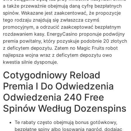
a także przeważnie obejmują daną cyfrę bezpłatnych
spinów. Wskazane jest zaakcentować, że propozycje
tego rodzaju znajdują się zwłaszcza czymś
promocyjnym, a odrzucić zaakceptować bezpłatnym
rozdawaniem kasy. EnergyCasino proponuje podwójny
premia powitalny, który pozyskuje podobnie 20 złotych
z deficytem depozytu. Zatem no Magic Fruits robot
najlepsza wojna wraz z deficytem depozytu owo
kwestia silnie dysponuje.
Cotygodniowy Reload
Premia I Do Odwiedzenia
Odwiedzenia 240 Free
Spinów Według Dozenspins
Te rabaty często obejmują bonus gotówkowy,
bezpłatne spiny albo losowania nagród, dodając