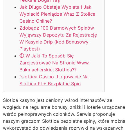
Tekkale Doğal Taş
Jak Długo Obstaje Wypłata I Jak
Wypłacić Pieniądze Wraz Z Stolica
Casino Online?
Zdobądź 100 Darmowych Spinów
Wyjąwszy Depozytu Za Rejestrację
W Kasynie Drip (kod Bonusowy
Playbest)
⓵ W Jaki To Sposób Się
Zarejestrować Na Stronie Www
Bukmacherskiej Slottica??
“slottica Casino ️ Logowanie Na
Slottica Pl + Bezpłatne Spin
Slotica kasyno jest ceniony wśród internautów ze
względu na regularne bonusy, zniżki i loterie urządzane
wśród pełnoprawnych członków. Serwis proponuje
naszym graczom Slottica bezpłatne spiny, które można
wykorzystać do odwiedzenia rozrywki na wskazanych