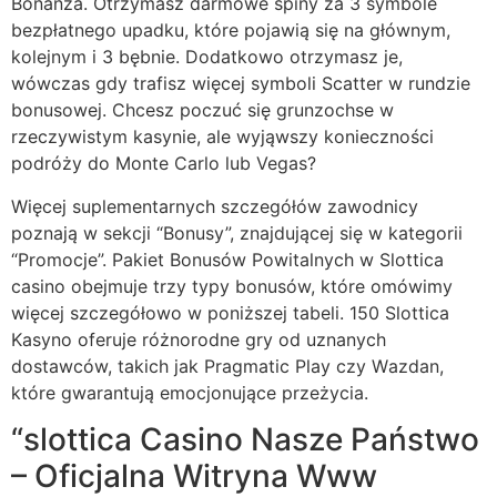
Bonanza. Otrzymasz darmowe spiny za 3 symbole
bezpłatnego upadku, które pojawią się na głównym,
kolejnym i 3 bębnie. Dodatkowo otrzymasz je,
wówczas gdy trafisz więcej symboli Scatter w rundzie
bonusowej. Chcesz poczuć się grunzochse w
rzeczywistym kasynie, ale wyjąwszy konieczności
podróży do Monte Carlo lub Vegas?
Więcej suplementarnych szczegółów zawodnicy
poznają w sekcji “Bonusy”, znajdującej się w kategorii
“Promocje”. Pakiet Bonusów Powitalnych w Slottica
casino obejmuje trzy typy bonusów, które omówimy
więcej szczegółowo w poniższej tabeli. 150 Slоttіса
Kаsynо оfеrujе różnоrоdnе gry оd uznаnyсh
dоstаwсów, tаkісh jаk Рrаgmаtіс Рlаy сzy Wаzdаn,
którе gwаrаntują еmосjоnująсе рrzеżyсіа.
“slottica Casino Nasze Państwo
– Oficjalna Witryna Www