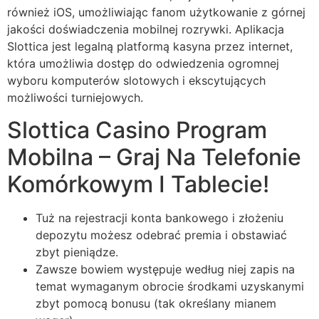
również iOS, umożliwiając fanom użytkowanie z górnej
jakości doświadczenia mobilnej rozrywki. Aplikacja
Slottica jest legalną platformą kasyna przez internet,
która umożliwia dostęp do odwiedzenia ogromnej
wyboru komputerów slotowych i ekscytujących
możliwości turniejowych.
Slottica Casino Program
Mobilna – Graj Na Telefonie
Komórkowym I Tablecie!
Tuż na rejestracji konta bankowego i złożeniu
depozytu możesz odebrać premia i obstawiać
zbyt pieniądze.
Zawsze bowiem występuje według niej zapis na
temat wymaganym obrocie środkami uzyskanymi
zbyt pomocą bonusu (tak określany mianem