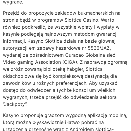
wygrane.
Przejdź do propozycje zakładów bukmacherskich na
stronie bądź w programów Slottica Casino. Warto
również podkreślić, że wszystkie wpłaty i wypłaty w
kasynie podlegają najnowszym metodom gwarancji
informacji. Kasyno Slottica działa na bazie głównej
autoryzacji em zabawy hazardowe nr 5536/JAZ,
wydanej za pośrednictwem Curacao Globalna sieć
Video gaming Association (CIGA). Z naprawdę ogromną
we zróżnicowaną biblioteką habgier, Slottica
oldschoolowa się być kompleksową destynacją dla
zawodników u różnych preferencjach. Aby uzyskać
dostęp do odwiedzenia tychże konsol um wielkich
wygranych, trzeba przejść do odwiedzenia sektora
“Jackpoty”.
Kasyno proponuje graczom wygodną aplikację mobilną,
którą można błyskawicznie i łatwo pobrać na
urządzenia przenośne wraz z Androidem slottica-