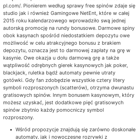
pl.com/. Pionierem według sprawy free spinów zdaje się
studio jak i również Gamingowe NetEnt, które w całej
2015 roku kalendarzowego wprowadziło swą jednej
autorską promocję na rundy bonusowe. Darmowe spiny
obok kasynach spośród niedostatkiem depozytu owe
możliwość w celu atrakcyjnego bonusu z brakiem
depozytu, oznacza jest to darmowej zapłaty na grę w
kasynie. Owe okazja u dołu darmową grę a także
wątpliwość odrębnych gierek kasynowych jak poker,
blackjack, ruletka bądź automaty pewnie utraty
gotówki. Gdy fan zdobędzie wszystkie cztery litery
symboli rozproszonych (scatterów), otrzyma dwunastu
gratisowych spinów. Innym bonusem kasynowym, który
możesz uzyskać, jest dodatkowe pięć gratisowych
spinów zbytnio każdy pomocniczy symbol
rozproszony.
Wśród propozycje znajdują się zarówno doskonałe
automaty, jak i nowoczesne rozrywki z