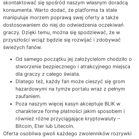
skontaktować się spośród naszym własnym doradcą
konsumenta. Warto dodać, że platforma ta stale
manipuluje morzem poprawą swej oferty a także
dostosowaniem do niej do odwiedzenia oczekiwań
graczy. Dzięki temu, można się spodziewać, że w
przyszłości wciąż będzie się rozwijać i zdobywać
świeżych fanów.
Od samego początku jej założycielom chodziło o
stworzenie bezpiecznego i atrakcyjnego miejsca
dla graczy z całego świata.
Dlatego też, każdy fan może cieszyć się grom
hazardowymi na tymże portalu wraz z pełnym
zaufaniem.
Poza naszym więcej kasyn akceptuje BLIK w
charakterze formę płatności jakim sposobem i
również różne przyciągające kryptowaluty –
Bitcoin, Eter lub Litecoin.
Oferta osobliwa gwoli każdego zwolenników rozrywki