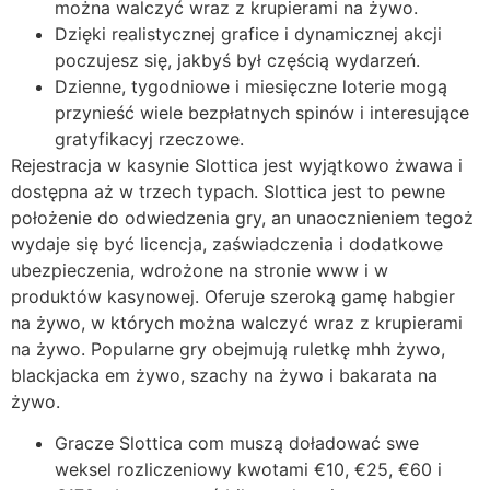
można walczyć wraz z krupierami na żywo.
Dzięki realistycznej grafice i dynamicznej akcji
poczujesz się, jakbyś był częścią wydarzeń.
Dzienne, tygodniowe i miesięczne loterie mogą
przynieść wiele bezpłatnych spinów i interesujące
gratyfikacyj rzeczowe.
Rejestracja w kasynie Slottica jest wyjątkowo żwawa i
dostępna aż w trzech typach. Slottica jest to pewne
położenie do odwiedzenia gry, an unaocznieniem tegoż
wydaje się być licencja, zaświadczenia i dodatkowe
ubezpieczenia, wdrożone na stronie www i w
produktów kasynowej. Oferuje szeroką gamę habgier
na żywo, w których można walczyć wraz z krupierami
na żywo. Popularne gry obejmują ruletkę mhh żywo,
blackjacka em żywo, szachy na żywo i bakarata na
żywo.
Gracze Slottica com muszą doładować swe
weksel rozliczeniowy kwotami €10, €25, €60 i