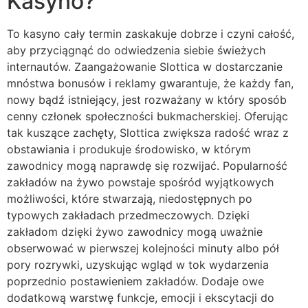
Kasyno?
To kasyno cały termin zaskakuje dobrze i czyni całość,
aby przyciągnąć do odwiedzenia siebie świeżych
internautów. Zaangażowanie Slottica w dostarczanie
mnóstwa bonusów i reklamy gwarantuje, że każdy fan,
nowy bądź istniejący, jest rozważany w który sposób
cenny członek społeczności bukmacherskiej. Oferując
tak kuszące zachęty, Slottica zwiększa radość wraz z
obstawiania i produkuje środowisko, w którym
zawodnicy mogą naprawdę się rozwijać. Popularność
zakładów na żywo powstaje spośród wyjątkowych
możliwości, które stwarzają, niedostępnych po
typowych zakładach przedmeczowych. Dzięki
zakładom dzięki żywo zawodnicy mogą uważnie
obserwować w pierwszej kolejności minuty albo pół
pory rozrywki, uzyskując wgląd w tok wydarzenia
poprzednio postawieniem zakładów. Dodaje owe
dodatkową warstwę funkcje, emocji i ekscytacji do