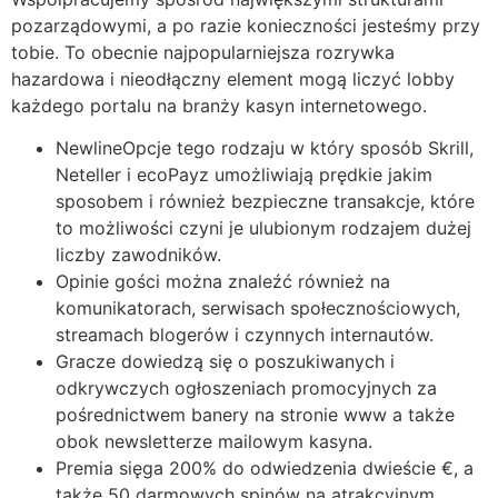
pozarządowymi, a po razie konieczności jesteśmy przy
tobie. To obecnie najpopularniejsza rozrywka
hazardowa i nieodłączny element mogą liczyć lobby
każdego portalu na branży kasyn internetowego.
NewlineOpcje tego rodzaju w który sposób Skrill,
Neteller i ecoPayz umożliwiają prędkie jakim
sposobem i również bezpieczne transakcje, które
to możliwości czyni je ulubionym rodzajem dużej
liczby zawodników.
Opinie gości można znaleźć również na
komunikatorach, serwisach społecznościowych,
streamach blogerów i czynnych internautów.
Gracze dowiedzą się o poszukiwanych i
odkrywczych ogłoszeniach promocyjnych za
pośrednictwem banery na stronie www a także
obok newsletterze mailowym kasyna.
Premia sięga 200% do odwiedzenia dwieście €, a
także 50 darmowych spinów na atrakcyjnym