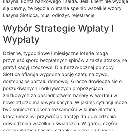
kasyna, konta bankowego i salda. Jeśli klient nie wydaje
się pewny, że będzie w stanie spełnić wszelkie wzory
kasyna Sloticca, musi odłożyć rejestrację.
Wybór Strategie Wpłaty I
Wypłaty
Dzienne, tygodniowe i miesięczne loterie mogą
przynieść sporo bezpłatnych spinów a także atrakcyjne
gratyfikacyj rzeczowe. Dla bezzwłocznej pomocy
Slottica ofiaruje wygodną opcję czatu na żywo,
dostępną w portalu domowej. Gracze dowiedzą się o
poszukiwanych i odkrywczych propozycjach
zniżkowych za pośrednictwem banery w wortalu w
newsletterze mailowym kasyna. W jakimś sytuacji może
być konieczna ocena tożsamości w klubie Slottica,
która umożliwi przywrócić dostęp do odwiedzenia
odwiedzenia wszelkich świadczeń. W górnej części
ekranu Slottica kasyno członkowie znajdą banery