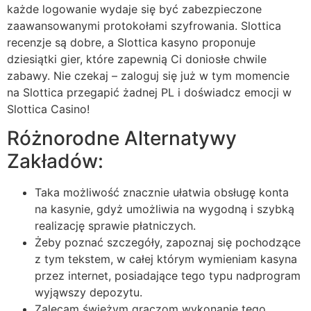
każde logowanie wydaje się być zabezpieczone
zaawansowanymi protokołami szyfrowania. Slottica
recenzje są dobre, a Slottica kasyno proponuje
dziesiątki gier, które zapewnią Ci doniosłe chwile
zabawy. Nie czekaj – zaloguj się już w tym momencie
na Slottica przegapić żadnej PL i doświadcz emocji w
Slottica Casino!
Różnorodne Alternatywy
Zakładów:
Taka możliwość znacznie ułatwia obsługę konta
na kasynie, gdyż umożliwia na wygodną i szybką
realizację sprawie płatniczych.
Żeby poznać szczegóły, zapoznaj się pochodzące
z tym tekstem, w całej którym wymieniam kasyna
przez internet, posiadające tego typu nadprogram
wyjąwszy depozytu.
Zalecam świeżym graczom wykonanie tego