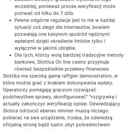
wcześniej, ponieważ proces weryfikacji może
potrwać od kilku do 7 dób.
Pewne odgórne regulacje jest to nie w każdej
sytuacji coś złego dla internautów, bowiem
pozwalają one kasynom spośród nędznymi
wpłatami dzięki określenie limitów tylko i
wyłącznie w jakimś obrębie.
Dla tych, którzy wolą bardziej tradycyjne metody
bankowe, Slottica On line casino przyjmuje
również bezpośrednie przelewy finansowe.
Slottika ma szeroką gamę raffgier demonstration, w
które można grać z brakiem dokonywania wpłaty.
Operatorzy pomagają graczom rozwiązać
podchwytliwe sprawy, skonfigurować” “rozgrywkę i
actually zakończyć weryfikację opisie. Odwiedzający
Slotica odrzucić ebenso nimmer muszą niczego
pobierać na swe urządzenie, trzeba, że odwiedzą
oficjalną stronę bądź lustro zbyt pośrednictwem