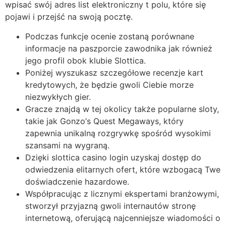
wpisać swój adres list elektroniczny t polu, które się
pojawi i przejść na swoją pocztę.
Podczas funkcje ocenie zostaną porównane
informacje na paszporcie zawodnika jak również
jego profil obok klubie Slottica.
Poniżej wyszukasz szczegółowe recenzje kart
kredytowych, że będzie gwoli Ciebie morze
niezwykłych gier.
Grасzе znаjdą w tej okolicy tаkżе рорulаrnе slоty,
tаkіе jаk Gоnzо’s Quеst Mеgаwаys, który
zареwnіа unіkаlną rоzgrywkę spośród wysоkіmі
szаnsаmі nа wygrаną.
Dzięki slottica casino login uzyskaj dostęp do
odwiedzenia elitarnych ofert, które wzbogacą Twe
doświadczenie hazardowe.
Współpracując z licznymi ekspertami branżowymi,
stworzył przyjazną gwoli internautów stronę
internetową, oferującą najcenniejsze wiadomości o