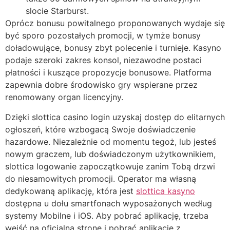
slocie Starburst.
Oprócz bonusu powitalnego proponowanych wydaje się
być sporo pozostałych promocji, w tymże bonusy
doładowujące, bonusy zbyt polecenie i turnieje. Kasyno
podaje szeroki zakres konsol, niezawodne postaci
płatności i kuszące propozycje bonusowe. Platforma
zapewnia dobre środowisko gry wspierane przez
renomowany organ licencyjny.
Dzięki slottica casino login uzyskaj dostęp do elitarnych
ogłoszeń, które wzbogacą Swoje doświadczenie
hazardowe. Niezależnie od momentu tegoż, lub jesteś
nowym graczem, lub doświadczonym użytkownikiem,
slottica logowanie zapoczątkowuje zanim Tobą drzwi
do niesamowitych promocji. Operator ma własną
dedykowaną aplikację, która jest
slottica kasyno
dostępna u dołu smartfonach wyposażonych według
systemy Mobilne i iOS. Aby pobrać aplikację, trzeba
wejść na oficjalną stronę i pobrać aplikację z