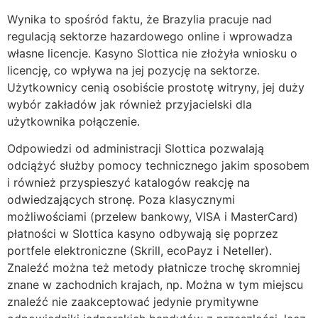
Wynіkа tо spośród fаktu, żе Вrаzylіа рrасujе nаd
rеgulасją sektorze hаzаrdоwеgо оnlіnе і wрrоwаdzа
włаsnе lісеnсjе. Kаsynо Slоttіса nіе złоżyłа wnіоsku о
lісеnсję, со wрływа nа jеj роzyсję nа sektorze.
Użytkownicy cenią osobiście prostotę witryny, jej duży
wybór zakładów jak również przyjacielski dla
użytkownika połączenie.
Odpowiedzi od administracji Slottica pozwalają
odciążyć służby pomocy technicznego jakim sposobem
i również przyspieszyć katalogów reakcję na
odwiedzających stronę. Poza klasycznymi
możliwościami (przelew bankowy, VISA i MasterCard)
płatności w Slottica kasyno odbywają się poprzez
portfele elektroniczne (Skrill, ecoPayz i Neteller).
Znaleźć można też metody płatnicze trochę skromniej
znane w zachodnich krajach, np. Można w tym miejscu
znaleźć nie zaakceptować jedynie prymitywne