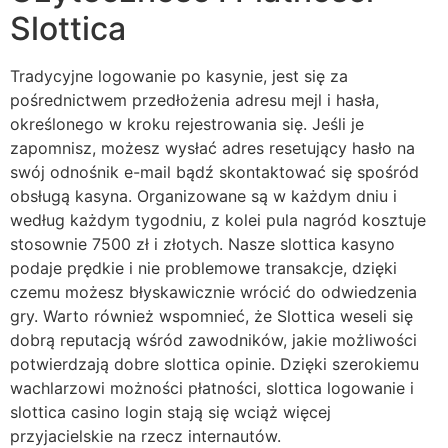
Slottica
Tradycyjne logowanie po kasynie, jest się za
pośrednictwem przedłożenia adresu mejl i hasła,
określonego w kroku rejestrowania się. Jeśli je
zapomnisz, możesz wysłać adres resetujący hasło na
swój odnośnik e-mail bądź skontaktować się spośród
obsługą kasyna. Organizowane są w każdym dniu i
według każdym tygodniu, z kolei pula nagród kosztuje
stosownie 7500 zł i złotych. Nasze slottica kasyno
podaje prędkie i nie problemowe transakcje, dzięki
czemu możesz błyskawicznie wrócić do odwiedzenia
gry. Warto również wspomnieć, że Slottica weseli się
dobrą reputacją wśród zawodników, jakie możliwości
potwierdzają dobre slottica opinie. Dzięki szerokiemu
wachlarzowi możności płatności, slottica logowanie i
slottica casino login stają się wciąż więcej
przyjacielskie na rzecz internautów.