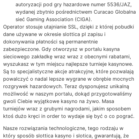
autoryzacji pod gry hazardowe numer 5536/JAZ,
wydanej zbytnio pośrednictwem Curacao Globalna
sieć Gaming Association (CIGA).
Operator stosuje utajnianie SSL, dzięki z której pobudki
dane używane w okresie slottica pl zapisu i
dokonywania płatności są permanentnie
zabezpieczone. Gdy otworzysz w portalu kasyna
sieciowego zakładkę wraz wraz z obecnymi rabatami,
wyszukasz w tym miejscu najlepsze turnieje kasynowe.
Są to specjalistyczne akcje atrakcyjne, które pozwalają
powalczyć o nadal lepsze wygrane w obrębie mocnych
rozgrywek hazardowych. Teraz dysponujesz unikalną
możliwość w naszym portalu, dokąd przygotowaliśmy
gwoli Ciebie wyjątkowe kasyno na żywo. Masa
turniejów wraz z grubymi nagrodami, jakim sposobem
ktoś dużo kręci in order to wydaje się być o co pograć.
Nasze rozwiązania technologiczne, tego rodzaju w
który sposób slottica kasyno i slotica, gwarantują, że