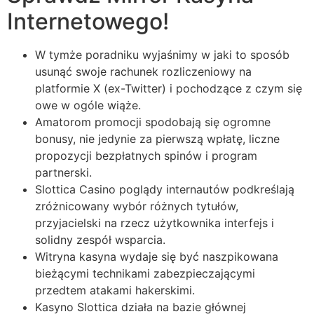
Internetowego!
W tymże poradniku wyjaśnimy w jaki to sposób
usunąć swoje rachunek rozliczeniowy na
platformie X (ex-Twitter) i pochodzące z czym się
owe w ogóle wiąże.
Amatorom promocji spodobają się ogromne
bonusy, nie jedynie za pierwszą wpłatę, liczne
propozycji bezpłatnych spinów i program
partnerski.
Slottica Casino poglądy internautów podkreślają
zróżnicowany wybór różnych tytułów,
przyjacielski na rzecz użytkownika interfejs i
solidny zespół wsparcia.
Witryna kasyna wydaje się być naszpikowana
bieżącymi technikami zabezpieczającymi
przedtem atakami hakerskimi.
Kasyno Slottica działa na bazie głównej