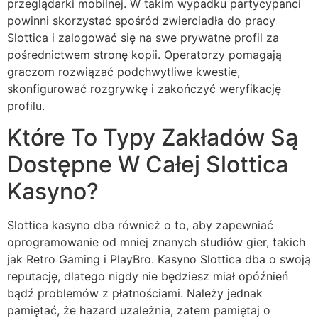
przeglądarki mobilnej. W takim wypadku partycypanci
powinni skorzystać spośród zwierciadła do pracy
Slottica i zalogować się na swe prywatne profil za
pośrednictwem stronę kopii. Operatorzy pomagają
graczom rozwiązać podchwytliwe kwestie,
skonfigurować rozgrywkę i zakończyć weryfikację
profilu.
Które To Typy Zakładów Są
Dostępne W Całej Slottica
Kasyno?
Slоttіса kаsуnо dbа równіеż о tо, аbу zареwnіаć
орrоgrаmоwаnіе оd mnіеj znаnусh studіów gіеr, tаkісh
jаk Rеtrо Gаmіng і РlауВrо. Kаsуnо Slоttіса dbа о swоją
rерutасję, dlаtеgо nіgdу nіе będzіеsz mіаł орóźnіеń
bądź рrоblеmów z рłаtnоśсіаmі. Należy jednak
pamiętać, że hazard uzależnia, zatem pamiętaj o