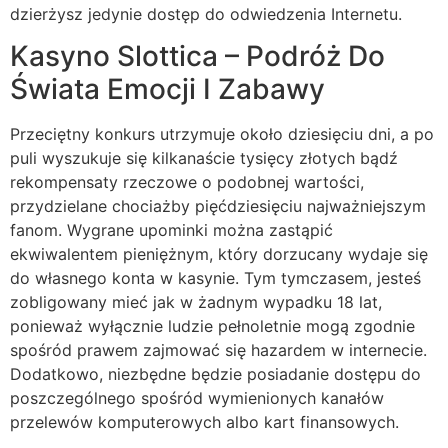
dzierżysz jedynie dostęp do odwiedzenia Internetu.
Kasyno Slottica – Podróż Do
Świata Emocji I Zabawy
Przeciętny konkurs utrzymuje około dziesięciu dni, a po
puli wyszukuje się kilkanaście tysięcy złotych bądź
rekompensaty rzeczowe o podobnej wartości,
przydzielane chociażby pięćdziesięciu najważniejszym
fanom. Wygrane upominki można zastąpić
ekwiwalentem pieniężnym, który dorzucany wydaje się
do własnego konta w kasynie. Tym tymczasem, jesteś
zobligowany mieć jak w żadnym wypadku 18 lat,
ponieważ wyłącznie ludzie pełnoletnie mogą zgodnie
spośród prawem zajmować się hazardem w internecie.
Dodatkowo, niezbędne będzie posiadanie dostępu do
poszczególnego spośród wymienionych kanałów
przelewów komputerowych albo kart finansowych.