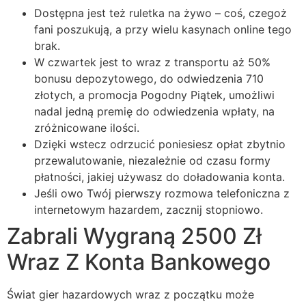
Dostępna jest też ruletka na żywo – coś, czegoż
fani poszukują, a przy wielu kasynach online tego
brak.
W czwartek jest to wraz z transportu aż 50%
bonusu depozytowego, do odwiedzenia 710
złotych, a promocja Pogodny Piątek, umożliwi
nadal jedną premię do odwiedzenia wpłaty, na
zróżnicowane ilości.
Dzięki wstecz odrzucić poniesiesz opłat zbytnio
przewalutowanie, niezależnie od czasu formy
płatności, jakiej używasz do doładowania konta.
Jeśli owo Twój pierwszy rozmowa telefoniczna z
internetowym hazardem, zacznij stopniowo.
Zabrali Wygraną 2500 Zł
Wraz Z Konta Bankowego
Świat gier hazardowych wraz z początku może