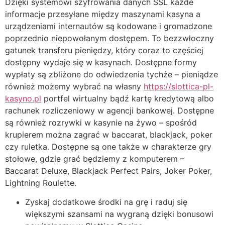
Dzięki systemowi szyfrowania danych SSL każde
informacje przesyłane między maszynami kasyna a
urządzeniami internautów są kodowane i gromadzone
poprzednio niepowołanym dostępem. To bezzwłoczny
gatunek transferu pieniędzy, który coraz to częściej
dostępny wydaje się w kasynach. Dostępne formy
wypłaty są zbliżone do odwiedzenia tychże – pieniądze
również możemy wybrać na własny
https://slottica-pl-
kasyno.pl
portfel wirtualny bądź kartę kredytową albo
rachunek rozliczeniowy w agencji bankowej. Dostępne
są również rozrywki w kasynie na żywo – spośród
krupierem można zagrać w baccarat, blackjack, poker
czy ruletka. Dostępne są one także w charakterze gry
stołowe, gdzie grać będziemy z komputerem –
Baccarat Deluxe, Blackjack Perfect Pairs, Joker Poker,
Lightning Roulette.
Zyskaj dodatkowe środki na grę i raduj się
większymi szansami na wygraną dzięki bonusowi