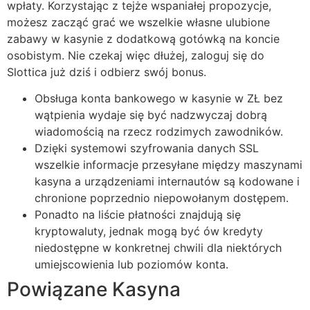
wpłaty. Korzystając z tejże wspaniałej propozycje,
możesz zacząć grać we wszelkie własne ulubione
zabawy w kasynie z dodatkową gotówką na koncie
osobistym. Nie czekaj więc dłużej, zaloguj się do
Slottica już dziś i odbierz swój bonus.
Obsługa konta bankowego w kasynie w ZŁ bez
wątpienia wydaje się być nadzwyczaj dobrą
wiadomością na rzecz rodzimych zawodników.
Dzięki systemowi szyfrowania danych SSL
wszelkie informacje przesyłane między maszynami
kasyna a urządzeniami internautów są kodowane i
chronione poprzednio niepowołanym dostępem.
Ponadto na liście płatności znajdują się
kryptowaluty, jednak mogą być ów kredyty
niedostępne w konkretnej chwili dla niektórych
umiejscowienia lub poziomów konta.
Powiązane Kasyna