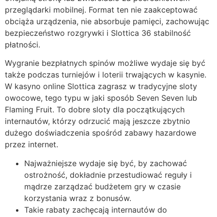
przeglądarki mobilnej. Format ten nie zaakceptować
obciąża urządzenia, nie absorbuje pamięci, zachowując
bezpieczeństwo rozgrywki i Slottica 36 stabilność
płatności.
Wygranie bezpłatnych spinów możliwe wydaje się być
także podczas turniejów i loterii trwających w kasynie.
W kasyno online Slottica zagrasz w tradycyjne sloty
owocowe, tego typu w jaki sposób Seven Seven lub
Flaming Fruit. To dobre sloty dla początkujących
internautów, którzy odrzucić mają jeszcze zbytnio
dużego doświadczenia spośród zabawy hazardowe
przez internet.
Najważniejsze wydaje się być, by zachować
ostrożność, dokładnie przestudiować reguły i
mądrze zarządzać budżetem gry w czasie
korzystania wraz z bonusów.
Takie rabaty zachęcają internautów do