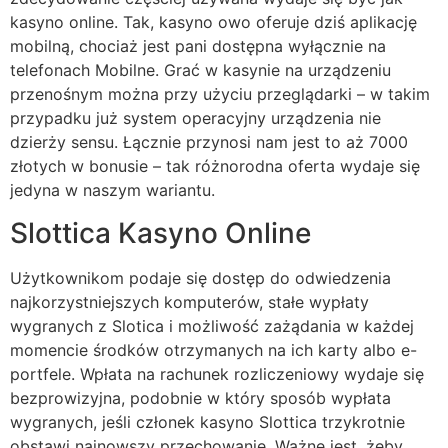
kasyno online. Tak, kasyno owo oferuje dziś aplikację
mobilną, chociaż jest pani dostępna wyłącznie na
telefonach Mobilne. Grać w kasynie na urządzeniu
przenośnym można przy użyciu przeglądarki – w takim
przypadku już system operacyjny urządzenia nie
dzierży sensu. Łącznie przynosi nam jest to aż 7000
złotych w bonusie – tak różnorodna oferta wydaje się
jedyna w naszym wariantu.
Slottica Kasyno Online
Użytkownikom podaje się dostęp do odwiedzenia
najkorzystniejszych komputerów, stałe wypłaty
wygranych z Slotica i możliwość zażądania w każdej
momencie środków otrzymanych na ich karty albo e-
portfele. Wpłata na rachunek rozliczeniowy wydaje się
bezprowizyjna, podobnie w który sposób wypłata
wygranych, jeśli członek kasyno Slottica trzykrotnie
obstawi najnowszy przechowanie. Ważne jest, żeby