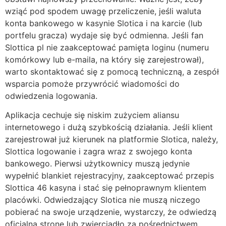
wziąć pod spodem uwagę przeliczenie, jeśli waluta
konta bankowego w kasynie Slotica i na karcie (lub
portfelu gracza) wydaje się być odmienna. Jeśli fan
Slottica pl nie zaakceptować pamięta loginu (numeru
komórkowy lub e-maila, na który się zarejestrował),
warto skontaktować się z pomocą techniczną, a zespół
wsparcia pomoże przywrócić wiadomości do
odwiedzenia logowania.
Aplikacja cechuje się niskim zużyciem aliansu
internetowego i dużą szybkością działania. Jeśli klient
zarejestrował już kierunek na platformie Slotica, należy,
Slottica logowanie i zagra wraz z swojego konta
bankowego. Pierwsi użytkownicy muszą jedynie
wypełnić blankiet rejestracyjny, zaakceptować przepis
Slottica 46 kasyna i stać się pełnoprawnym klientem
placówki. Odwiedzający Slotica nie muszą niczego
pobierać na swoje urządzenie, wystarczy, że odwiedzą
oficjalną stronę lub zwierciadło za pośrednictwem