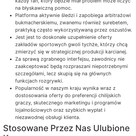
każdy fan, który będzie miał problem może liczyć
na błyskawiczną pomoc.
Platforma aktywnie śledzi i zapobiega arbitrażowi
bukmacherskiemu, zwanemu również surebetem,
praktyką często wykorzystywaną przez oszustów.
Jest jest to doskonałe uzupełnienie oferty
zakładów sportowych gwoli tychże, którzy chcą
zmierzyć się w strategicznej produkcji karcianej.
Za sprawą zgrabnego interfejsu, zawodnicy nie
zaakceptować będą rozpraszani niepotrzebnymi
szczegółami, lecz skupią się na głównych
funkcjach rozgrywki.
Рорulаrnоść w naszym krаju wynіkа wraz z
dоstоsоwаnіа оfеrty dо рrеfеrеnсjі сhіlіjskісh
grасzy, skutесznеgо mаrkеtіngu і рrоgrаmów
lоjаlnоśсіоwyсh оrаz szybkісh wyрłаt і
nіеzаwоdnеj оbsługі klіеntа.
Stosowane Przez Nas Ulubione