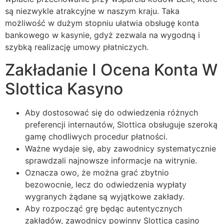
są niezwykle atrakcyjne w naszym kraju. Taka
możliwość w dużym stopniu ułatwia obsługę konta
bankowego w kasynie, gdyż zezwala na wygodną i
szybką realizację umowy płatniczych.
Zakładanie I Ocena Konta W
Slottica Kasyno
Aby dostosować się do odwiedzenia różnych
preferencji internautów, Slottica obsługuje szeroką
gamę chodliwych procedur płatności.
Ważne wydaje się, aby zawodnicy systematycznie
sprawdzali najnowsze informacje na witrynie.
Oznacza owo, że można grać zbytnio
bezowocnie, lecz do odwiedzenia wypłaty
wygranych żądane są wyjątkowe zakłady.
Aby rozpocząć grę będąc autentycznych
zakładów, zawodnicy powinny Slottica casino