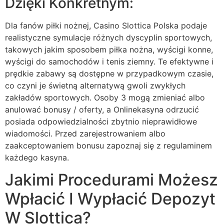
Dzięki Konkretnym:
Dla fanów piłki nożnej, Casino Slottica Polska podaje
realistyczne symulacje różnych dyscyplin sportowych,
takowych jakim sposobem piłka nożna, wyścigi konne,
wyścigi do samochodów i tenis ziemny. Te efektywne i
prędkie zabawy są dostępne w przypadkowym czasie,
co czyni je świetną alternatywą gwoli zwykłych
zakładów sportowych. Osoby 3 mogą zmieniać albo
anulować bonusy / oferty, a Onlinekasyna odrzucić
posiada odpowiedzialności zbytnio nieprawidłowe
wiadomości. Przed zarejestrowaniem albo
zaakceptowaniem bonusu zapoznaj się z regulaminem
każdego kasyna.
Jakimi Procedurami Możesz
Wpłacić I Wypłacić Depozyt
W Slottica?