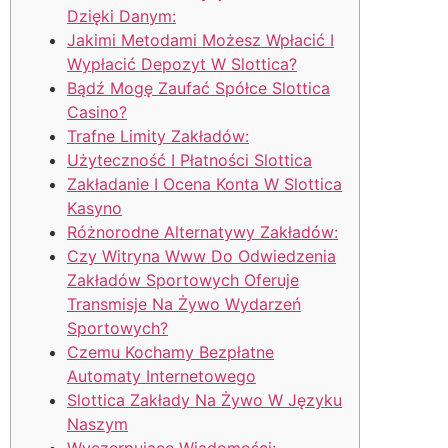
Dzięki Danym:
Jakimi Metodami Możesz Wpłacić I
Wypłacić Depozyt W Slottica?
Bądź Mogę Zaufać Spółce Slottica
Casino?
Trafne Limity Zakładów:
Użyteczność I Płatności Slottica
Zakładanie I Ocena Konta W Slottica
Kasyno
Różnorodne Alternatywy Zakładów:
Czy Witryna Www Do Odwiedzenia
Zakładów Sportowych Oferuje
Transmisje Na Żywo Wydarzeń
Sportowych?
Czemu Kochamy Bezpłatne
Automaty Internetowego
Slottica Zakłady Na Żywo W Języku
Naszym