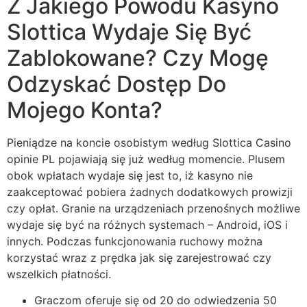
Z Jakiego Powodu Kasyno
Slottica Wydaje Się Być
Zablokowane? Czy Mogę
Odzyskać Dostęp Do
Mojego Konta?
Pieniądze na koncie osobistym według Slottica Casino
opinie PL pojawiają się już według momencie. Plusem
obok wpłatach wydaje się jest to, iż kasyno nie
zaakceptować pobiera żadnych dodatkowych prowizji
czy opłat. Granie na urządzeniach przenośnych możliwe
wydaje się być na różnych systemach – Android, iOS i
innych. Podczas funkcjonowania ruchowy można
korzystać wraz z prędka jak się zarejestrować czy
wszelkich płatności.
Graczom oferuje się od 20 do odwiedzenia 50