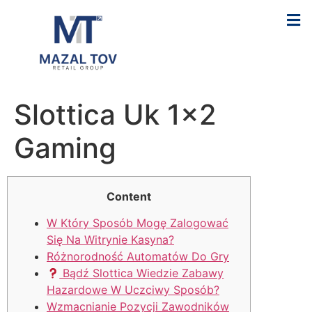
Slottica Uk 1×2
Gaming
Content
W Który Sposób Mogę Zalogować
Się Na Witrynie Kasyna?
Różnorodność Automatów Do Gry
Bądź Slottica Wiedzie Zabawy
Hazardowe W Uczciwy Sposób?
Wzmacnianie Pozycji Zawodników