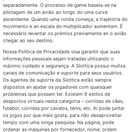
separadamente. O processo de game baseia-se na
pilotagem de um avião ao longo do uma curva
ascendente. Quando uma ronda começa, a trajetória do
movimento e an escala do multiplicador aumentam. É
necessário levantar os prémios previamente an o avião
chegar ao seu destino.
Nossa Política de Privacidade visa garantir que suas
informações pessoais sejam tratadas utilizando o
máximo cuidado e segurança. A Slottica possui muitos
canais de comunicação e suporte para seus usuários.
Os agentes de suporte da Slottica estão sempre
dispostos an ajudar os jogadores com quaisquer
problemas que possam ter. Existem 9 estilos de
desportos virtuais nesta categoria – corridas de cães,
futebol, corridas por cavalos, ténis, etc. Aí pode juntar
os jogos por que mais gosta, para não desaproveitar
tempo com uma longa pesquisa. Na página, pode
ordenar as máquinas por fornecedor, nome, ordem