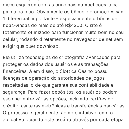
menu esquerdo com as principais competições já na
palma da mão. Obviamente os bônus e promoções são
1 diferencial importante – especialmente o bônus de
boas-vindas do mais de até R$4300. O site é
totalmente otimizado para funcionar muito bem no seu
celular, rodando diretamente no navegador de net sem
exigir qualquer download.
Ele utiliza tecnologias de criptografia avançadas para
proteger os dados dos usuários e as transações
financeiras. Além disso, o Slottica Casino possui
licenças de operação do autoridades de jogos
respeitadas, o de que garante sua confiabilidade e
segurança. Para fazer depósitos, os usuários podem
escolher entre várias opções, incluindo cartões do
crédito, carteiras eletrônicas e transferências bancárias.
O processo é geralmente rápido e intuitivo, com o
aplicativo guiando este usuário através por cada etapa.