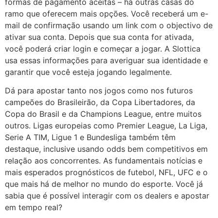
formas de pagamento aceitas – há outras casas do
ramo que oferecem mais opções. Você receberá um e-
mail de confirmação usando um link com o objectivo de
ativar sua conta. Depois que sua conta for ativada,
você poderá criar login e começar a jogar. A Slottica
usa essas informações para averiguar sua identidade e
garantir que você esteja jogando legalmente.
Dá para apostar tanto nos jogos como nos futuros
campeões do Brasileirão, da Copa Libertadores, da
Copa do Brasil e da Champions League, entre muitos
outros. Ligas europeias como Premier League, La Liga,
Serie A TIM, Ligue 1 e Bundesliga também têm
destaque, inclusive usando odds bem competitivos em
relação aos concorrentes. As fundamentais notícias e
mais esperados prognósticos de futebol, NFL, UFC e o
que mais há de melhor no mundo do esporte. Você já
sabia que é possível interagir com os dealers e apostar
em tempo real?