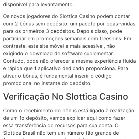
disponível para levantamento.
Os novos jogadores do Slottica Casino podem contar
com 2 bónus sem depósito, um pacote por boas-vindas
para os primeiros 3 depósitos. Depois disso, pode
participar em promoções semanais com freespins. Em
contraste, este site móvel é mais acessível, não
exigindo o download de software suplementar.
Contudo, pode não oferecer a mesma experiência fluida
e rápida que 1 aplicativo dedicado proporciona. Para
ativar o bônus, é fundamental inserir o código
promocional no instante do depósito.
Verificação No Slottica Casino
Como o recebimento do bônus está ligado à realização
de um 1o depósito, vamos explicar aqui como fazer
essa transferência do recursos para sua conta. O
Slottica Brasil não tem um número tão grande de