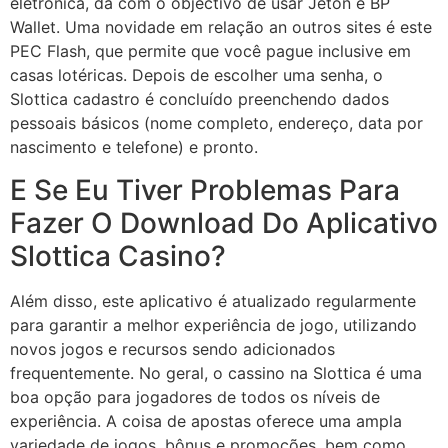
eletrônica, dá com o objectivo de usar Jeton e BP
Wallet. Uma novidade em relação an outros sites é este
PEC Flash, que permite que você pague inclusive em
casas lotéricas. Depois de escolher uma senha, o
Slottica cadastro é concluído preenchendo dados
pessoais básicos (nome completo, endereço, data por
nascimento e telefone) e pronto.
E Se Eu Tiver Problemas Para
Fazer O Download Do Aplicativo
Slottica Casino?
Além disso, este aplicativo é atualizado regularmente
para garantir a melhor experiência de jogo, utilizando
novos jogos e recursos sendo adicionados
frequentemente. No geral, o cassino na Slottica é uma
boa opção para jogadores de todos os níveis de
experiência. A coisa de apostas oferece uma ampla
variedade de jogos, bônus e promoções, bem como