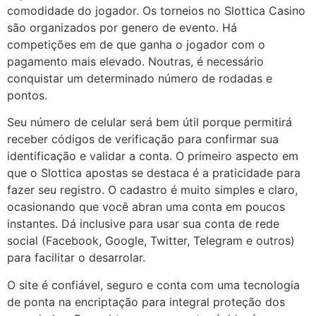
comodidade do jogador. Os torneios no Slottica Casino
são organizados por genero de evento. Há
competições em de que ganha o jogador com o
pagamento mais elevado. Noutras, é necessário
conquistar um determinado número de rodadas e
pontos.
Seu número de celular será bem útil porque permitirá
receber códigos de verificação para confirmar sua
identificação e validar a conta. O primeiro aspecto em
que o Slottica apostas se destaca é a praticidade para
fazer seu registro. O cadastro é muito simples e claro,
ocasionando que você abran uma conta em poucos
instantes. Dá inclusive para usar sua conta de rede
social (Facebook, Google, Twitter, Telegram e outros)
para facilitar o desarrolar.
O site é confiável, seguro e conta com uma tecnologia
de ponta na encriptação para integral proteção dos