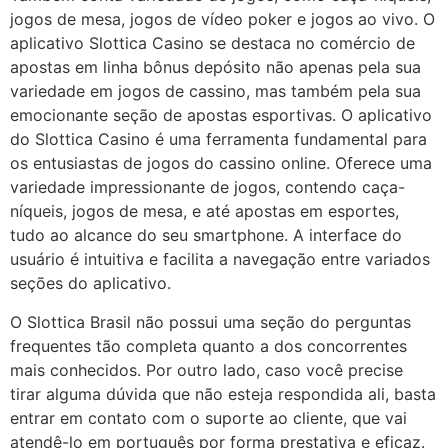
jogos de mesa, jogos de vídeo poker e jogos ao vivo. O
aplicativo Slottica Casino se destaca no comércio de
apostas em linha bônus depósito não apenas pela sua
variedade em jogos de cassino, mas também pela sua
emocionante seção de apostas esportivas. O aplicativo
do Slottica Casino é uma ferramenta fundamental para
os entusiastas de jogos do cassino online. Oferece uma
variedade impressionante de jogos, contendo caça-
níqueis, jogos de mesa, e até apostas em esportes,
tudo ao alcance do seu smartphone. A interface do
usuário é intuitiva e facilita a navegação entre variados
seções do aplicativo.
O Slottica Brasil não possui uma seção do perguntas
frequentes tão completa quanto a dos concorrentes
mais conhecidos. Por outro lado, caso você precise
tirar alguma dúvida que não esteja respondida ali, basta
entrar em contato com o suporte ao cliente, que vai
atendê-lo em português por forma prestativa e eficaz.