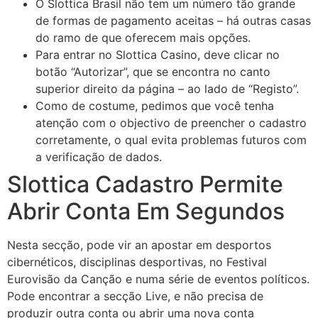
O Slottica Brasil não tem um número tão grande
de formas de pagamento aceitas – há outras casas
do ramo de que oferecem mais opções.
Para entrar no Slottica Casino, deve clicar no
botão “Autorizar”, que se encontra no canto
superior direito da página – ao lado de “Registo”.
Como de costume, pedimos que você tenha
atenção com o objectivo de preencher o cadastro
corretamente, o qual evita problemas futuros com
a verificação de dados.
Slottica Cadastro Permite
Abrir Conta Em Segundos
Nesta secção, pode vir an apostar em desportos
cibernéticos, disciplinas desportivas, no Festival
Eurovisão da Canção e numa série de eventos políticos.
Pode encontrar a secção Live, e não precisa de
produzir outra conta ou abrir uma nova conta