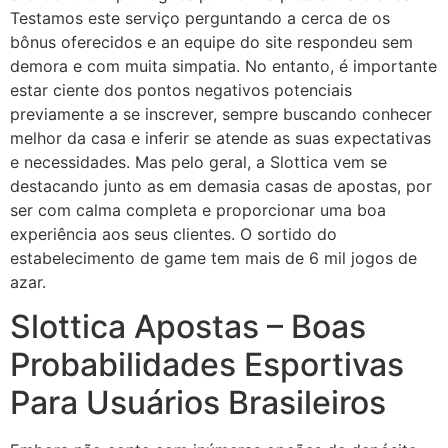
Testamos este serviço perguntando a cerca de os
bônus oferecidos e an equipe do site respondeu sem
demora e com muita simpatia. No entanto, é importante
estar ciente dos pontos negativos potenciais
previamente a se inscrever, sempre buscando conhecer
melhor da casa e inferir se atende as suas expectativas
e necessidades. Mas pelo geral, a Slottica vem se
destacando junto as em demasia casas de apostas, por
ser com calma completa e proporcionar uma boa
experiência aos seus clientes. O sortido do
estabelecimento de game tem mais de 6 mil jogos de
azar.
Slottica Apostas – Boas
Probabilidades Esportivas
Para Usuários Brasileiros