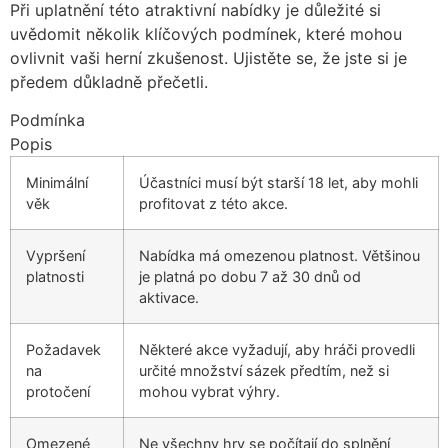
Při uplatnění této atraktivní nabídky je důležité si
uvědomit několik klíčových podmínek, které mohou
ovlivnit vaši herní zkušenost. Ujistěte se, že jste si je
předem důkladně přečetli.
Podmínka
Popis
Minimální
Účastníci musí být starší 18 let, aby mohli
věk
profitovat z této akce.
Vypršení
Nabídka má omezenou platnost. Většinou
platnosti
je platná po dobu 7 až 30 dnů od
aktivace.
Požadavek
Některé akce vyžadují, aby hráči provedli
na
určité množství sázek předtím, než si
protočení
mohou vybrat výhry.
Omezené
Ne všechny hry se počítají do splnění