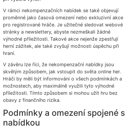
V rámci nekompenzačních nabídek se také objevují
proměnné jako časová omezení nebo exkluzivní akce
pro registrované hráče. Je užitečné sledovat webové
stránky a newslettery, abyste nezmeškali žádné
výhodné příležitosti. Takové akce nejenže zpestřují
herní zážitek, ale také zvyšují možnosti úspěchu při
hraní.
V závěru lze říci, že nekompenzační nabídky jsou
skvělým způsobem, jak vstoupit do světa online her.
Hráči by měli být informováni o všech podmínkách a
možnostech, aby maximálně využili tyto výhodné
příležitosti. Tímto způsobem si mohou užít hru bez
obavy z finančního rizika.
Podmínky a omezení spojené s
nabídkou