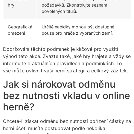
hry
požadavků. Zkontrolujte seznam
povolených titulů.
Geografická
Určité nabídky mohou být dostupné
omezení
pouze pro hráče z vybraných zemí.
Dodržování těchto podmínek je klíčové pro využití
výhod této akce. Zvažte také, jaké hry hrajete a vždy se
informujte o aktuálních pravidlech a podmínkách. To
vše může ovlivnit vaši herní strategii a celkový zážitek.
Jak si nárokovat odměnu
bez nutnosti vkladu v online
herně?
Chcete-li získat odměnu bez nutnosti pořízení částky na
herní účet, musíte postupovat podle několika