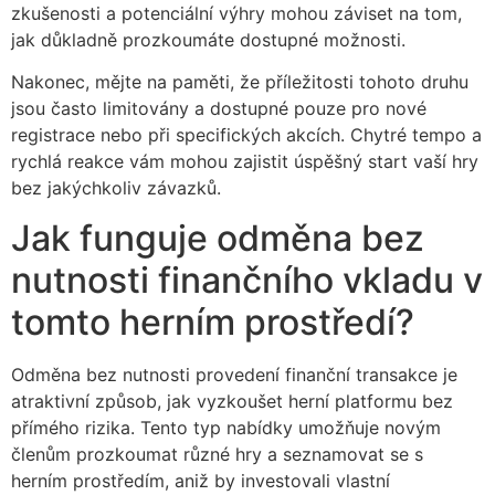
zkušenosti a potenciální výhry mohou záviset na tom,
jak důkladně prozkoumáte dostupné možnosti.
Nakonec, mějte na paměti, že příležitosti tohoto druhu
jsou často limitovány a dostupné pouze pro nové
registrace nebo při specifických akcích. Chytré tempo a
rychlá reakce vám mohou zajistit úspěšný start vaší hry
bez jakýchkoliv závazků.
Jak funguje odměna bez
nutnosti finančního vkladu v
tomto herním prostředí?
Odměna bez nutnosti provedení finanční transakce je
atraktivní způsob, jak vyzkoušet herní platformu bez
přímého rizika. Tento typ nabídky umožňuje novým
členům prozkoumat různé hry a seznamovat se s
herním prostředím, aniž by investovali vlastní