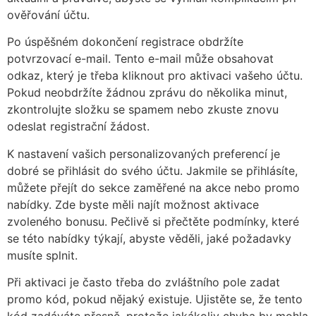
ověřování účtu.
Po úspěšném dokončení registrace obdržíte
potvrzovací e-mail. Tento e-mail může obsahovat
odkaz, který je třeba kliknout pro aktivaci vašeho účtu.
Pokud neobdržíte žádnou zprávu do několika minut,
zkontrolujte složku se spamem nebo zkuste znovu
odeslat registrační žádost.
K nastavení vašich personalizovaných preferencí je
dobré se přihlásit do svého účtu. Jakmile se přihlásíte,
můžete přejít do sekce zaměřené na akce nebo promo
nabídky. Zde byste měli najít možnost aktivace
zvoleného bonusu. Pečlivě si přečtěte podmínky, které
se této nabídky týkají, abyste věděli, jaké požadavky
musíte splnit.
Při aktivaci je často třeba do zvláštního pole zadat
promo kód, pokud nějaký existuje. Ujistěte se, že tento