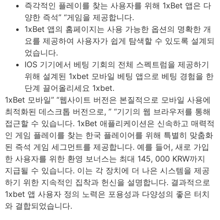
즉각적인 플레이를 찾는 사용자를 위해 1xBet 앱은 다
양한 즉석” “게임을 제공합니다.
1xBet 앱의 홈페이지는 사용 가능한 옵션의 명확한 개
요를 제공하여 사용자가 쉽게 탐색할 수 있도록 설계되
었습니다.
IOS 기기에서 베팅 기회의 전체 스펙트럼을 제공하기
위해 설계된 1xbet 모바일 베팅 앱으로 베팅 경험을 한
단계 끌어올리세요 1xbet.
1xBet 모바일” “웹사이트 버전은 본질적으로 모바일 사용에
최적화된 데스크톱 버전으로, ” “기기의 웹 브라우저를 통해
접근할 수 있습니다. 1xBet 애플리케이션은 신속하고 매력적
인 게임 플레이를 찾는 한국 플레이어를 위해 특별히 맞춤화
된 즉석 게임 세그먼트를 제공합니다. 예를 들어, 새로 가입
한 사용자를 위한 환영 보너스는 최대 145, 000 KRW까지
지급될 수 있습니다. 이는 각 장치에 더 나은 시스템을 제공
하기 위한 지속적인 집착과 헌신을 설명합니다. 결과적으로
1xbet 앱 사용자 정의 노력은 포용성과 다양성의 좋은 터치
와 결합되었습니다.