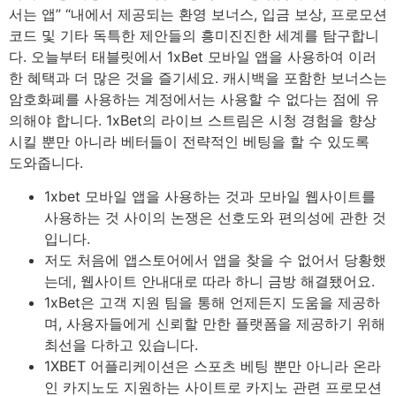
서는 앱” “내에서 제공되는 환영 보너스, 입금 보상, 프로모션
코드 및 기타 독특한 제안들의 흥미진진한 세계를 탐구합니
다. 오늘부터 태블릿에서 1xBet 모바일 앱을 사용하여 이러
한 혜택과 더 많은 것을 즐기세요. 캐시백을 포함한 보너스는
암호화폐를 사용하는 계정에서는 사용할 수 없다는 점에 유
의해야 합니다. 1xBet의 라이브 스트림은 시청 경험을 향상
시킬 뿐만 아니라 베터들이 전략적인 베팅을 할 수 있도록
도와줍니다.
1xbet 모바일 앱을 사용하는 것과 모바일 웹사이트를
사용하는 것 사이의 논쟁은 선호도와 편의성에 관한 것
입니다.
저도 처음에 앱스토어에서 앱을 찾을 수 없어서 당황했
는데, 웹사이트 안내대로 따라 하니 금방 해결됐어요.
1xBet은 고객 지원 팀을 통해 언제든지 도움을 제공하
며, 사용자들에게 신뢰할 만한 플랫폼을 제공하기 위해
최선을 다하고 있습니다.
1XBET 어플리케이션은 스포츠 베팅 뿐만 아니라 온라
인 카지노도 지원하는 사이트로 카지노 관련 프로모션