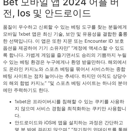
Bet 모바일 앱 2024 어플 버
전, Ios 및 안드로이드
품질이 우수하고 신뢰할 수 있는 베팅 도구를 찾는 분들에게
모바일 1xbet 앱은 최신 기술, 보안 및 유용성을 결합한 훌륭
한 선택입니다. 이 앱은 또한 지문 또는 Encounter ID 보호
옵션을 제공하여 기기 소유자만” “계정에 액세스할 수 있도
록 합니다. 가볍게 게임을 즐기면서도 승리의 기쁨까지 누릴
수 있는 베팅 환경은 누구에게나 환영 받을만하다. 해외에서
도 온라인 카지노와 스포츠 베팅을 묶어서 서비스하는 종합
베팅 사이트는 점차 늘어나는 추세다. 하지만 아직도 상당수
의 해외 합법 카지노” “및 스포츠 베팅 사이트는 하나의 분야
에만 주력하기도 한다.
1xbet은 프라이버시를 침해할 수 있는 쿠키를 사용하
지 않으며 서비스 경험을 최적화하는 쿠키만 사용합니
다.
안드로이드와 iOS에 앱을 설치하는 과정은 간단하고
몇 분 밖에 걸리지 않으며,” “정기적인 업데이트를 통해