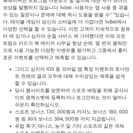
북메이커는 프로그램 다운로드 및 설치에 대한 추가 보너스
보상을 발행하지 않습니다 1xbet. 사용자는 앱 사용 중 겪을
수 있는 질문이나 문제에 대해 즉시 도움을 받을 수” “있습니
다. 테이블 게임이 당신의 스타일에 더 가깝다면 1xBet에서
다양한 선택을 할 수 있습니다. 이전 고객이 지속적으로 컴퓨
터 에 있거나 심지어 순찰 서비스 에 가야했다면 이제 모든
트럼프 카드가 북 메이커 사무실 항상 손에. 몇 번의 클릭만
으로 사용 가능한 다양한 이벤트를 평가하고 그중에서 흥미
로운 이벤트를 선택하고 예측할 수 있습니다.
그리고 심지어 IOS 용 모바일 앱 특정 이벤트와 토너먼
트 전체의 결과 모두에 대해 수익성있는 예측을 쉽게
할 수 있습니다.
당사 웹사이트를 방문하여 스포츠 배팅을 위해 공식사
이트 원엑스벳에 등록하거나 로그인하는 것이 얼마나
쉬운지 확인하십시오.
스포츠 보너스 130, 000원과 카지노 보너스 180, 000
원 등 최대 보너스 384, 000원 까지 지급됩니다.
유럽 축구, 테니스, 농구 및 기타 스포츠와 같은 국제
스포츠 이벤트도 이용할 수 있습니다.