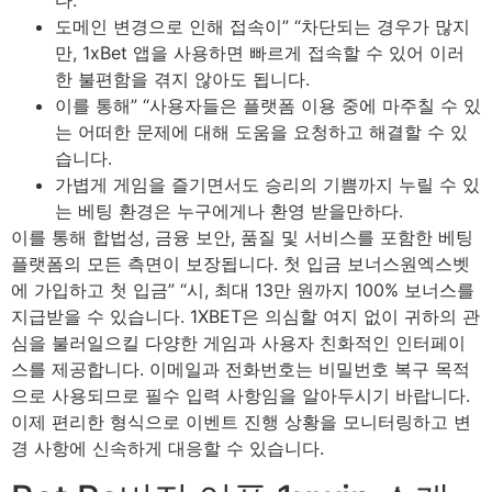
다.
도메인 변경으로 인해 접속이” “차단되는 경우가 많지
만, 1xBet 앱을 사용하면 빠르게 접속할 수 있어 이러
한 불편함을 겪지 않아도 됩니다.
이를 통해” “사용자들은 플랫폼 이용 중에 마주칠 수 있
는 어떠한 문제에 대해 도움을 요청하고 해결할 수 있
습니다.
가볍게 게임을 즐기면서도 승리의 기쁨까지 누릴 수 있
는 베팅 환경은 누구에게나 환영 받을만하다.
이를 통해 합법성, 금융 보안, 품질 및 서비스를 포함한 베팅
플랫폼의 모든 측면이 보장됩니다. 첫 입금 보너스원엑스벳
에 가입하고 첫 입금” “시, 최대 13만 원까지 100% 보너스를
지급받을 수 있습니다. 1XBET은 의심할 여지 없이 귀하의 관
심을 불러일으킬 다양한 게임과 사용자 친화적인 인터페이
스를 제공합니다. 이메일과 전화번호는 비밀번호 복구 목적
으로 사용되므로 필수 입력 사항임을 알아두시기 바랍니다.
이제 편리한 형식으로 이벤트 진행 상황을 모니터링하고 변
경 사항에 신속하게 대응할 수 있습니다.