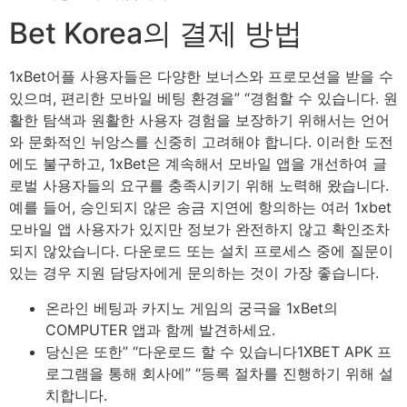
Bet Korea의 결제 방법
1xBet어플 사용자들은 다양한 보너스와 프로모션을 받을 수
있으며, 편리한 모바일 베팅 환경을” “경험할 수 있습니다. 원
활한 탐색과 원활한 사용자 경험을 보장하기 위해서는 언어
와 문화적인 뉘앙스를 신중히 고려해야 합니다. 이러한 도전
에도 불구하고, 1xBet은 계속해서 모바일 앱을 개선하여 글
로벌 사용자들의 요구를 충족시키기 위해 노력해 왔습니다.
예를 들어, 승인되지 않은 송금 지연에 항의하는 여러 1xbet
모바일 앱 사용자가 있지만 정보가 완전하지 않고 확인조차
되지 않았습니다. 다운로드 또는 설치 프로세스 중에 질문이
있는 경우 지원 담당자에게 문의하는 것이 가장 좋습니다.
온라인 베팅과 카지노 게임의 궁극을 1xBet의
COMPUTER 앱과 함께 발견하세요.
당신은 또한” “다운로드 할 수 있습니다1XBET APK 프
로그램을 통해 회사에” “등록 절차를 진행하기 위해 설
치합니다.