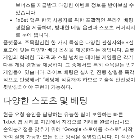
보너스를 지급받고 다양한 이벤트 정보를 받아보실 수
있습니다.
1xBet 앱은 한국 사용자를 위한 포괄적인 온라인 베팅
경험을 제공하며, 방대한 베팅 옵션과 스포츠 커버리지
로 눈에 띕니다.
플랫폼의 주목할만한 한 가지 특징은 다양한 관심사와» «선
호도에 맞는 다양한 베팅 옵션을 제공한다는 것입니다. 슬롯
게임의 화려한 그래픽과 스릴 넘치는 테이블 게임들은 각기
다른 게임 경험을 제공하며, 그 중에서도 특히 주목받는 인기
게임들이 있습니다. 라이브 베팅은 실시간 진행 상황을 즉각
적으로 반영해서” “베팅에 적용해야 하므로 기술적 안전성이
뒷받침되어야 구현이 가능하다.
다양한 스포츠 및 베팅
현금 요청 승인을 담당하는 유능한 팀이 보완하는 빠른
1xbet 앱 처리로 지갑에서 지갑으로 거래를 완료하십시오.
손익분기점을 맞추기 위해 “Google 스토어를 소스로” 시작
하여 실행 가능한 모든 접근 방식을 설명했습니다. 이 섹션에