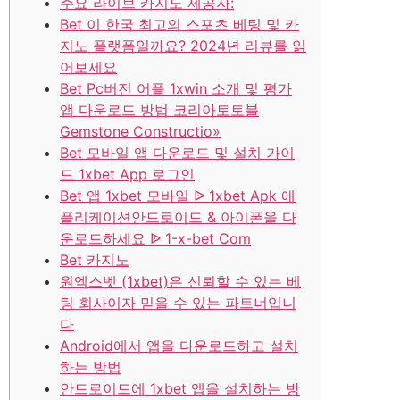
주요 라이브 카지노 제공자:
Bet 이 한국 최고의 스포츠 베팅 및 카
지노 플랫폼일까요? 2024년 리뷰를 읽
어보세요
Bet Pc버전 어플 1xwin 소개 및 평가
앱 다운로드 방법 코리아토토블
Gemstone Constructio»
Bet 모바일 앱 다운로드 및 설치 가이
드 1xbet App 로그인
Bet 앱 1xbet 모바일 ᐉ 1xbet Apk 애
플리케이션안드로이드 & 아이폰을 다
운로드하세요 ᐉ 1-x-bet Com
Bet 카지노
원엑스벳 (1xbet)은 신뢰할 수 있는 베
팅 회사이자 믿을 수 있는 파트너입니
다
Android에서 앱을 다운로드하고 설치
하는 방법
안드로이드에 1xbet 앱을 설치하는 방