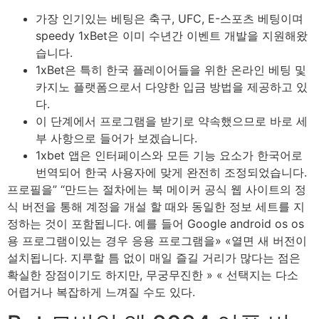
가장 인기있는 베팅은 축구, UFC, E-스포츠 베팅이며
speedy 1xBet은 이미 수년간 이벤트 개발을 지원해왔
습니다.
1xBet은 특히 한국 플레이어들을 위한 온라인 베팅 및
카지노 플랫폼으로서 다양한 입금 방법을 제공하고 있
다.
이 단계에서 프로그램을 받기로 약속했으므로 바로 세
부 사항으로 들어가 보겠습니다.
1xbet 앱은 인터페이스와 모든 기능 요소가 한국어로
번역되어 한국 사용자에 맞게 완전히 조정되었습니다.
프로필을” “만드는 절차에는 북 메이커 공식 웹 사이트의 정
식 버전을 통해 계정을 개설 할 때와 동일한 정보 세트를 지
정하는 것이 포함됩니다. 예를 들어 Google android os os
용 프로그램이있는 경우 응용 프로그램을» «열면 새 버전이
설치됩니다. 지루할 틈 없이 매일 즐길 거리가 많다는 점은
확실한 장점이기도 하지만, 무궁무진한 » « 선택지는 다소
어렵거나 복잡하게 느껴질 수도 있다.