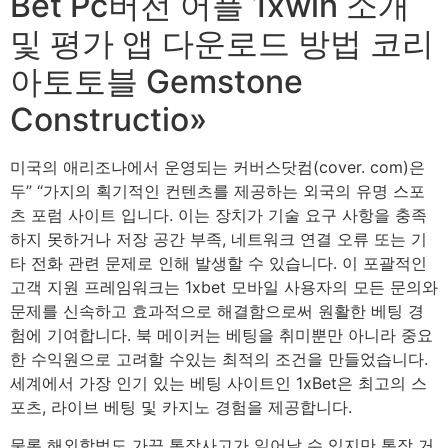
Bet Pc버전 어플 1xwin 소개
및 평가 앱 다운로드 방법 코리
아토토블 Gemstone
Constructio»
미국의 애리조나에서 운영되는 커버스닷컴(cover. com)은
두” “가지의 획기적인 컨텐츠를 제공하는 외국의 유명 스포
츠 포럼 사이트 입니다. 이는 장치가 기술 요구 사항을 충족
하지 못하거나 저장 공간 부족, 네트워크 연결 오류 또는 기
타 전화 관련 문제로 인해 발생할 수 있습니다. 이 포괄적인
고객 지원 프레임워크는 1xbet 모바일 사용자의 모든 문의와
문제를 신속하고 효과적으로 해결함으로써 원활한 베팅 경
험에 기여합니다. 북 메이커는 베팅을 취미뿐만 아니라 중요
한 수익원으로 고려할 수있는 최적의 조건을 만들었습니다.
세계에서 가장 인기 있는 베팅 사이트인 1xBet은 최고의 스
포츠, 라이브 베팅 및 카지노 경험을 제공합니다.
물론 해외합법도 가끔 통장사고가 일어날 수 있지만 통장 거