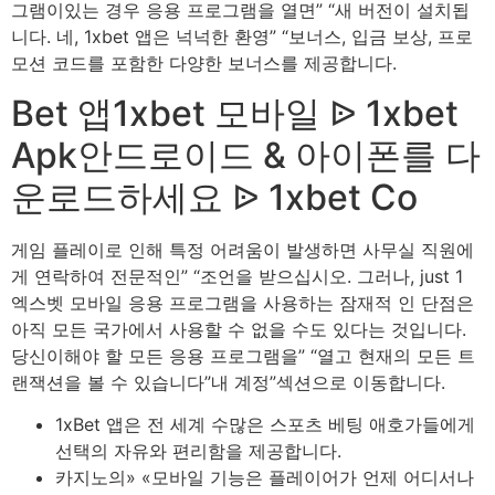
그램이있는 경우 응용 프로그램을 열면” “새 버전이 설치됩
니다. 네, 1xbet 앱은 넉넉한 환영” “보너스, 입금 보상, 프로
모션 코드를 포함한 다양한 보너스를 제공합니다.
Bet 앱1xbet 모바일 ᐉ 1xbet
Apk안드로이드 & 아이폰를 다
운로드하세요 ᐉ 1xbet Co
게임 플레이로 인해 특정 어려움이 발생하면 사무실 직원에
게 연락하여 전문적인” “조언을 받으십시오. 그러나, just 1
엑스벳 모바일 응용 프로그램을 사용하는 잠재적 인 단점은
아직 모든 국가에서 사용할 수 없을 수도 있다는 것입니다.
당신이해야 할 모든 응용 프로그램을” “열고 현재의 모든 트
랜잭션을 볼 수 있습니다”내 계정”섹션으로 이동합니다.
1xBet 앱은 전 세계 수많은 스포츠 베팅 애호가들에게
선택의 자유와 편리함을 제공합니다.
카지노의» «모바일 기능은 플레이어가 언제 어디서나