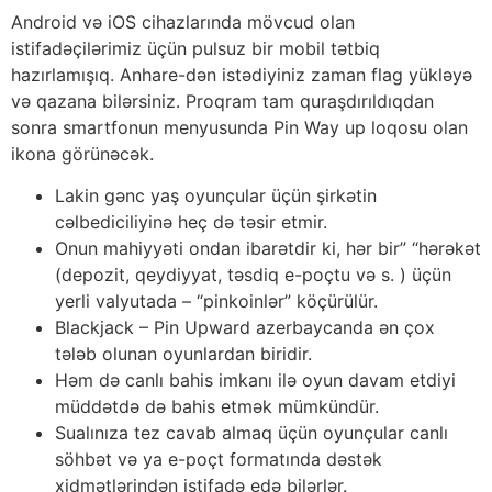
Android və iOS cihazlarında mövcud olan
istifadəçilərimiz üçün pulsuz bir mobil tətbiq
hazırlamışıq. Anhare-dən istədiyiniz zaman flag yükləyə
və qazana bilərsiniz. Proqram tam quraşdırıldıqdan
sonra smartfonun menyusunda Pin Way up loqosu olan
ikona görünəcək.
Lakin gənc yaş oyunçular üçün şirkətin
cəlbediciliyinə heç də təsir etmir.
Onun mahiyyəti ondan ibarətdir ki, hər bir” “hərəkət
(depozit, qeydiyyat, təsdiq e-poçtu və s. ) üçün
yerli valyutada – “pinkoinlər” köçürülür.
Blackjack – Pin Upward azerbaycanda ən çox
tələb olunan oyunlardan biridir.
Həm də canlı bahis imkanı ilə oyun davam etdiyi
müddətdə də bahis etmək mümkündür.
Sualınıza tez cavab almaq üçün oyunçular canlı
söhbət və ya e-poçt formatında dəstək
xidmətlərindən istifadə edə bilərlər.