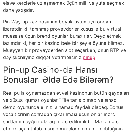
əlavə xərclərlə üzləşməmək üçün milli valyuta seçmək
daha yaxşıdır.
Pin Way up kazinosunun böyük üstünlüyü ondan
ibarətdir ki, tanınmış provayderlər xüsusilə bu virtual
müəssisə üçün brend oyunlar buraxırlar. Qeyd etmək
lazımdır ki, hər bir kazino belə bir şeylə öyünə bilməz.
Müəyyən bir provayderdən slot seçərkən, onun RTP və
dəyişkənliyinə diqqət yetirməlisiniz
pinup
.
Pin-up Casino-da Hansı
Bonusları Əldə Edə Bilərəm?
Real pulla oynamazdan əvvəl kazinonun bütün qaydaları
və xüsusi qumar oyunları” “ilə tanış olmaq və sınaq
demo oyununda əlinizi sınamaq faydalı olacaq. Bonus
vəsaitlərinin sonradan çıxarılması üçün onlar mərc
şərtlərinə uyğun olaraq mərc edilməlidir. Mərc mərc
etmək üçün tələb olunan mərclərin ümumi məbləğinin