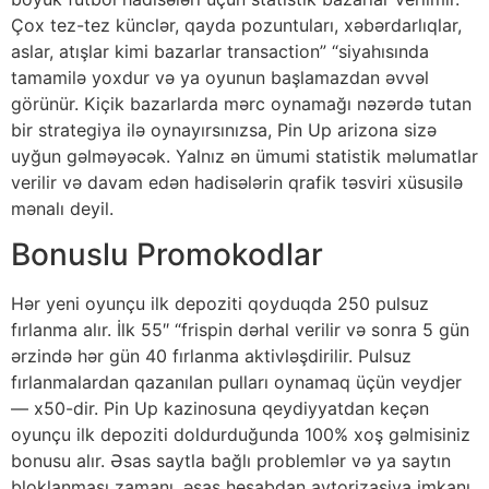
Çox tez-tez künclər, qayda pozuntuları, xəbərdarlıqlar,
aslar, atışlar kimi bazarlar transaction” “siyahısında
tamamilə yoxdur və ya oyunun başlamazdan əvvəl
görünür. Kiçik bazarlarda mərc oynamağı nəzərdə tutan
bir strategiya ilə oynayırsınızsa, Pin Up arizona sizə
uyğun gəlməyəcək. Yalnız ən ümumi statistik məlumatlar
verilir və davam edən hadisələrin qrafik təsviri xüsusilə
mənalı deyil.
Bonuslu Promokodlar
Hər yeni oyunçu ilk depoziti qoyduqda 250 pulsuz
fırlanma alır. İlk 55″ “frispin dərhal verilir və sonra 5 gün
ərzində hər gün 40 fırlanma aktivləşdirilir. Pulsuz
fırlanmalardan qazanılan pulları oynamaq üçün veydjer
— x50-dir. Pin Up kazinosuna qeydiyyatdan keçən
oyunçu ilk depoziti doldurduğunda 100% xoş gəlmisiniz
bonusu alır. Əsas saytla bağlı problemlər və ya saytın
bloklanması zamanı, əsas hesabdan avtorizasiya imkanı