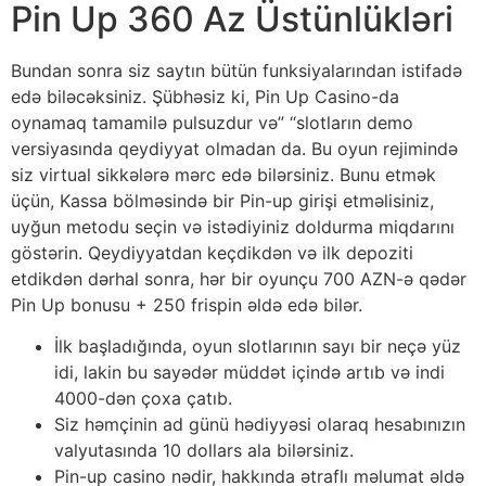
Pin Up 360 Az Üstünlükləri
Bundan sonra siz saytın bütün funksiyalarından istifadə
edə biləcəksiniz. Şübhəsiz ki, Pin Up Casino-da
oynamaq tamamilə pulsuzdur və” “slotların demo
versiyasında qeydiyyat olmadan da. Bu oyun rejimində
siz virtual sikkələrə mərc edə bilərsiniz. Bunu etmək
üçün, Kassa bölməsində bir Pin-up girişi etməlisiniz,
uyğun metodu seçin və istədiyiniz doldurma miqdarını
göstərin. Qeydiyyatdan keçdikdən və ilk depoziti
etdikdən dərhal sonra, hər bir oyunçu 700 AZN-ə qədər
Pin Up bonusu + 250 frispin əldə edə bilər.
İlk başladığında, oyun slotlarının sayı bir neçə yüz
idi, lakin bu sayədər müddət içində artıb və indi
4000-dən çoxa çatıb.
Siz həmçinin ad günü hədiyyəsi olaraq hesabınızın
valyutasında 10 dollars ala bilərsiniz.
Pin-up casino nədir, hakkında ətraflı məlumat əldə