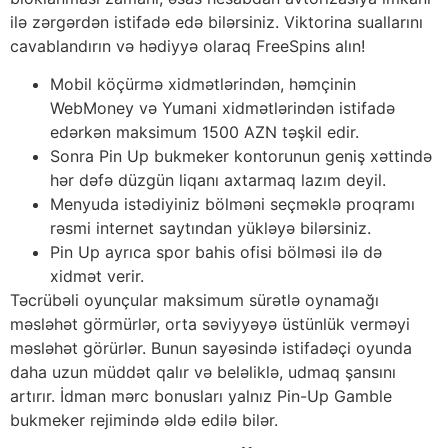
ilə zərgərdən istifadə edə bilərsiniz. Viktorina suallarını
cavablandırın və hədiyyə olaraq FreeSpins alın!
Mobil köçürmə xidmətlərindən, həmçinin
WebMoney və Yumani xidmətlərindən istifadə
edərkən maksimum 1500 AZN təşkil edir.
Sonra Pin Up bukmeker kontorunun geniş xəttində
hər dəfə düzgün liqanı axtarmaq lazım deyil.
Menyuda istədiyiniz bölməni seçməklə proqramı
rəsmi internet saytından yükləyə bilərsiniz.
Pin Up ayrıca spor bahis ofisi bölməsi ilə də
xidmət verir.
Təcrübəli oyunçular maksimum sürətlə oynamağı
məsləhət görmürlər, orta səviyyəyə üstünlük verməyi
məsləhət görürlər. Bunun sayəsində istifadəçi oyunda
daha uzun müddət qalır və beləliklə, udmaq şansını
artırır. İdman mərc bonusları yalnız Pin-Up Gamble
bukmeker rejimində əldə edilə bilər.