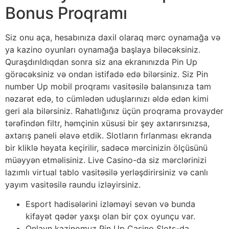
Bonus Proqramı
Siz onu aça, hesabınıza daxil olaraq mərc oynamağa və
ya kazino oyunları oynamağa başlaya biləcəksiniz.
Quraşdırıldıqdan sonra siz ana ekranınızda Pin Up
görəcəksiniz və ondan istifadə edə bilərsiniz. Siz Pin
number Up mobil proqramı vasitəsilə balansınıza tam
nəzarət edə, to cümlədən uduşlarınızı əldə edən kimi
geri ala bilərsiniz. Rahatlığınız üçün proqrama provayder
tərəfindən filtr, həmçinin xüsusi bir şey axtarırsınızsa,
axtarış paneli əlavə etdik. Slotların fırlanması ekranda
bir kliklə həyata keçirilir, sadəcə mərcinizin ölçüsünü
müəyyən etməlisiniz. Live Casino-da siz mərclərinizi
lazımlı virtual tablo vasitəsilə yerləşdirirsiniz və canlı
yayım vasitəsilə raundu izləyirsiniz.
Esport hadisələrini izləməyi sevən və bunda
kifayət qədər yaxşı olan bir çox oyunçu var.
Onlayn kazinomuz Pin Up Casino Slots-da