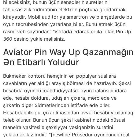
biləcəksiniz, bunun üçün sənədlərin surətlərini
təhlükəsizlik xidmətinin elektron poçtuna göndərmək
kifayətdir. Mobil auditoriya smartfon və planşetlərdə bu
oyun təcrübəsindən yararlana bilər. Bunu etmək üçün
rəsmi veb saytından” “istifadə edərək edilə bilən Pin Up
360 casino yukle məlisiniz.
Aviator Pin Way Up Qazanmağın
Ən Etibarlı Yoludur
Bukmeker kontoru həmçinin ən populyar suallara
cavabların yer aldığı arayış bölməsi də hazırlayıb. Şəxsi
hesabda oyunçu məhdudiyyətsiz oyun balansını idarə
edə, hesabı doldura, uduşları çıxara, mərc edə və
şirkətin digər xidmətlərindən istifadə edə bilər.
Hesabdan ilk pul çıxarılmasından əvvəl hesabı yoxlamaq
tələb olunur. Bunun üçün şəxsi kabinetinizdəki xüsusi
maneira vasitəsilə şəxsiyyət vəsiqənizin surətini
yükləmək lazımdır.” “[newline]Prosedur oyunçunun real