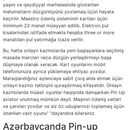
yaşını və qeydiyyat mərhələsində göstərilən
məlumatların düzgünlüyünü yoxlamaq üçün həyata
keçirilir. Maestro ödəniş sisteminin kartları üçün
minimum 22 manat müəyyən edilib. Elektron pul
kisələrindən istifadə etməklə hesaba three or more
manatdan pul yatırmağa icazə verilir.
Bu, hətta onlayn kazinolarda yeni başlayanlara seçilmiş
masada mərcləri necə düzgün yerləşdirməyi başa
düşməyə olanak verəcək. Kart oyunlarını mobil
telefonunuza ayrıca yükləməyə ehtiyac yoxdur.
Maraqlandığınız əyləncəyə sabit çıxış əldə etmək üçün
onlayn kazino tətbiqini quraşdırmaq kifayətdir. Onlayn
kazinolarda müasir oyunlar haqqında danışarkən Pin Up
aviator unutmaq mümkün deyil. Maşının ödəniş xətləri
və çarxları yoxdur və siz öz uduşlarınızı toplamaq üçün
istənilən vaxt oyunu” “dayandıra bilərsiniz.
Azərbaycanda Pin-up