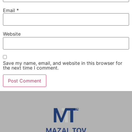
Email
*
Website
Save my name, email, and website in this browser for
the next time I comment.