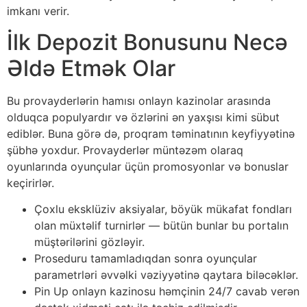
imkanı verir.
İlk Depozit Bonusunu Necə
Əldə Etmək Olar
Bu provayderlərin hamısı onlayn kazinolar arasında
olduqca populyardır və özlərini ən yaxşısı kimi sübut
ediblər. Buna görə də, proqram təminatının keyfiyyətinə
şübhə yoxdur. Provayderlər müntəzəm olaraq
oyunlarında oyunçular üçün promosyonlar və bonuslar
keçirirlər.
Çoxlu eksklüziv aksiyalar, böyük mükafat fondları
olan müxtəlif turnirlər — bütün bunlar bu portalın
müştərilərini gözləyir.
Proseduru tamamladıqdan sonra oyunçular
parametrləri əvvəlki vəziyyətinə qaytara biləcəklər.
Pin Up onlayn kazinosu həmçinin 24/7 cavab verən