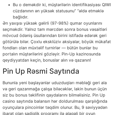
Bu o deməkdir ki, müştərilərin identifikasiyası QIWI
cüzdanının ən yüksək statusunu” “əldə etməklə
bağlıdır.
Ən yaxşısı yüksək gəlirli (97-98%) qumar oyunlarını
seçməkdir. Yalnız tam mərcdən sonra bonus vəsaitləri
mövcud ödəniş üsullarından birini istifadə edərək geri
götürülə bilər. Çoxlu eksklüziv aksiyalar, böyük mükafat
fondları olan müxtəlif turnirlər — bütün bunlar bu
portalın müştərilərini gözləyir. Pin-Up kazinosunda
qeydiyyatdan keçin, bonuslar alın və qazanın!
Pin Up Rəsmi Saytında
Bununla yeni başlayanlar uduzduqları məbləği geri ala
və geri qazanmağa çalışa biləcəklər, lakin bunun üçün
siz bu bonus təklifinin qaydalarını bilməlisiniz. Pin Up
casino saytında balansın hər doldurulması qarşılığında
oyunçulara pincoinlər təqdim olunur. Bu, 9 səviyyədən
ibarət olan sadiqlik proqramı ilə əlaqəli bir oyun