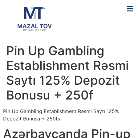
Pin Up Gambling
Establishment Rəsmi
Saytı 125% Depozit
Bonusu + 250f
Pin Up Gambling Establishment Rəsmi Saytı 125%
Depozit Bonusu + 250fs
Azərbaycanda Pin-up