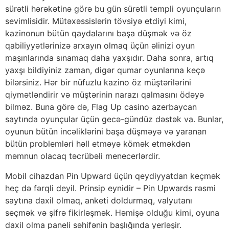
sürətli hərəkətinə görə bu gün sürətli templi oyunçuların
sevimlisidir. Mütəxəssislərin tövsiyə etdiyi kimi,
kazinonun bütün qaydalarını başa düşmək və öz
qabiliyyətlərinizə arxayın olmaq üçün əlinizi oyun
maşınlarında sınamaq daha yaxşıdır. Daha sonra, artıq
yaxşı bildiyiniz zaman, digər qumar oyunlarına keçə
bilərsiniz. Hər bir nüfuzlu kazino öz müştərilərini
qiymətləndirir və müştərinin narazı qalmasını ödəyə
bilməz. Buna görə də, Flag Up casino azerbaycan
saytında oyunçular üçün gecə-gündüz dəstək va. Bunlar,
oyunun bütün incəliklərini başa düşməyə və yaranan
bütün problemləri həll etməyə kömək etməkdən
məmnun olacaq təcrübəli menecerlərdir.
Mobil cihazdan Pin Upward üçün qeydiyyatdan keçmək
heç də fərqli deyil. Prinsip eynidir – Pin Upwards rəsmi
saytına daxil olmaq, anketi doldurmaq, valyutanı
seçmək və şifrə fikirləşmək. Həmişə olduğu kimi, oyuna
daxil olma paneli səhifənin başlığında yerləşir.