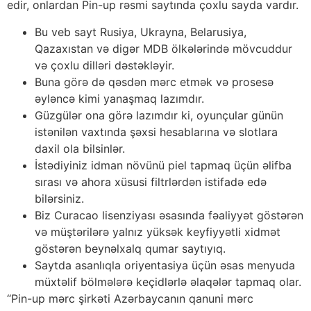
edir, onlardan Pin-up rəsmi saytında çoxlu sayda vardır.
Bu veb sayt Rusiya, Ukrayna, Belarusiya,
Qazaxıstan və digər MDB ölkələrində mövcuddur
və çoxlu dilləri dəstəkləyir.
Buna görə də qəsdən mərc etmək və prosesə
əyləncə kimi yanaşmaq lazımdır.
Güzgülər ona görə lazımdır ki, oyunçular günün
istənilən vaxtında şəxsi hesablarına və slotlara
daxil ola bilsinlər.
İstədiyiniz idman növünü piel tapmaq üçün əlifba
sırası və ahora xüsusi filtrlərdən istifadə edə
bilərsiniz.
Biz Curacao lisenziyası əsasında fəaliyyət göstərən
və müştərilərə yalnız yüksək keyfiyyətli xidmət
göstərən beynəlxalq qumar saytıyıq.
Saytda asanlıqla oriyentasiya üçün əsas menyuda
müxtəlif bölmələrə keçidlərlə əlaqələr tapmaq olar.
“Pin-up mərc şirkəti Azərbaycanın qanuni mərc