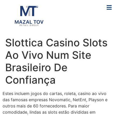
Slottica Casino Slots
Ao Vivo Num Site
Brasileiro De
Confiança
Estes incluem jogos do cartas, roleta, casino ao vivo
das famosas empresas Novomatic, NetEnt, Playson e
outros mais de 60 fornecedores. Para maior
comodidade, lindas as slots estão divididas em