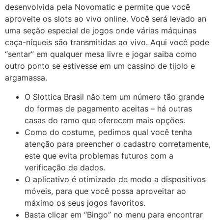
desenvolvida pela Novomatic e permite que você
aproveite os slots ao vivo online. Você será levado an
uma seção especial de jogos onde várias máquinas
caça-níqueis são transmitidas ao vivo. Aqui você pode
“sentar” em qualquer mesa livre e jogar saiba como
outro ponto se estivesse em um cassino de tijolo e
argamassa.
O Slottica Brasil não tem um número tão grande
do formas de pagamento aceitas – há outras
casas do ramo que oferecem mais opções.
Como do costume, pedimos qual você tenha
atenção para preencher o cadastro corretamente,
este que evita problemas futuros com a
verificação de dados.
O aplicativo é otimizado de modo a dispositivos
móveis, para que você possa aproveitar ao
máximo os seus jogos favoritos.
Basta clicar em “Bingo” no menu para encontrar