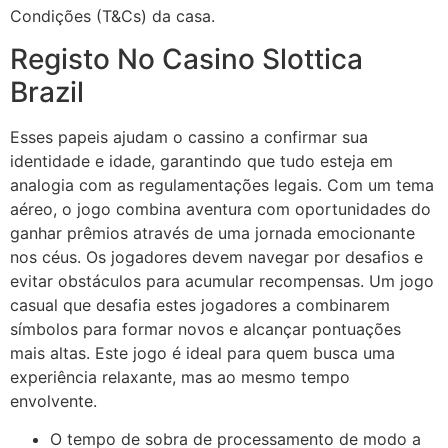
Condições (T&Cs) da casa.
Registo No Casino Slottica
Brazil
Esses papeis ajudam o cassino a confirmar sua
identidade e idade, garantindo que tudo esteja em
analogia com as regulamentações legais. Com um tema
aéreo, o jogo combina aventura com oportunidades do
ganhar prêmios através de uma jornada emocionante
nos céus. Os jogadores devem navegar por desafios e
evitar obstáculos para acumular recompensas. Um jogo
casual que desafia estes jogadores a combinarem
símbolos para formar novos e alcançar pontuações
mais altas. Este jogo é ideal para quem busca uma
experiência relaxante, mas ao mesmo tempo
envolvente.
O tempo de sobra de processamento de modo a