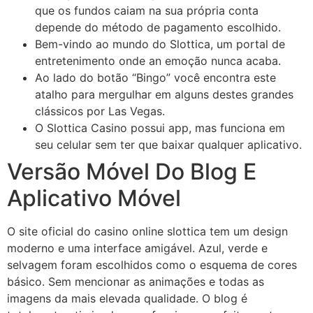
que os fundos caiam na sua própria conta
depende do método de pagamento escolhido.
Bem-vindo ao mundo do Slottica, um portal de
entretenimento onde an emoção nunca acaba.
Ao lado do botão “Bingo” você encontra este
atalho para mergulhar em alguns destes grandes
clássicos por Las Vegas.
O Slottica Casino possui app, mas funciona em
seu celular sem ter que baixar qualquer aplicativo.
Versão Móvel Do Blog E
Aplicativo Móvel
O site oficial do casino online slottica tem um design
moderno e uma interface amigável. Azul, verde e
selvagem foram escolhidos como o esquema de cores
básico. Sem mencionar as animações e todas as
imagens da mais elevada qualidade. O blog é