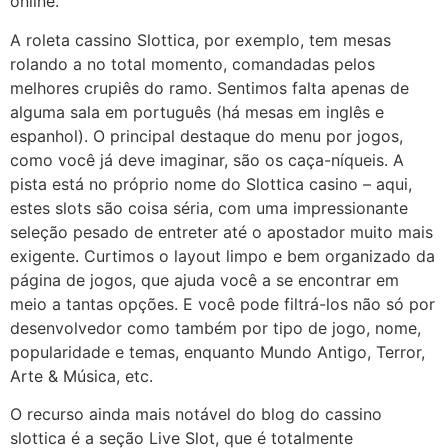
online.
A roleta cassino Slottica, por exemplo, tem mesas
rolando a no total momento, comandadas pelos
melhores crupiês do ramo. Sentimos falta apenas de
alguma sala em português (há mesas em inglês e
espanhol). O principal destaque do menu por jogos,
como você já deve imaginar, são os caça-níqueis. A
pista está no próprio nome do Slottica casino – aqui,
estes slots são coisa séria, com uma impressionante
seleção pesado de entreter até o apostador muito mais
exigente. Curtimos o layout limpo e bem organizado da
página de jogos, que ajuda você a se encontrar em
meio a tantas opções. E você pode filtrá-los não só por
desenvolvedor como também por tipo de jogo, nome,
popularidade e temas, enquanto Mundo Antigo, Terror,
Arte & Música, etc.
O recurso ainda mais notável do blog do cassino
slottica é a seção Live Slot, que é totalmente