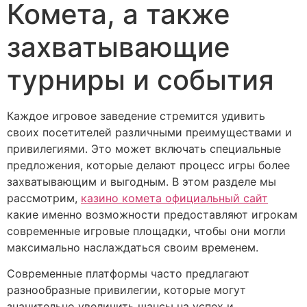
Комета, а также
захватывающие
турниры и события
Каждое игровое заведение стремится удивить
своих посетителей различными преимуществами и
привилегиями. Это может включать специальные
предложения, которые делают процесс игры более
захватывающим и выгодным. В этом разделе мы
рассмотрим,
казино комета официальный сайт
какие именно возможности предоставляют игрокам
современные игровые площадки, чтобы они могли
максимально наслаждаться своим временем.
Современные платформы часто предлагают
разнообразные привилегии, которые могут
значительно увеличить шансы на успех и