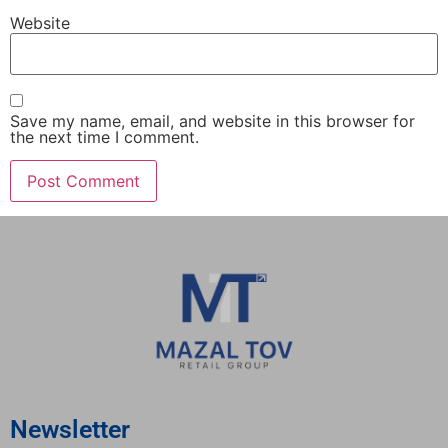
Website
Save my name, email, and website in this browser for
the next time I comment.
Newsletter