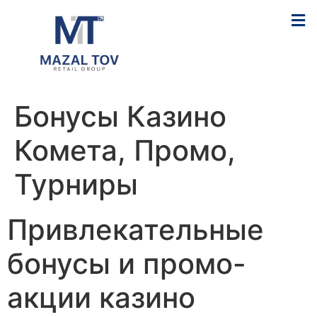
Бонусы Казино
Комета, Промо,
Турниры
Привлекательные
бонусы и промо-
акции казино