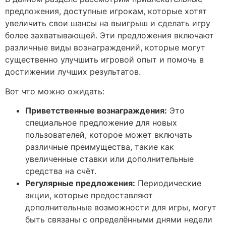
предложения, доступные игрокам, которые хотят
увеличить свои шансы на выигрыш и сделать игру
более захватывающей. Эти предложения включают
различные виды вознаграждений, которые могут
существенно улучшить игровой опыт и помочь в
достижении лучших результатов.
Вот что можно ожидать:
Приветственные вознаграждения:
Это
специальное предложение для новых
пользователей, которое может включать
различные преимущества, такие как
увеличенные ставки или дополнительные
средства на счёт.
Регулярные предложения:
Периодические
акции, которые предоставляют
дополнительные возможности для игры, могут
быть связаны с определёнными днями недели