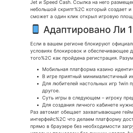
Jet и Speed Cash. Ссылка на него размещ
небольшой скрипт%2C который создает и р
сможет а один клик открыл игровую площа
Адаптировано Ли 
Если в вашем регионе блокируют официал
условиях блокировок и обеспечивающее д
того%2C как пройдена регистрация. Разу
Мобильная платформа казино иденти
В игре приятный минималистичный ин
Для любителей настольных игр 1win
другое.
Суть игры в следующем – игроку пред
Для создания личного кабинете нужн
Раз автомат обещает захватывающие гейм
интерфейс%2C что делаем платформу дост
прямо в браузере без необходимости загр