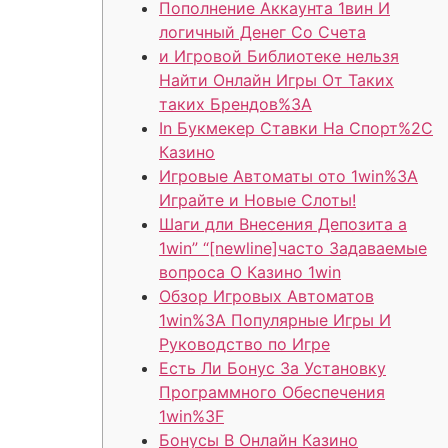
Пополнение Аккаунта 1вин И
логичный Денег Со Счета
и Игровой Библиотеке нельзя
Найти Онлайн Игры От Таких
таких Брендов%3A
In Букмекер Ставки На Спорт%2C
Казино
Игровые Автоматы ото 1win%3A
Играйте и Новые Слоты!
Шаги дли Внесения Депозита а
1win” “[newline]часто Задаваемые
вопроса О Казино 1win
Обзор Игровых Автоматов
1win%3A Популярные Игры И
Руководство по Игре
Есть Ли Бонус За Установку
Программного Обеспечения
1win%3F
Бонусы В Онлайн Казино