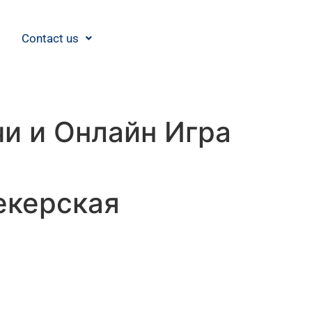
Contact us
и и Онлайн Игра
екерская