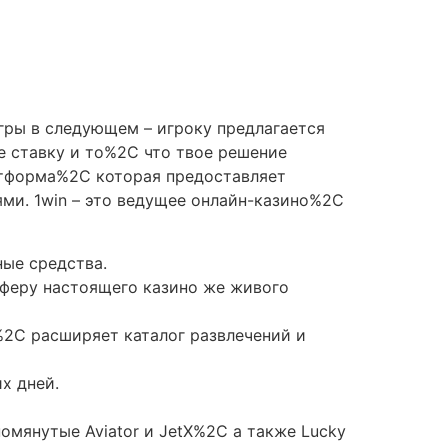
гры в следующем – игроку предлагается
е ставку и то%2C что твое решение
латформа%2C которая предоставляет
и. 1win – это ведущее онлайн-казино%2C
ые средства.
феру настоящего казино же живого
%2C расширяет каталог развлечений и
х дней.
помянутые Aviator и JetX%2C а также Lucky