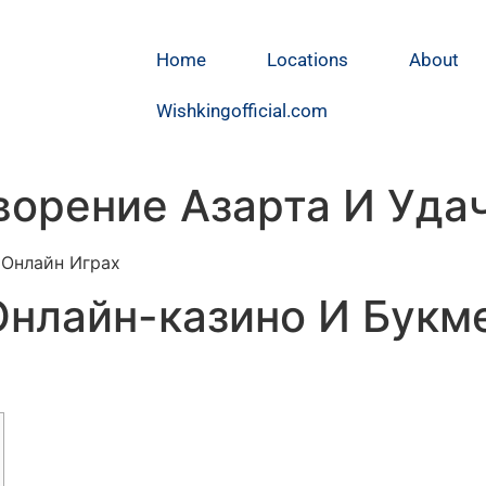
Home
Locations
About
Wishkingofficial.com
орение Азарта И Удач
 Онлайн Играх
нлайн-казино И Букм