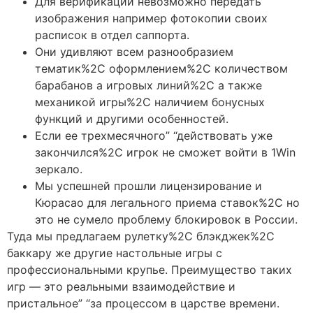
Для верификации невозможно передать
изображения например фотокопии своих
расписок в отдел саппорта.
Они удивляют всем разнообразием
тематик%2C оформлением%2C количеством
барабанов а игровых линий%2C а также
механикой игры%2C наличием бонусных
функций и другими особенностей.
Если ее трехмесячного” “действовать уже
закончился%2C игрок не сможет войти в 1Win
зеркало.
Мы успешней прошли лицензирование и
Кюрасао для легального приема ставок%2C но
это не сумело проблему блокировок в России.
Туда мы предлагаем рулетку%2C блэкджек%2C
баккару же другие настольные игры с
профессиональными крупье. Преимущество таких
игр — это реальными взаимодействие и
пристальное” “за процессом в царстве времени.