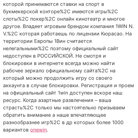
которой принимаются ставки на спорт в
букмекерской конторе%2C имеются игры%2C
слоты%2C покер%2C онлайн кинотеатр и многое
другое. Владеет игровым брендом компания 1WIN N.
V.%2C которая работаешь по лицензии Кюрасао. На
территории Европы 1Вин считается
нелегальными%2C поэтому официальный сайт
недоступен в РОССИЙСКОЙ. Не смотря и
блокировки в интернете всегда можно найти
рабочее зеркало официальному сайта%2C на
который можно продолжить игру со своего
аккаунта в случае блокировки. Регистрация и проем
на официальный сайт 1win доступен вскоре наш
ресурс. Когда азартные развлечения – ваша
страсть%2C только мы настоятельно призываем
обратить внимание а наше впечатляющее
разнообразнее игр%2C в др которых более 1000
вариантов
onewin
.