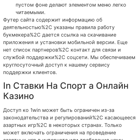
пустом фоне делают элементом меню легко
читаемыми.
Футер сайта содержит информацию об
деятельностью%2C указаны правила работу
букмекера%2C дается ссылка на скачивание
приложения и установки мобильной версии. Еще
нет список партнеров%2C контакт для связи и
службой поддержки%2C соцсети. Мы обеспечиваем
круглосуточный доступ к нашему сервису
поддержки клиентов.
In Ставки На Спорт а Онлайн
Казино
Доступ ко 1win может быть ограничен из-за
законодательства и регулирований%2C касающееся
азартных игр%2C в некоторых странах. Только
может включать ограничения на проведение
азартных игр в интернете или требования нему