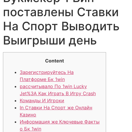
поставлены Ставки
На Спорт Выводить
Выигрыши день
Content
Зарегистрируйтесь На
Платформе Бк 1win
рассчитывало По 1win Lucky
Jet%3A Как Играть В Игру Crash
Команды И Игроки
In Ставки На Спорт же Онлайн
Казино
Информация же Ключевые Факты
о Бк 1win