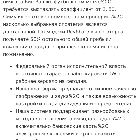
ничью а Вин Ван же футбольном матче%2C
требуется выставлять коэффициент от 3. 50.
Симулятор ставок поможет вам проверить%2C
насколько выбранная стратегия является
достаточной. По модели RevShare вы со старта
получаете 50% остального общей прибыли
компании с каждого привлечено вами игрока
пожизненно.
Федеральный орган исполнительной власть
постоянно старается заблокировать 1Win
рабочее зеркало на сегодня.
Наша платформа предлагает отличное качество
изображения и звука%2C и также возможность
настройки под индивидуальные предпочтения.
Наша система поддерживает разнообразных
методов пополнения а вывода средств%2C
включительно банковские карты%2C
электронные кошельки и криптовалюты.