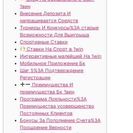
1вин
Внесение Депозита И
напрашивается Средств
Турниры И Конкурсы%3A старые
Возможности Для Выигрыша
Спортивные Ставки
Ставки На Спорт в 1win
Интерактивные малейшей На 1win
Мобильное Приложение Бк
Шаг 5%3A Подтверждение
Регистрации
Преимущества И
преимущества Бк 1вин
Программа Лояльности%3A
Преимущества усовершенство
Постоянных Клиентов
Бонусы За Пополнение Счета%3A
Поощрение Верности