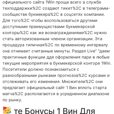
официального сайта 1Win проще всего а службе
техподдержки%2C создают тикет%2C в телеграмм-
сообществе букмекера%2C в соцсетях компании.
Для того%2C чтобы воспользоваться другими
доступными преимуществами букмекерской
конторы%2C как же вознаграждениями%2C нужно
стать авторизованным членом организации. Эта
процедура типичная%2C по временному интервалу
она отнимает считанные минуты. Раздел Live” “даем
практичные функции ддя оформления пари в любые
текущие мероприятия в букмекерской конторе 1Win.
Посетители должно познакомиться с
разнообразными рынками прогнозов%2C курсами и
отслеживать его изменения. Множители%2C они
предлагает официальный сайт 1 Вин вплоть старта
матча%2C располагаются в усредненном диапазоне
по рынку.
те Бонусы 1 Вин Для