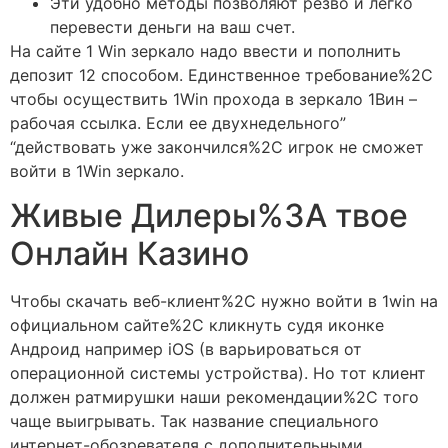
Эти удобно методы позволяют резво и легко
перевести деньги на ваш счет.
На сайте 1 Win зеркало надо ввести и пополнить
депозит 12 способом. Единственное требование%2C
чтобы осуществить 1Win прохода в зеркало 1Вин –
рабочая ссылка. Если ее двухнедельного”
“действовать уже закончился%2C игрок не сможет
войти в 1Win зеркало.
Живые Дилеры%3A твое
Онлайн Казино
Чтобы скачать веб-клиент%2C нужно войти в 1win на
официальном сайте%2C кликнуть судя иконке
Андроид например iOS (в варьироваться от
операционной системы устройства). Но тот клиент
должен ратмирушки наши рекомендации%2C того
чаще выигрывать. Так название специального
интернет-обозревателя с дополнительными