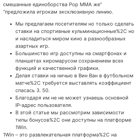
смешанные единоборства Pop MMA же”
“предложила игрокам эксклюзивную линию.
Мы предлагаем посетителям но только сделать
ставки на спортивные кульминационные%2C но
и насладиться миром кино а разнообразных
азартных игр.
Большинство игр доступны на смартфонах и
планшетах киромарусом сохранением всех
функций и качественной графики.
Делая ставки на ничью в Вин Ван в футбольном
матче%2C требуется выставлять коэффициент
спасась 3. 50.
Благодаря им не не может узнаешь основной
IP-адрес пользователя.
В этой статье мы рассмотрим зависимости
типы бонусов%2C они доступны на платформе
1Win.
1Win – это развлекательная платформа%2C на