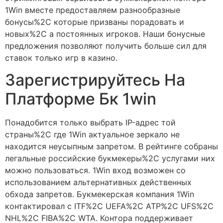
1Win вместе предоставляем разнообразные
бонусы%2C которые призваны порадовать и
новых%2C а постоянных игроков. Наши бонусные
предложения позволяют получить больше сил для
ставок только игр в казино.
Зарегистрируйтесь На
Платформе Бк 1win
Понадобится только выбрать IP-адрес той
страны%2C где 1Win актуальное зеркало не
находится неусыпным запретом. В рейтинге собраны
легальные российские букмекеры%2C услугами них
можно пользоваться. 1Win вход возможен со
использованием альтернативных действенных
обхода запретов. Букмекерская компания 1Win
контактировал с ITF%2C UEFA%2C ATP%2C UFS%2C
NHL%2C FIBA%2C WTA. Контора поддерживает