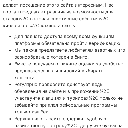
делает посещение этого сайта интересным. Нас
портал предлагает различные возможности для
ставок%2C включая спортивные события%2C
киберспорт%2C казино а слоты.
Для полного доступа всему всем функциям
платформы обязательно пройти верификацию.
Мы также предлагаете любителям азартных игр
разнообразные лотереи а бинго.
Вместе получаем отличные оценки за удобство
предназначенных и широкий выбирать
контента.
Регулярно проверяйте действует ведь
обновления на сайте и в приложении%2C
участвуйте в акциях и турнирах%2C только не
забывайте приплел реферальные программы
только кэшбек.
Верхняя часть сайта содержит удобную
навигационную строку%2C где русые буквы на