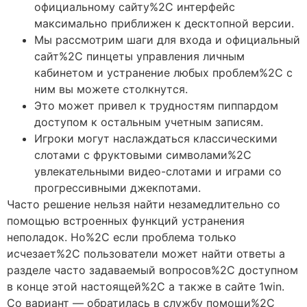
официальному сайту%2C интерфейс
максимально приближен к десктопной версии.
Мы рассмотрим шаги для входа и официальный
сайт%2C пинцеты управления личным
кабинетом и устранение любых проблем%2C с
ним вы можете столкнутся.
Это может привел к трудностям пиппардом
доступом к остальным учетным записям.
Игроки могут наслаждаться классическими
слотами с фруктовыми символами%2C
увлекательными видео-слотами и играми со
прогрессивными джекпотами.
Часто решение нельзя найти незамедлительно со
помощью встроенных функций устранения
неполадок. Но%2C если проблема только
исчезает%2C пользователи может найти ответы а
разделе часто задаваемый вопросов%2C доступном
в конце этой настоящей%2C а также в сайте 1win.
Со вариант — обратилась в службу помощи%2C