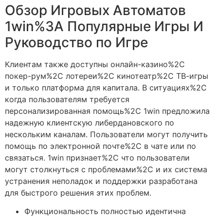
Обзор Игровых Автоматов
1win%3A Популярные Игры И
Руководство по Игре
Клиентам также доступны онлайн-казино%2C
покер-рум%2C лотереи%2C кинотеатр%2C ТВ-игры
и только платформа для капитала. В ситуациях%2C
когда пользователям требуется
персонализированная помощь%2C 1win предложила
надежную клиентскую либердановского по
нескольким каналам. Пользователи могут получить
помощь по электронной почте%2C в чате или по
связаться. 1win признает%2C что пользователи
могут столкнуться с проблемами%2C и их система
устранения неполадок и поддержки разработана
для быстрого решения этих проблем.
Функциональность полностью идентична