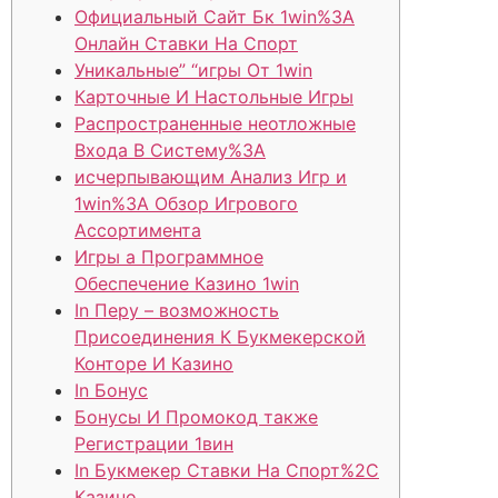
Официальный Сайт Бк 1win%3A
Онлайн Ставки На Спорт
Уникальные” “игры От 1win
Карточные И Настольные Игры
Распространенные неотложные
Входа В Систему%3A
исчерпывающим Анализ Игр и
1win%3A Обзор Игрового
Ассортимента
Игры а Программное
Обеспечение Казино 1win
In Перу – возможность
Присоединения К Букмекерской
Конторе И Казино
In Бонус
Бонусы И Промокод также
Регистрации 1вин
In Букмекер Ставки На Спорт%2C
Казино