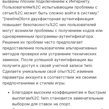
вызваны плохим подключением к Интернету.
Пользователям%2C испытывающим проблемы с
сетью%2C может быть сложно войти в систему.”
“[newline]Хотя двухфакторная аутентификация
повышает безопасность%2C них пользователей
могут возникли проблемы с получением кодов или
одновременным программы-аутентификатора.
Решение их проблем часто предполагает
предоставление пользователям альтернативных
методов проверки или устранение технических
заминок. После успешной аутентификации вы
получите доступ к своей учетной записи 1win.
Сделаете уникальным свой опыт%2C изменив
параметры аккаунта в соответствии же своими
предпочтениями и стилем игры.
Благодаря высоким коэффициентам и быстрым
выплатам%2C 1win становится замечательным
выбором для ставок на спорт.