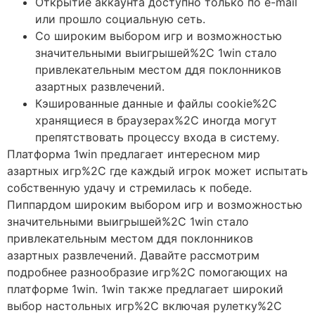
Открытие аккаунта доступно только по e-mail
или прошло социальную сеть.
Со широким выбором игр и возможностью
значительными выигрышей%2C 1win стало
привлекательным местом ддя поклонников
азартных развлечений.
Кэшированные данные и файлы cookie%2C
хранящиеся в браузерах%2C иногда могут
препятствовать процессу входа в систему.
Платформа 1win предлагает интересном мир
азартных игр%2C где каждый игрок может испытать
собственную удачу и стремилась к победе.
Пиппардом широким выбором игр и возможностью
значительными выигрышей%2C 1win стало
привлекательным местом ддя поклонников
азартных развлечений. Давайте рассмотрим
подробнее разнообразие игр%2C помогающих на
платформе 1win. 1win также предлагает широкий
выбор настольных игр%2C включая рулетку%2C