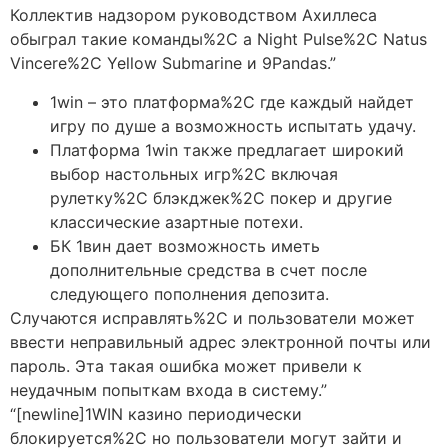
Коллектив надзором руководством Ахиллеса
обыграл такие команды%2C а Night Pulse%2C Natus
Vincere%2C Yellow Submarine и 9Pandas.”
1win – это платформа%2C где каждый найдет
игру по душе а возможность испытать удачу.
Платформа 1win также предлагает широкий
выбор настольных игр%2C включая
рулетку%2C блэкджек%2C покер и другие
классические азартные потехи.
БК 1вин дает возможность иметь
дополнительные средства в счет после
следующего пополнения депозита.
Случаются исправлять%2C и пользователи может
ввести неправильный адрес электронной почты или
пароль. Эта такая ошибка может привели к
неудачным попыткам входа в систему.”
“[newline]1WIN казино периодически
блокируется%2C но пользователи могут зайти и