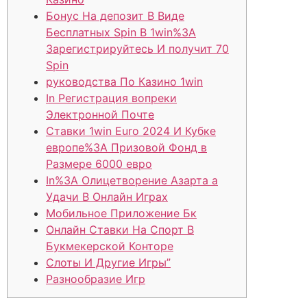
Бонус На депозит В Виде
Бесплатных Spin В 1win%3A
Зарегистрируйтесь И получит 70
Spin
руководства По Казино 1win
In Регистрация вопреки
Электронной Почте
Ставки 1win Euro 2024 И Кубке
европе%3A Призовой Фонд в
Размере 6000 евро
In%3A Олицетворение Азарта а
Удачи В Онлайн Играх
Мобильное Приложение Бк
Онлайн Ставки На Спорт В
Букмекерской Конторе
Слоты И Другие Игры”
Разнообразие Игр