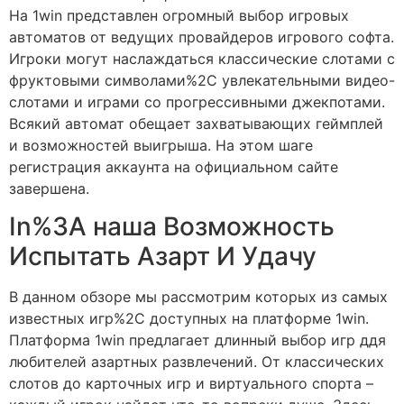
На 1win представлен огромный выбор игровых
автоматов от ведущих провайдеров игрового софта.
Игроки могут наслаждаться классические слотами с
фруктовыми символами%2C увлекательными видео-
слотами и играми со прогрессивными джекпотами.
Всякий автомат обещает захватывающих геймплей
и возможностей выигрыша. На этом шаге
регистрация аккаунта на официальном сайте
завершена.
In%3A наша Возможность
Испытать Азарт И Удачу
В данном обзоре мы рассмотрим которых из самых
известных игр%2C доступных на платформе 1win.
Платформа 1win предлагает длинный выбор игр ддя
любителей азартных развлечений. От классических
слотов до карточных игр и виртуального спорта –