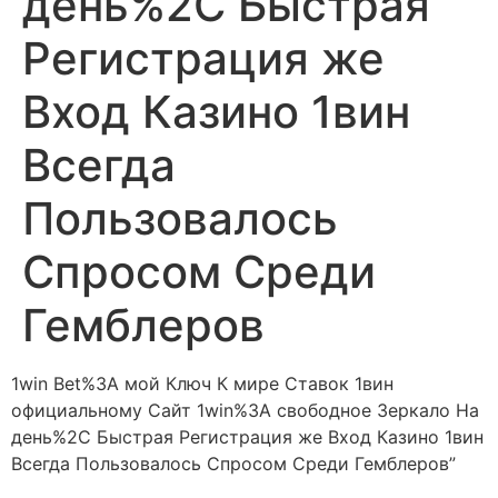
день%2C Быстрая
Регистрация же
Вход Казино 1вин
Всегда
Пользовалось
Спросом Среди
Гемблеров
1win Bet%3A мой Ключ К мире Ставок 1вин
официальному Сайт 1win%3A свободное Зеркало На
день%2C Быстрая Регистрация же Вход Казино 1вин
Всегда Пользовалось Спросом Среди Гемблеров”