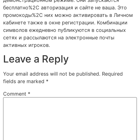
бесплатно%2C авторизация и сайте не ваша. Это
промокоды%2C них можно активировать в Личном
кабинете также в окне регистрации. Комбинации
символов ежедневно публикуются в социальных
сетях и рассылаются на электронные почты
активных игроков.
Leave a Reply
Your email address will not be published.
Required
fields are marked
*
Comment
*