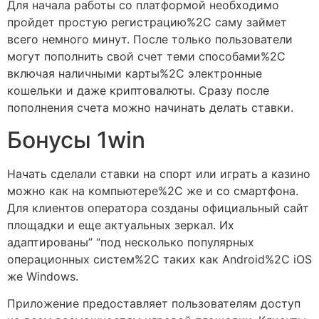
Для начала работы со платформой необходимо
пройдет простую регистрацию%2C саму займет
всего немного минут. После только пользователи
могут пополнить свой счет теми способами%2C
включая наличными карты%2C электронные
кошельки и даже криптовалюты. Сразу после
пополнения счета можно начинать делать ставки.
Бонусы 1win
Начать сделали ставки на спорт или играть а казино
можно как на компьютере%2C же и со смартфона.
Для клиентов оператора созданы официальный сайт
площадки и еще актуальных зеркал. Их
адаптированы” “под несколько популярных
операционных систем%2C таких как Android%2C iOS
же Windows.
Приложение предоставляет пользователям доступ