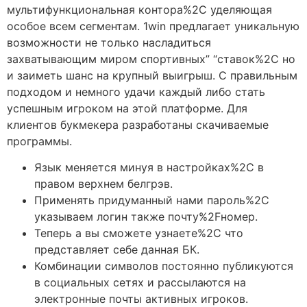
мультифункциональная контора%2C уделяющая
особое всем сегментам. 1win предлагает уникальную
возможности не только насладиться
захватывающим миром спортивных” “ставок%2C но
и заиметь шанс на крупный выигрыш. С правильным
подходом и немного удачи каждый либо стать
успешным игроком на этой платформе. Для
клиентов букмекера разработаны скачиваемые
программы.
Язык меняется минуя в настройках%2C в
правом верхнем белгрэв.
Применять придуманный нами пароль%2C
указываем логин также почту%2Fномер.
Теперь а вы сможете узнаете%2C что
представляет себе данная БК.
Комбинации символов постоянно публикуются
в социальных сетях и рассылаются на
электронные почты активных игроков.