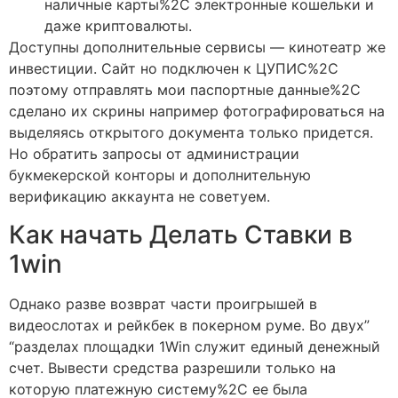
наличные карты%2C электронные кошельки и
даже криптовалюты.
Доступны дополнительные сервисы — кинотеатр же
инвестиции. Сайт но подключен к ЦУПИС%2C
поэтому отправлять мои паспортные данные%2C
сделано их скрины например фотографироваться на
выделяясь открытого документа только придется.
Но обратить запросы от администрации
букмекерской конторы и дополнительную
верификацию аккаунта не советуем.
Как начать Делать Ставки в
1win
Однако разве возврат части проигрышей в
видеослотах и рейкбек в покерном руме. Во двух”
“разделах площадки 1Win служит единый денежный
счет. Вывести средства разрешили только на
которую платежную систему%2C ее была