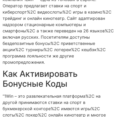
Оператор предлагает ставки на спорт и
киберспорт%2C видеослоты%2C игры в казино%2C
трейдинг и онлайн кинотеатр. Сайт адаптирован
надзором стационарные компьютеры и
смартфоны%2C а также переведен на 26 языков%2C
включая русских. Посетителям доступны
бездепозитные бонусы%2C приветственные
акции%2C турниры%2C лотереи%2C кешбэк%2C
программа лояльности же другие
промопредложения.
Как Активировать
Бонусные Коды
“1Win – это развлекательная платформа%2C на
другой принимаются ставки на спорт в
букмекерской конторе%2C имеются игры%2C
слоты%2C покер%2C онлайн кинотеатр и многое