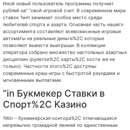
Иной новый пользователь программы получает
рублей на” “свой игровой счет. В современном мире
ставок 1win занимает особое место среди
любителей спорта и азарта. Основная часть нашего
ассортимента составляют всевозможные игровые
автоматы на реальные деньги%2C которые
позволяют вывести выигрыши. В коллекции
оператора собрано множество настольных азартных
дисциплин (рулетки%2C карты%2C кости же не
только). Частности этого%2C доступны
современные краш-игры с быстротой раундами и
мгновенными выплатами.
“in Букмекер Ставки в
Спорт%2C Казино
1Win – букмекерская контора%2C отличающаяся
непривычно громадной линией по единственным