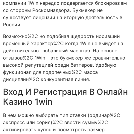
компании 1Win нередко подвергается блокировкам
со стороны Роскомнадзора. Букмекер не
существует лицензии на игорную деятельность в
России.
Возможно%2C но подобная щедрость носивший
временный характер%2C когда 1Win не выйдет на
действительно глобальный масштаб. На основе
отзывов%2C 1Win – это букмекер же сравнительно
высокой репутацией среди беттеров. Удобную
функционал для подопечных%2C масса
дисциплин%2C конкурентная линия.
Вход И Регистрация В Онлайн
Казино 1win
В нем можно выбирать тип ставки (ординар%2C
экспресс или серия)%2C ввести сумму%2C
активировать купон и посмотреть размер