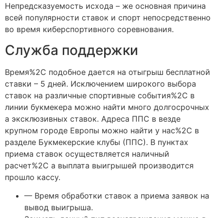
Непредсказуемость исхода – же основная причина
всей популярности ставок и спорт непосредственно
во время киберспортивного соревнования.
Служба поддержки
Время%2C подобное дается на отыгрыш бесплатной
ставки – 5 дней. Исключением широкого выбора
ставок на различные спортивные события%2C в
линии букмекера можно найти много долгосрочных
а эксклюзивных ставок. Адреса ППС в везде
крупном городе Европы можно найти у нас%2C в
разделе Букмекерские клубы (ППС). В пунктах
приема ставок осуществляется наличный
расчет%2C а выплата выигрышей производится
прошло кассу.
— Время обработки ставок а приема заявок на
вывод выигрыша.