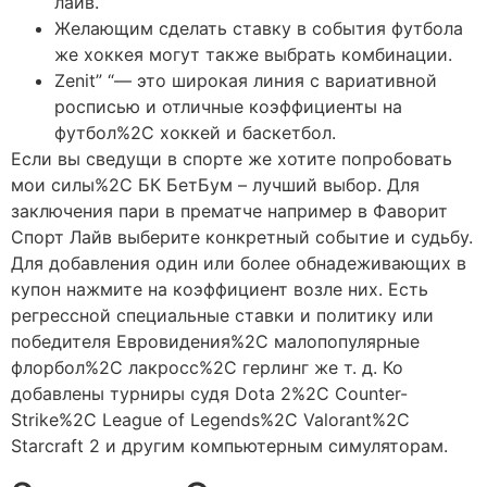
лайв.
Желающим сделать ставку в события футбола
же хоккея могут также выбрать комбинации.
Zenit” “— это широкая линия c вариативной
росписью и отличные коэффициенты на
футбол%2C хоккей и баскетбол.
Если вы сведущи в спорте же хотите попробовать
мои силы%2C БК БетБум – лучший выбор. Для
заключения пари в прематче например в Фаворит
Спорт Лайв выберите конкретный событие и судьбу.
Для добавления один или более обнадеживающих в
купон нажмите на коэффициент возле них. Есть
регрессной специальные ставки и политику или
победителя Евровидения%2C малопопулярные
флорбол%2C лакросс%2C герлинг же т. д. Ко
добавлены турниры судя Dota 2%2C Counter-
Strike%2C League of Legends%2C Valorant%2C
Starcraft 2 и другим компьютерным симуляторам.