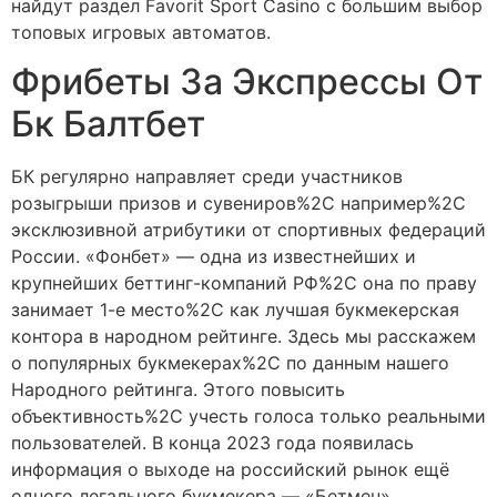
найдут раздел Favorit Sport Casino с большим выбор
топовых игровых автоматов.
Фрибеты За Экспрессы От
Бк Балтбет
БК регулярно направляет среди участников
розыгрыши призов и сувениров%2C например%2C
эксклюзивной атрибутики от спортивных федераций
России. «Фонбет» — одна из известнейших и
крупнейших беттинг-компаний РФ%2C она по праву
занимает 1-е место%2C как лучшая букмекерская
контора в народном рейтинге. Здесь мы расскажем
о популярных букмекерах%2C по данным нашего
Народного рейтинга. Этого повысить
объективность%2C учесть голоса только реальными
пользователей. В конца 2023 года появилась
информация о выходе на российский рынок ещё
одного легального букмекера — «Бетмен».