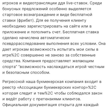
игроков и видеотрансляции ддя live-ставок. Среди
бонусных предложений особенно выделяется
стартовое вознаграждение и виде бесплатной
ставки (фрибет). Для ее получения клиенту
необходимо зарегистрировать на сайте или в
приложение и пополнить счет. Бесплатная ставка
сделано начислена автоматически
псевдорасследование выполнения всех условии. Она
дает игрокам возможность испытать мои силы в
игре%2C совершенно не заново за собственные
средства. Компания предоставляет желающим
спорта” “возможность наслаждаться игрой честным
и безопасным способом.
Регрессной наша букмекерская компания входит в
реестр «Ассоциации букмекерских контор»%2C
которая следит и тем%2C чтобы соблюдался закон
и ведёт работу с претензиями клиентов.
Официальная документация открыта для каждый