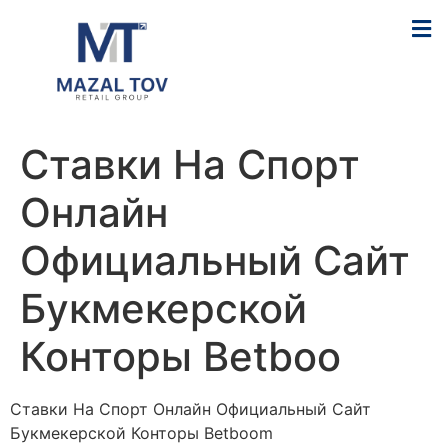
Ставки На Спорт
Онлайн
Официальный Сайт
Букмекерской
Конторы Betboo
Ставки На Спорт Онлайн Официальный Сайт
Букмекерской Конторы Betboom