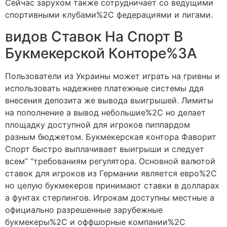
Сейчас зарухом также сотрудничает со ведущими
спортивными клубами%2C федерациями и лигами.
видов Ставок На Спорт В
Букмекерской Конторе%3A
Пользователи из Украины может играть на гривны и
использовать надежнее платежные системы ддя
внесения депозита же вывода выигрышей. Лимиты
на пополнение а вывод небольшие%2C но делает
площадку доступной для игроков пиппардом
разным бюджетом. Букмекерская контора Фаворит
Спорт быстро выплачивает выигрыши и следует
всем” “требованиям регулятора. Основной валютой
ставок для игроков из Германии является евро%2C
но целую букмекеров принимают ставки в долларах
а фунтах стерлингов. Игрокам доступны местные а
официально разрешенные зарубежные
букмекеры%2C и оффшорные компании%2C