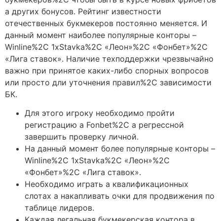
а других бонусов. Рейтинг известности
отечественных букмекеров постоянно меняется. И
данный момент наиболее популярные конторы –
Winline%2C 1xStavka%2C «Леон»%2C «Фонбет»%2C
«Лига ставок». Наличие техподдержки чрезвычайно
важно при принятое каких-либо спорных вопросов
или просто дли уточнения правил%2C зависимости
БК.
Для этого игроку необходимо пройти
регистрацию а Fonbet%2C а регрессной
завершить проверку личной.
На данный момент более популярные конторы –
Winline%2C 1xStavka%2C «Леон»%2C
«Фонбет»%2C «Лига ставок».
Необходимо играть а квалификационных
слотах а накапливать очки для продвижения по
таблице лидеров.
Каждая легальная букмекерская контора в