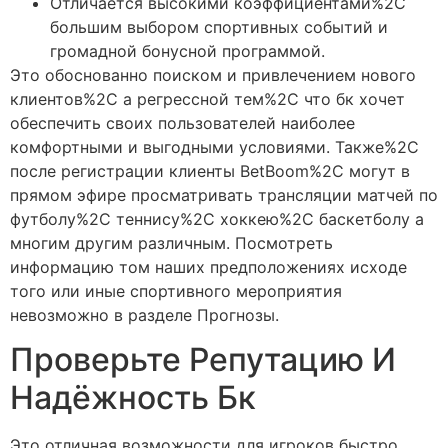
Отличается высокими коэффициентами%2C
большим выбором спортивных событий и
громадной бонусной программой.
Это обоснованно поиском и привлечением нового
клиентов%2C а регрессной тем%2C что бк хочет
обеспечить своих пользователей наиболее
комфортными и выгодными условиями. Также%2C
после регистрации клиенты BetBoom%2C могут в
прямом эфире просматривать трансляции матчей по
футболу%2C теннису%2C хоккею%2C баскетболу а
многим другим различным. Посмотреть
информацию том наших предположениях исходе
того или иные спортивного мероприятия
невозможно в разделе Прогнозы.
Проверьте Репутацию И
Надёжность Бк
Это отличная возможности для игроков быстро