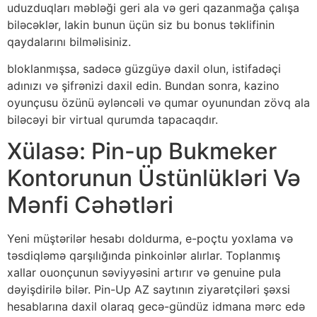
uduzduqları məbləği geri ala və geri qazanmağa çalışa
biləcəklər, lakin bunun üçün siz bu bonus təklifinin
qaydalarını bilməlisiniz.
bloklanmışsa, sadəcə güzgüyə daxil olun, istifadəçi
adınızı və şifrənizi daxil edin. Bundan sonra, kazino
oyunçusu özünü əyləncəli və qumar oyunundan zövq ala
biləcəyi bir virtual qurumda tapacaqdır.
Xülasə: Pin-up Bukmeker
Kontorunun Üstünlükləri Və
Mənfi Cəhətləri
Yeni müştərilər hesabı doldurma, e-poçtu yoxlama və
təsdiqləmə qarşılığında pinkoinlər alırlar. Toplanmış
xallar ouonçunun səviyyəsini artırır və genuine pula
dəyişdirilə bilər. Pin-Up AZ saytının ziyarətçiləri şəxsi
hesablarına daxil olaraq gecə-gündüz idmana mərc edə