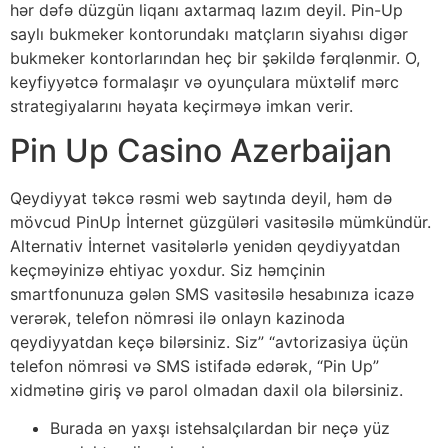
hər dəfə düzgün liqanı axtarmaq lazım deyil. Pin-Up
saylı bukmeker kontorundakı matçların siyahısı digər
bukmeker kontorlarından heç bir şəkildə fərqlənmir. O,
keyfiyyətcə formalaşır və oyunçulara müxtəlif mərc
strategiyalarını həyata keçirməyə imkan verir.
Pin Up Casino Azerbaijan
Qeydiyyat təkcə rəsmi web saytında deyil, həm də
mövcud PinUp İnternet güzgüləri vasitəsilə mümkündür.
Alternativ İnternet vasitələrlə yenidən qeydiyyatdan
keçməyinizə ehtiyac yoxdur. Siz həmçinin
smartfonunuza gələn SMS vasitəsilə hesabınıza icazə
verərək, telefon nömrəsi ilə onlayn kazinoda
qeydiyyatdan keçə bilərsiniz. Siz” “avtorizasiya üçün
telefon nömrəsi və SMS istifadə edərək, “Pin Up”
xidmətinə giriş və parol olmadan daxil ola bilərsiniz.
Burada ən yaxşı istehsalçılardan bir neçə yüz