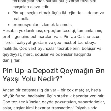
tərtibatçılarından sürətli pul çıxaran təzə slot
maşınları əlavə edir.
Pin-up, seçim etmək üçün iki rejimdə — demo və
real pulla
promosyonları izləmək lazımdır.
Hesabın yoxlanılması, e-poçtun təsdiqi, tamamlanmış
profil, genuine pul mərcləri və s. Pin Up Casino uzun
illərdir fəaliyyət göstərir və çox müsbət təcrübəyə
malikdir. Çox vaxt oyunçular təcrübələrini bölüşür və
qeydiyyat, mərc, uduşlar və ödənişlər haqqında
danışırlar.
Pin Up-a Depozit Qoymağın Ən
Yaxşı Yolu Nədir?”
Ancaq bir çatışmazlıq da var – bir çox matçlar, hətta
böyük futbol hadisələri üçün statistik bazarlar verilmir.
Çox tez-tez künclər, qayda pozuntuları, xəbərdarlıqlar,
aslar, atışlar kimi bazarlar transaction” “siyahısında