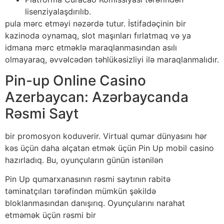
lisenziyalaşdırılıb.
pula mərc etməyi nəzərdə tutur. İstifadəçinin bir
kazinoda oynamaq, slot maşınları fırlatmaq və ya
idmana mərc etməklə maraqlanmasından asılı
olmayaraq, əvvəlcədən təhlükəsizliyi ilə maraqlanmalıdır.
Pin-up Online Casino
Azerbaycan: Azərbaycanda
Rəsmi Sayt
bir promosyon koduverir. Virtual qumar dünyasını hər
kəs üçün daha əlçatan etmək üçün Pin Up mobil casino
hazırladıq. Bu, oyunçuların günün istənilən
Pin Up qumarxanasının rəsmi saytının rabitə
təminatçıları tərəfindən mümkün şəkildə
bloklanmasından danışırıq. Oyunçularını narahat
etməmək üçün rəsmi bir