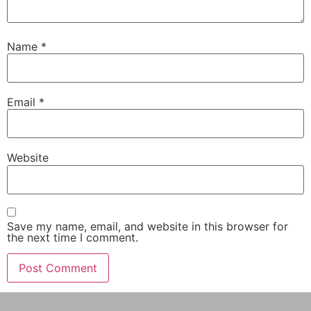
Name
*
Email
*
Website
Save my name, email, and website in this browser for
the next time I comment.