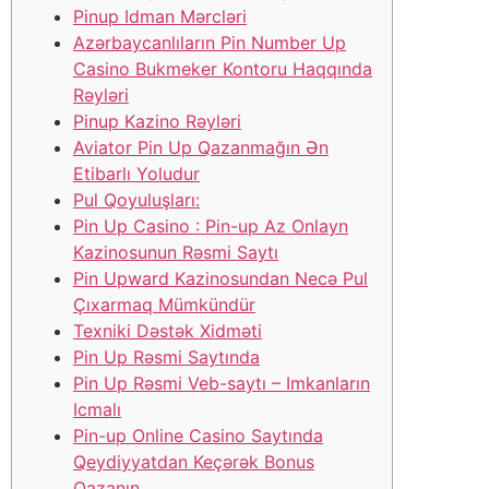
Pinup Idman Mərcləri
Azərbaycanlıların Pin Number Up
Casino Bukmeker Kontoru Haqqında
Rəyləri
Pinup Kazino Rəyləri
Aviator Pin Up Qazanmağın Ən
Etibarlı Yoludur
Pul Qoyuluşları:
Pin Up Casino : Pin-up Az Onlayn
Kazinosunun Rəsmi Saytı
Pin Upward Kazinosundan Necə Pul
Çıxarmaq Mümkündür
Texniki Dəstək Xidməti
Pin Up Rəsmi Saytında
Pin Up Rəsmi Veb-saytı – Imkanların
Icmalı
Pin-up Online Casino Saytında
Qeydiyyatdan Keçərək Bonus
Qazanın