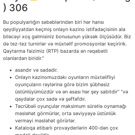
) 306
Bu populyarlığın səbəblərindən biri hər hansı
qeydiyyatdan keçmiş onlayn kazino istifadəçisinin ala
biləcəyi xoş gəlmisiniz bonusunun yüksək ölçüsüdür. Biz
də tez-tez turnirlər və müxtəlif promosyonlar keçiririk.
Qaytarma faizimiz (RTP) bazarda ən rəqabətli
olanlardan biridir.”
asandır və sadədir.
Onlayn kazinomuzdakı oyunların müxtəlifliyi
oyunçuların rəylərinə görə bizim şübhəsiz
üstünlüyümüzdür və ən əsası hər şey sabitdir” “və
qaydalar çox sadə və şəffafdır.
Təcrübəli oyunçular maksimum sürətlə oynamağı
məsləhət görmürlər, orta səviyyəyə üstünlük
verməyi məsləhət görürlər.
Kataloqa etibarlı provayderlərin 400-dən çox
modeli daxildir.