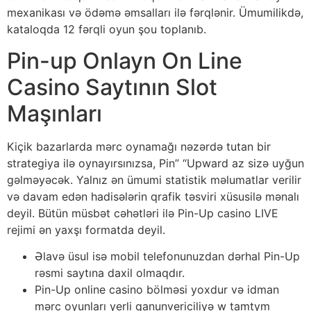
mexanikası və ödəmə əmsalları ilə fərqlənir. Ümumilikdə,
kataloqda 12 fərqli oyun şou toplanıb.
Pin-up Onlayn On Line
Casino Saytının Slot
Maşınları
Kiçik bazarlarda mərc oynamağı nəzərdə tutan bir
strategiya ilə oynayırsınızsa, Pin” “Upward az sizə uyğun
gəlməyəcək. Yalnız ən ümumi statistik məlumatlar verilir
və davam edən hadisələrin qrafik təsviri xüsusilə mənalı
deyil. Bütün müsbət cəhətləri ilə Pin-Up casino LIVE
rejimi ən yaxşı formatda deyil.
Əlavə üsul isə mobil telefonunuzdan dərhal Pin-Up
rəsmi saytına daxil olmaqdır.
Pin-Up online casino bölməsi yoxdur və idman
mərc oyunları yerli qanunvericiliyə w tamtym