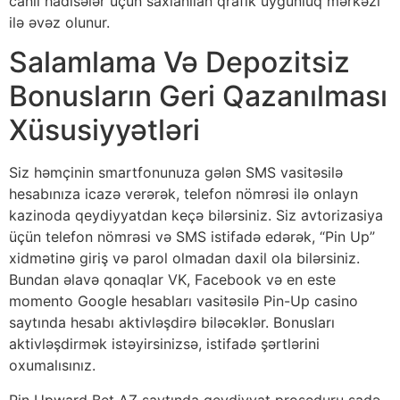
canlı hadisələr üçün saxlanılan qrafik uyğunluq mərkəzi
ilə əvəz olunur.
Salamlama Və Depozitsiz
Bonusların Geri Qazanılması
Xüsusiyyətləri
Siz həmçinin smartfonunuza gələn SMS vasitəsilə
hesabınıza icazə verərək, telefon nömrəsi ilə onlayn
kazinoda qeydiyyatdan keçə bilərsiniz. Siz avtorizasiya
üçün telefon nömrəsi və SMS istifadə edərək, “Pin Up”
xidmətinə giriş və parol olmadan daxil ola bilərsiniz.
Bundan əlavə qonaqlar VK, Facebook və en este
momento Google hesabları vasitəsilə Pin-Up casino
saytında hesabı aktivləşdirə biləcəklər. Bonusları
aktivləşdirmək istəyirsinizsə, istifadə şərtlərini
oxumalısınız.
Pin Upward Bet AZ saytında qeydiyyat proseduru sadə,