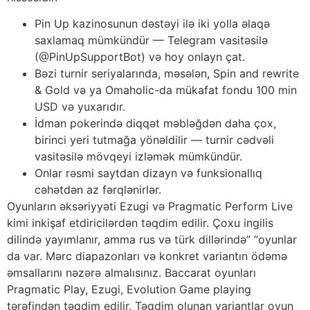
Pin Up kazinosunun dəstəyi ilə iki yolla əlaqə
saxlamaq mümkündür — Telegram vasitəsilə
(@PinUpSupportBot) və hoy onlayn çat.
Bəzi turnir seriyalarında, məsələn, Spin and rewrite
& Gold və ya Omaholic-da mükafat fondu 100 min
USD və yuxarıdır.
İdman pokerində diqqət məbləğdən daha çox,
birinci yeri tutmağa yönəldilir — turnir cədvəli
vasitəsilə mövqeyi izləmək mümkündür.
Onlar rəsmi saytdan dizayn və funksionallıq
cəhətdən az fərqlənirlər.
Oyunların əksəriyyəti Ezugi və Pragmatic Perform Live
kimi inkişaf etdiricilərdən təqdim edilir. Çoxu ingilis
dilində yayımlanır, amma rus və türk dillərində” “oyunlar
da var. Mərc diapazonları və konkret variantın ödəmə
əmsallarını nəzərə almalısınız. Baccarat oyunları
Pragmatic Play, Ezugi, Evolution Game playing
tərəfindən təqdim edilir. Təqdim olunan variantlar oyun