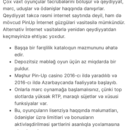
Çox vaxt oyunçular təcrübələrini bölüşür və qeydiyyat,
mərc, uduşlar və ödənişlər haqqında danışırlar.
Qeydiyyat təkcə rəsmi internet saytında deyil, həm də
mövcud PinUp İnternet güzgüləri vasitəsilə mümkündür.
Alternativ İnternet vasitələrlə yenidən qeydiyyatdan
keçməyinizə ehtiyac yoxdur.
Başqa bir fərqlilik kataloqun məzmununu əhatə
edir.
Depozitsiz məbləğ oyun üçün az miqdarda bir
puldur.
Məşhur Pin-Up casino 2016-cı ildə yaradılıb və
2016-cı ildə Azərbaycanda fəaliyyətə başlayıb.
Onlarla mərc oynamağa başlamalısınız, çünki top
slotlarda yüksək RTP, maraqlı süjetlər və xüsusi
funksiyalar var.
Bu, oyunçuların lisenziya haqqında məlumatları,
ödənişlər üzrə limitləri və bonusların
aktivləşdirilməsi şərtlərini asanlıqla yoxlamasına