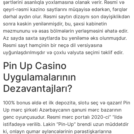
şərtlərini asanlıqla yoxlamasına olanak verir. Rəsmi və
qeyri-rəsmi kazino saytlarını müqayisə edərkən, fərqlər
dərhal aydın olur. Rəsmi saytın dizaynı son dəyişiklikdən
sonra kəskin yenilənmişdir, bu, şəxsi kabinetin
məzmununu və əsas bölmələrin yerləşməsini əhatə edir.
Az sayda saxta saytlarda bu yeniləmə əks olunmuşdur.
Rəsmi sayt həmçinin bir neçə dil versiyasına
uyğunlaşdırılmışdır və çoxlu valyuta seçimi təklif edir.
Pin Up Casino
Uygulamalarının
Dezavantajları?
100% bonus əldə et ilk depozitə, slotu seç və qazan! Pin
Up mərc şirkəti Azərbaycanın qanuni mərc bazarının
gənc oyunçusudur. Rəsmi mərc portalı 2020-ci” “ildə
istifadəyə verilib. Lakin “Pin-Up” brendi uzun müddətdir
ki, onlayn qumar əyləncələrinin pərəstişkarlarına