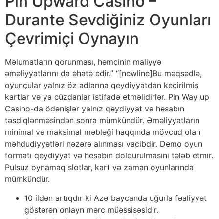
Pın Upward Casino –
Durante Sevdiğiniz Oyunları
Çevrimiçi Oynayın
Məlumatların qorunması, həmçinin maliyyə
əməliyyatlarını da əhatə edir.” “[newline]Bu məqsədlə,
oyunçular yalnız öz adlarına qeydiyyatdan keçirilmiş
kartlar və ya cüzdanlar istifadə etməlidirlər. Pin Way up
Casino-da ödənişlər yalnız qeydiyyat və hesabın
təsdiqlənməsindən sonra mümkündür. Əməliyyatların
minimal və maksimal məbləği haqqında mövcud olan
məhdudiyyətləri nəzərə alınması vacibdir. Demo oyun
formatı qeydiyyat və hesabın doldurulmasını tələb etmir.
Pulsuz oynamaq slotlar, kart və zaman oyunlarında
mümkündür.
10 ildən artıqdır ki Azərbaycanda uğurla fəaliyyət
göstərən onlayn mərc müəssisəsidir.