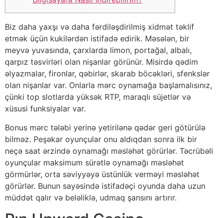
Biz daha yaxşı və daha fərdiləşdirilmiş xidmət təklif
etmək üçün kukilərdən istifadə edirik. Məsələn, bir
meyvə yuvasında, çarxlarda limon, portağal, albalı,
qarpız təsvirləri olan nişanlar görünür. Misirdə qədim
əlyazmalar, fironlar, qəbirlər, skarab böcəkləri, sfenkslər
olan nişanlar var. Onlarla mərc oynamağa başlamalısınız,
çünki top slotlarda yüksək RTP, maraqlı süjetlər və
xüsusi funksiyalar var.
Bonus mərc tələbi yerinə yetirilənə qədər geri götürülə
bilməz. Peşəkar oyunçular onu aldıqdan sonra ilk bir
neçə saat ərzində oynamağı məsləhət görürlər. Təcrübəli
oyunçular maksimum sürətlə oynamağı məsləhət
görmürlər, orta səviyyəyə üstünlük verməyi məsləhət
görürlər. Bunun sayəsində istifadəçi oyunda daha uzun
müddət qalır və beləliklə, udmaq şansını artırır.