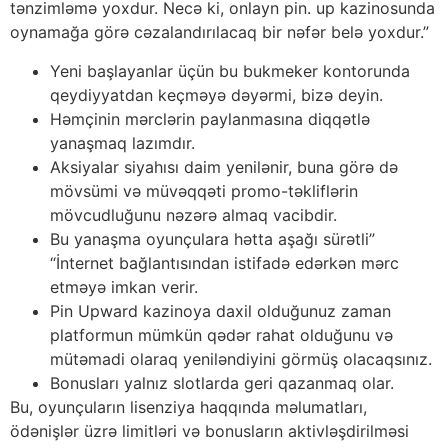
tənzimləmə yoxdur. Necə ki, onlayn pin. up kazinosunda
oynamağa görə cəzalandırılacaq bir nəfər belə yoxdur.”
Yeni başlayanlar üçün bu bukmeker kontorunda
qeydiyyatdan keçməyə dəyərmi, bizə deyin.
Həmçinin mərclərin paylanmasına diqqətlə
yanaşmaq lazımdır.
Aksiyalar siyahısı daim yenilənir, buna görə də
mövsümi və müvəqqəti promo-təkliflərin
mövcudluğunu nəzərə almaq vacibdir.
Bu yanaşma oyunçulara hətta aşağı sürətli”
“İnternet bağlantısından istifadə edərkən mərc
etməyə imkan verir.
Pin Upward kazinoya daxil olduğunuz zaman
platformun mümkün qədər rahat olduğunu və
mütəmadi olaraq yeniləndiyini görmüş olacaqsınız.
Bonusları yalnız slotlarda geri qazanmaq olar.
Bu, oyunçuların lisenziya haqqında məlumatları,
ödənişlər üzrə limitləri və bonusların aktivləşdirilməsi