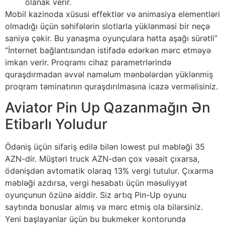
olanak verir.
Mobil kazinoda xüsusi effektlər və animasiya elementləri
olmadığı üçün səhifələrin slotlarla yüklənməsi bir neçə
saniyə çəkir. Bu yanaşma oyunçulara hətta aşağı sürətli”
“İnternet bağlantısından istifadə edərkən mərc etməyə
imkan verir. Proqramı cihaz parametrlərində
quraşdırmadan əvvəl naməlum mənbələrdən yüklənmiş
proqram təminatının quraşdırılmasına icazə verməlisiniz.
Aviator Pin Up Qazanmağın Ən
Etibarlı Yoludur
Ödəniş üçün sifariş edilə bilən lowest pul məbləği 35
AZN-dir. Müştəri truck AZN-dən çox vəsait çıxarsa,
ödənişdən avtomatik olaraq 13% vergi tutulur. Çıxarma
məbləği azdırsa, vergi hesabatı üçün məsuliyyət
oyunçunun özünə aiddir. Siz artıq Pin-Up oyunu
saytında bonuslar almış və mərc etmiş ola bilərsiniz.
Yeni başlayanlar üçün bu bukmeker kontorunda