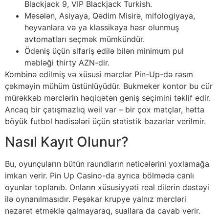
Blackjack 9, VIP Blackjack Turkish.
Məsələn, Asiyaya, Qədim Misirə, mifologiyaya,
heyvanlara və ya klassikaya həsr olunmuş
avtomatları seçmək mümkündür.
Ödəniş üçün sifariş edilə bilən minimum pul
məbləği thirty AZN-dir.
Kombinə edilmiş və xüsusi mərclər Pin-Up-də rəsm
çəkməyin mühüm üstünlüyüdür. Bukmeker kontor bu cür
mürəkkəb mərclərin həqiqətən geniş seçimini təklif edir.
Ancaq bir çatışmazlıq weil var – bir çox matçlar, hətta
böyük futbol hadisələri üçün statistik bazarlar verilmir.
Nasıl Kayıt Olunur?
Bu, oyunçuların bütün raundların nəticələrini yoxlamağa
imkan verir. Pin Up Casino-da ayrıca bölmədə canlı
oyunlar toplanıb. Onların xüsusiyyəti real dilerin dəstəyi
ilə oynanılmasıdır. Peşəkar krupye yalnız mərcləri
nəzarət etməklə qalmayaraq, suallara da cavab verir.