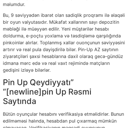
məlumdur.
Bu, 9 səviyyədən ibarət olan sadiqlik proqramı ilə əlaqəli
bir oyun valyutasıdır. Mükafat xallarının sayı depozitin
məbləği ilə müəyyən edilir. Yeni müştərilər hesabı
doldurma, e-poçtu yoxlama və təsdiqləmə qarşılığında
pinkoinlər alırlar. Toplanmış xallar ouonçunun səviyyəsini
artırır və real pula dəyişdirilə bilər. Pin-Up AZ saytının
ziyarətçiləri şəxsi hesablarına daxil olaraq gecə-gündüz
idmana mərc edə və real vaxt rejimində matçların
gedişini izləyə bilərlər.
Pin Up Qeydiyyatı”
“[newline]pin Up Rəsmi
Saytında
Bütün oyunçular hesabını verifikasiya etməlidirlər. Bunun
edilməməsi halında, hesabdan pul çıxarmaq mümkün
olmayacaq. Verifikasiyanın məqsədi oyunçunun