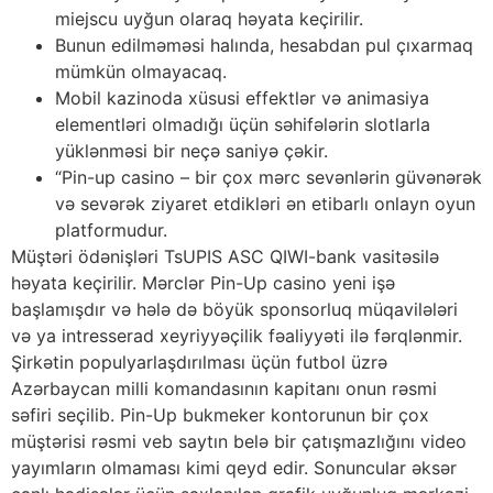
miejscu uyğun olaraq həyata keçirilir.
Bunun edilməməsi halında, hesabdan pul çıxarmaq
mümkün olmayacaq.
Mobil kazinoda xüsusi effektlər və animasiya
elementləri olmadığı üçün səhifələrin slotlarla
yüklənməsi bir neçə saniyə çəkir.
“Pin-up casino – bir çox mərc sevənlərin güvənərək
və sevərək ziyaret etdikləri ən etibarlı onlayn oyun
platformudur.
Müştəri ödənişləri TsUPIS ASC QIWI-bank vasitəsilə
həyata keçirilir. Mərclər Pin-Up casino yeni işə
başlamışdır və hələ də böyük sponsorluq müqavilələri
və ya intresserad xeyriyyəçilik fəaliyyəti ilə fərqlənmir.
Şirkətin populyarlaşdırılması üçün futbol üzrə
Azərbaycan milli komandasının kapitanı onun rəsmi
səfiri seçilib. Pin-Up bukmeker kontorunun bir çox
müştərisi rəsmi veb saytın belə bir çatışmazlığını video
yayımların olmaması kimi qeyd edir. Sonuncular əksər