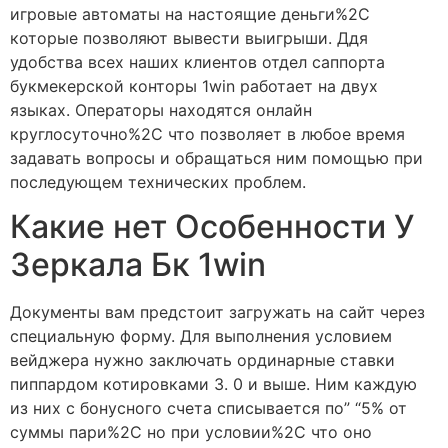
игровые автоматы на настоящие деньги%2C
которые позволяют вывести выигрыши. Ддя
удобства всех наших клиентов отдел саппорта
букмекерской конторы 1win работает на двух
языках. Операторы находятся онлайн
круглосуточно%2C что позволяет в любое время
задавать вопросы и обращаться ним помощью при
последующем технических проблем.
Какие нет Особенности У
Зеркала Бк 1win
Документы вам предстоит загружать на сайт через
специальную форму. Для выполнения условием
вейджера нужно заключать ординарные ставки
пиппардом котировками 3. 0 и выше. Ним каждую
из них с бонусного счета списывается по” “5% от
суммы пари%2C но при условии%2C что оно