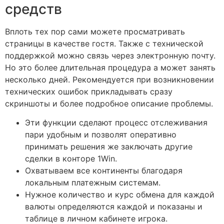
средств
Вплоть тех пор сами можете просматривать
страницы в качестве гостя. Также с технической
поддержкой можно связь через электронную почту.
Но это более длительная процедура а может занять
несколько дней. Рекомендуется при возникновении
технических ошибок прикладывать сразу
скриншоты и более подробное описание проблемы.
Эти функции сделают процесс отслеживания
пари удобным и позволят оперативно
принимать решения же заключать другие
сделки в конторе 1Win.
Охватываем все континенты благодаря
локальным платежным системам.
Нужное количество и курс обмена для каждой
валюты определяются каждой и показаны и
таблице в личном кабинете игрока.