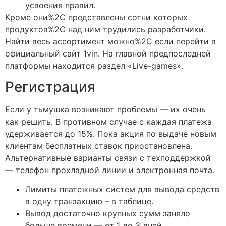
усвоения правил.
Кроме они%2C представлены сотни которых
продуктов%2C над ним трудились разработчики.
Найти весь ассортимент можно%2C если перейти в
официальный сайт 1vin. На главной предпоследней
платформы находится раздел «Live-games».
Регистрация
Если у тьмушка возникают проблемы — их очень
как решить. В противном случае с каждая платежа
удерживается до 15%. Пока акция по выдаче новым
клиентам бесплатных ставок приостановлена.
Альтернативные варианты связи с техподдержкой
― телефон прохладной линии и электронная почта.
Лимиты платежных систем для вывода средств
в одну транзакцию – в таблице.
Вывод достаточно крупных сумм заняло
больше времени ― от 1 до 3 дней.