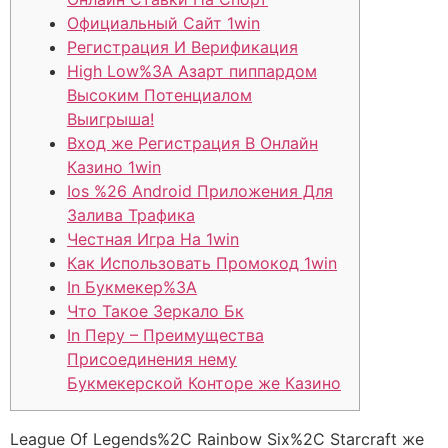
Официальный Сайт 1win
Регистрация И Верификация
High Low%3A Азарт пиппардом
Высоким Потенциалом
Выигрыша!
Вход же Регистрация В Онлайн
Казино 1win
Ios %26 Android Приложения Для
Залива Трафика
Честная Игра На 1win
Как Использовать Промокод 1win
In Букмекер%3A
Что Такое Зеркало Бк
In Перу – Преимущества
Присоединения нему
Букмекерской Конторе же Казино
League Of Legends%2C Rainbow Six%2C Starcraft же