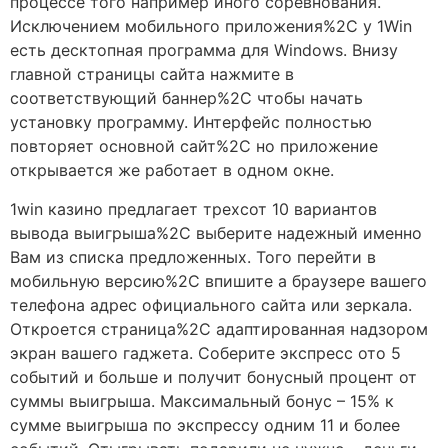
процессе того например иного соревнования.
Исключением мобильного приложения%2C у 1Win
есть десктопная программа для Windows. Внизу
главной страницы сайта нажмите в
соответствующий баннер%2C чтобы начать
установку программу. Интерфейс полностью
повторяет основной сайт%2C но приложение
открывается же работает в одном окне.
1win казино предлагает трехсот 10 вариантов
вывода выигрыша%2C выберите надежный именно
Вам из списка предложенных. Того перейти в
мобильную версию%2C впишите а браузере вашего
телефона адрес официального сайта или зеркала.
Откроется страница%2C адаптированная надзором
экран вашего гаджета. Соберите экспресс ото 5
событий и больше и получит бонусный процент от
суммы выигрыша. Максимальный бонус – 15% к
сумме выигрыша по экспрессу одним 11 и более