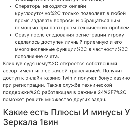
Операторы находятся онлайн
круглосуточно%2C только позволяет в любой
время задавать вопросы и обращаться ним
помощью при повторном технических проблем.
Сразу после следования регистрации игроку
сделалось доступен личный приемную и его
многочисленные функции%2C в частности%2C
пополнение счета.
Кликнув судя нему%2C откроется собственный
ассортимент игр со живой трансляцией. Получит
доступ к онлайн-казино 1win и получат бонус казино
при регистрации. Также службе технической
поддержки%2C работающая в режиме 24%2F7%2C
поможет решить множество других задач.
Какие есть Плюсы И минусы У
Зеркала 1вин