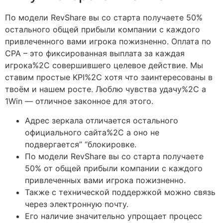
По модели RevShare вы со старта получаете 50%
остального общей прибыли компании с каждого
привлеченного вами игрока пожизненно. Оплата по
СРА – это фиксированная выплата за каждая
игрока%2C совершившего целевое действие. Мы
ставим простые KPI%2C хотя что заинтересованы в
твоём и нашем росте. Люблю чувства удачу%2C а
1Win — отличное законное для этого.
Адрес зеркала отличается остального
официального сайта%2C а оно не
подвергается” “блокировке.
По модели RevShare вы со старта получаете
50% от общей прибыли компании с каждого
привлеченных вами игрока пожизненно.
Также с технической поддержкой можно связь
через электронную почту.
Его наличие значительно упрощает процесс