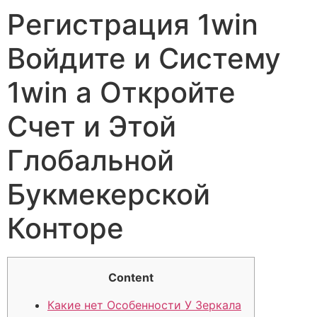
Регистрация 1win
Войдите и Систему
1win а Откройте
Счет и Этой
Глобальной
Букмекерской
Конторе
Content
Какие нет Особенности У Зеркала