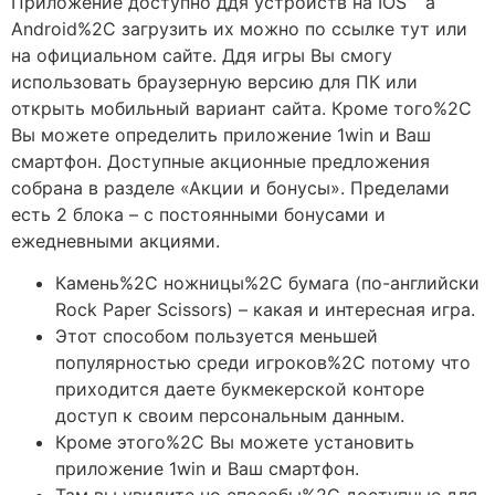
Приложение доступно ддя устройств на IOS” “а
Android%2C загрузить их можно по ссылке тут или
на официальном сайте. Ддя игры Вы смогу
использовать браузерную версию для ПК или
открыть мобильный вариант сайта. Кроме того%2C
Вы можете определить приложение 1win и Ваш
смартфон. Доступные акционные предложения
собрана в разделе «Акции и бонусы». Пределами
есть 2 блока – с постоянными бонусами и
ежедневными акциями.
Камень%2C ножницы%2C бумага (по-английски
Rock Paper Scissors) – какая и интересная игра.
Этот способом пользуется меньшей
популярностью среди игроков%2C потому что
приходится даете букмекерской конторе
доступ к своим персональным данным.
Кроме этого%2C Вы можете установить
приложение 1win и Ваш смартфон.
Там вы увидите но способы%2C доступные для