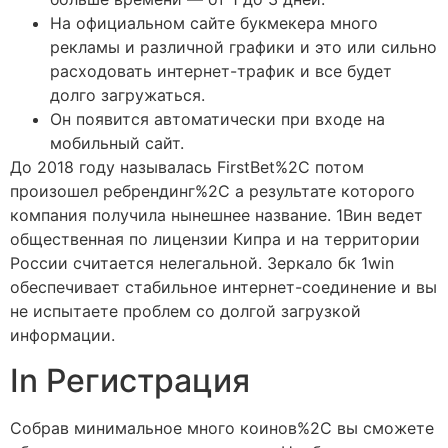
На официальном сайте букмекера много
рекламы и различной графики и это или сильно
расходовать интернет-трафик и все будет
долго загружаться.
Он появится автоматически при входе на
мобильный сайт.
До 2018 году называлась FirstBet%2C потом
произошел ребрендинг%2C а результате которого
компания получила нынешнее название. 1Вин ведет
общественная по лицензии Кипра и на территории
России считается нелегальной. Зеркало бк 1win
обеспечивает стабильное интернет-соединение и вы
не испытаете проблем со долгой загрузкой
информации.
In Регистрация
Собрав минимальное много коинов%2C вы сможете