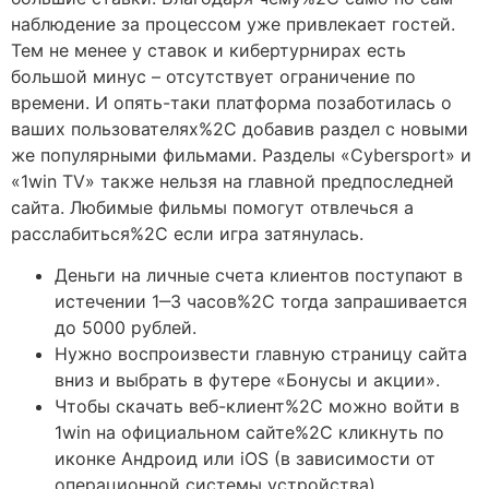
наблюдение за процессом уже привлекает гостей.
Тем не менее у ставок и кибертурнирах есть
большой минус – отсутствует ограничение по
времени. И опять-таки платформа позаботилась о
ваших пользователях%2C добавив раздел с новыми
же популярными фильмами. Разделы «Cybersport» и
«1win TV» также нельзя на главной предпоследней
сайта. Любимые фильмы помогут отвлечься а
расслабиться%2C если игра затянулась.
Деньги на личные счета клиентов поступают в
истечении 1‒3 часов%2C тогда запрашивается
до 5000 рублей.
Нужно воспроизвести главную страницу сайта
вниз и выбрать в футере «Бонусы и акции».
Чтобы скачать веб-клиент%2C можно войти в
1win на официальном сайте%2C кликнуть по
иконке Андроид или iOS (в зависимости от
операционной системы устройства).