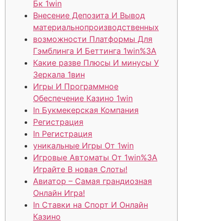
Бк 1win
Внесение Депозита И Вывод
материальнопроизводственных
возможности Платформы Для
Гэмблинга И Беттинга 1win%3A
Какие разве Плюсы И минусы У
Зеркала 1вин
Игры И Программное
Обеспечение Казино 1win
In Букмекерская Компания
Регистрация
In Регистрация
уникальные Игры От 1win
Игровые Автоматы От 1win%3A
Играйте В новая Слоты!
Авиатор – Самая грандиозная
Онлайн Игра!
In Ставки на Спорт И Онлайн
Казино