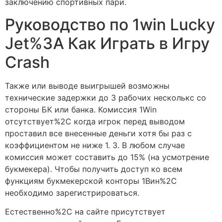
заключению спортивных пари.
Руководство по 1win Lucky
Jet%3A Как Играть в Игру
Crash
Также или выводе выигрышей возможны
технические задержки до 3 рабочих несколькс со
стороны БК или банка. Комиссия 1Win
отсутствует%2C когда игрок перед выводом
проставил все внесенные деньги хотя бы раз с
коэффициентом не ниже 1. 3. В любом случае
комиссия может составить до 15% (на усмотрение
букмекера). Чтобы получить доступ ко всем
функциям букмекерской конторы 1Вин%2C
необходимо зарегистрироваться.
Естественно%2C на сайте присутствует