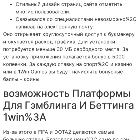
Стильный дизайн страниц сайта отметить
многие пользователи.
Связывался со специалистами невозможно%2C
написав на электронную почту.
Оно открывает круглосуточный доступ к букмекеру
и окупается расход трафика. Дли установки
потребуется меньше 30 МБ свободного места. За
установку приложения полагается бонус в 5000
копеечки. За каждую ставку на спорт%2C и казино
или в 1Win Games вы будут начислять бонусные
баллы – коины.
возможность Платформы
Для Гэмблинга И Беттинга
1win%3A
Из-за этого а FIFA и DOTA2 делаются самые
большие ставки. Благодаря чему%2C само по сам