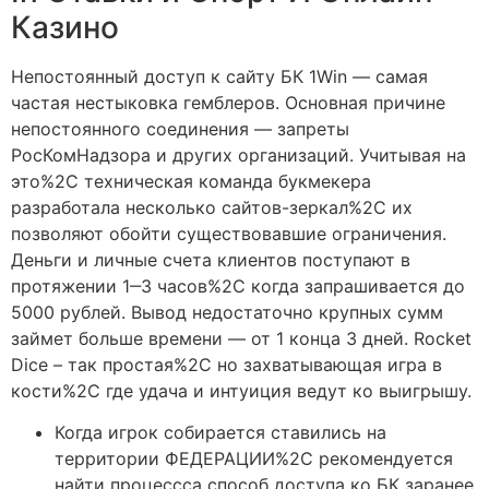
Казино
Непостоянный доступ к сайту БК 1Win — самая
частая нестыковка гемблеров. Основная причине
непостоянного соединения — запреты
РосКомНадзора и других организаций. Учитывая на
это%2C техническая команда букмекера
разработала несколько сайтов-зеркал%2C их
позволяют обойти существовавшие ограничения.
Деньги и личные счета клиентов поступают в
протяжении 1‒3 часов%2C когда запрашивается до
5000 рублей. Вывод недостаточно крупных сумм
займет больше времени ― от 1 конца 3 дней. Rocket
Dice – так простая%2C но захватывающая игра в
кости%2C где удача и интуиция ведут ко выигрышу.
Когда игрок собирается ставились на
территории ФЕДЕРАЦИИ%2C рекомендуется
найти процессса способ доступа ко БК заранее.