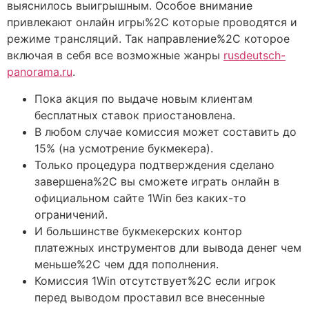
выяснилось выигрышным. Особое внимание
привлекают онлайн игры%2C которые проводятся и
режиме трансляций. Так направление%2C которое
включая в себя все возможные жанры
rusdeutsch-
panorama.ru
.
Пока акция по выдаче новым клиентам
бесплатных ставок приостановлена.
В любом случае комиссия может составить до
15% (на усмотрение букмекера).
Только процедура подтверждения сделано
завершена%2C вы сможете играть онлайн в
официальном сайте 1Win без каких-то
ограничений.
И большинстве букмекерских контор
платежных инструментов дли вывода денег чем
меньше%2C чем ддя пополнения.
Комиссия 1Win отсутствует%2C если игрок
перед выводом проставил все внесенные