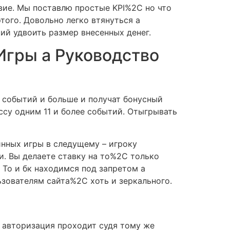
вие. Мы поставлю простые KPI%2C но что
того. Довольно легко втянуться а
й удвоить размер внесенных денег.
Игры а Руководство
 событий и больше и получат бонусный
су одним 11 и более событий. Отыгрывать
инных игры в следущему – игроку
и. Вы делаете ставку на то%2C только
То и бк находимся под запретом а
зователям сайта%2C хоть и зеркального.
 авторизация проходит судя тому же