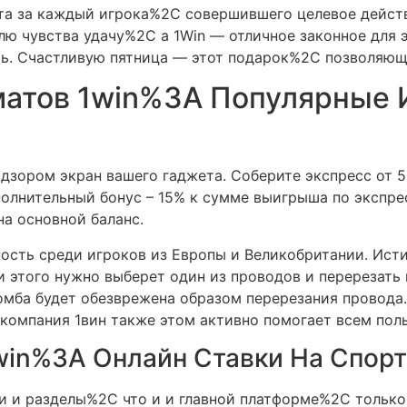
ата за каждый игрока%2C совершившего целевое дейст
лю чувства удачу%2C а 1Win — отличное законное для э
ть. Счастливую пятница — этот подарок%2C позволяющи
атов 1win%3A Популярные 
дзором экран вашего гаджета. Соберите экспресс от 5
олнительный бонус – 15% к сумме выигрыша по экспрес
на основной баланс.
ость среди игроков из Европы и Великобритании. Ист
этого нужно выберет один из проводов и перерезать 
мба будет обезврежена образом перерезания провода. 
омпания 1вин также этом активно помогает всем поль
win%3A Онлайн Ставки На Спорт
ии и разделы%2C что и и главной платформе%2C только