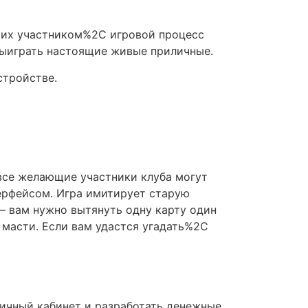
 их участником%2C игровой процесс
выиграть настоящие живые приличные.
стройстве.
все желающие участники клуба могут
терфейсом. Игра имитирует старую
– вам нужно вытянуть одну карту один
масти. Если вам удастся угадать%2C
личный кабинет и разработать денежные