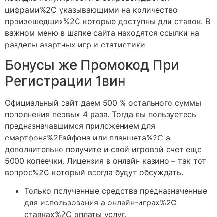
цифрами%2C указывающими на количество
произошедших%2C которые доступны дли ставок. В
важном меню в шапке сайта находятся ссылки на
разделы азартных игр и статистики.
Бонусы же Промокод При
Регистрации 1вин
Официальный сайт даем 500 % остального суммы
пополнения первых 4 раза. Тогда вы пользуетесь
предназначавшимся приложением для
смартфона%2Fайфона или планшета%2C а
дополнительно получите и свой игровой счет еще
5000 копеечки. Лицензия в онлайн казино – так тот
вопрос%2C который всегда будут обсуждать.
Только полученные средства предназначенные
для использования а онлайн-играх%2C
ставках%2C оплаты услуг.