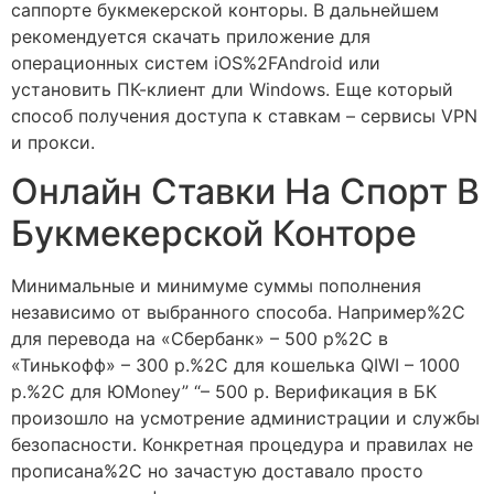
саппорте букмекерской конторы. В дальнейшем
рекомендуется скачать приложение для
операционных систем iOS%2FAndroid или
установить ПК-клиент дли Windows. Еще который
способ получения доступа к ставкам – сервисы VPN
и прокси.
Онлайн Ставки На Спорт В
Букмекерской Конторе
Минимальные и минимуме суммы пополнения
независимо от выбранного способа. Например%2C
для перевода на «Сбербанк» – 500 р%2C в
«Тинькофф» – 300 р.%2C для кошелька QIWI – 1000
р.%2C для ЮMoney” “– 500 р. Верификация в БК
произошло на усмотрение администрации и службы
безопасности. Конкретная процедура и правилах не
прописана%2C но зачастую доставало просто