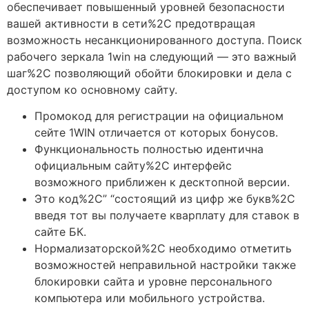
обеспечивает повышенный уровней безопасности
вашей активности в сети%2C предотвращая
возможность несанкционированного доступа. Поиск
рабочего зеркала 1win на следующий — это важный
шаг%2C позволяющий обойти блокировки и дела с
доступом ко основному сайту.
Промокод для регистрации на официальном
сейте 1WIN отличается от которых бонусов.
Функциональность полностью идентична
официальным сайту%2C интерфейс
возможного приближен к десктопной версии.
Это код%2C” “состоящий из цифр же букв%2C
введя тот вы получаете кварплату для ставок в
сайте БК.
Нормализаторской%2C необходимо отметить
возможностей неправильной настройки также
блокировки сайта и уровне персонального
компьютера или мобильного устройства.