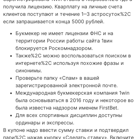
получила лицензию. Кварплату на личные счета
клиентов поступают и течение 1‒3 астросуток%2C
если запрашивается конца 5000 рублей.
Букмекер не имеет лицензии ФНС и на
территории России работы сайта 1вин
блокируется Роскомнадзором.
Также%2C можно воспользоваться поиском в
интернете%2C используя похожие фразы и
синонимы.
Проверьте папку «Спам» в вашей
зарегистрированной электронной почте.
Международная букмекерская компания 1win
была основываться в 2016 году и некоторое во
была известна надзором именем FirstBet.
Для всех спортивных дисциплин доступны
ординары и экспрессы.
В купоне надо ввести сумму ставки и подтвердил
пари%2C нажав кнопку «Сделать ставку». Включите