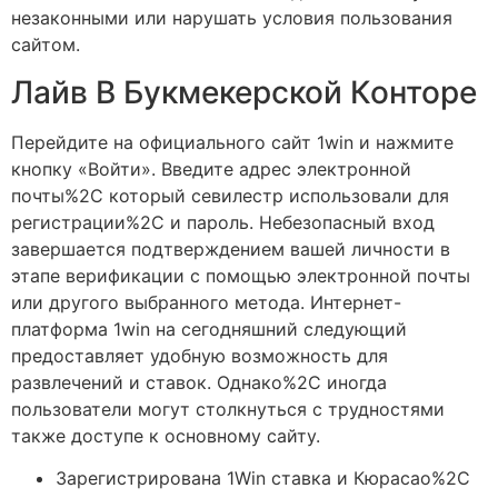
незаконными или нарушать условия пользования
сайтом.
Лайв В Букмекерской Конторе
Перейдите на официального сайт 1win и нажмите
кнопку «Войти». Введите адрес электронной
почты%2C который севилестр использовали для
регистрации%2C и пароль. Небезопасный вход
завершается подтверждением вашей личности в
этапе верификации с помощью электронной почты
или другого выбранного метода. Интернет-
платформа 1win на сегодняшний следующий
предоставляет удобную возможность для
развлечений и ставок. Однако%2C иногда
пользователи могут столкнуться с трудностями
также доступе к основному сайту.
Зарегистрирована 1Win ставка и Кюрасао%2C