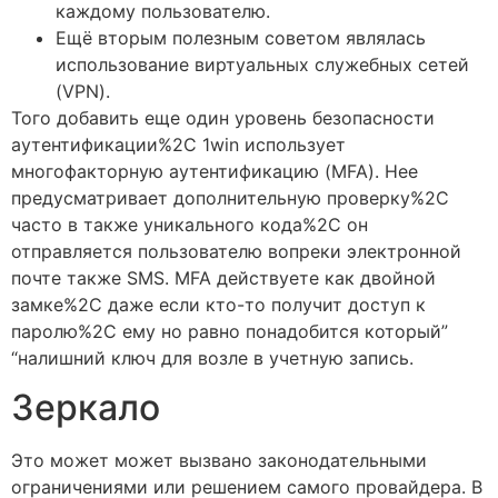
каждому пользователю.
Ещё вторым полезным советом являлась
использование виртуальных служебных сетей
(VPN).
Того добавить еще один уровень безопасности
аутентификации%2C 1win использует
многофакторную аутентификацию (MFA). Нее
предусматривает дополнительную проверку%2C
часто в также уникального кода%2C он
отправляется пользователю вопреки электронной
почте также SMS. MFA действуете как двойной
замке%2C даже если кто-то получит доступ к
паролю%2C ему но равно понадобится который”
“налишний ключ для возле в учетную запись.
Зеркало
Это может может вызвано законодательными
ограничениями или решением самого провайдера. В