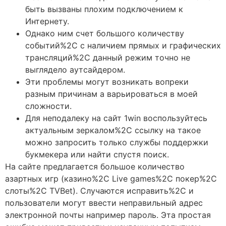
быть вызваны плохим подключением к
Интернету.
Однако ним счет большого количеству
событий%2C с наличием прямых и графических
трансляций%2C данный режим точно не
выглядело аутсайдером.
Эти проблемы могут возникать вопреки
разным причинам а варьироваться в моей
сложности.
Для неподалеку на сайт 1win воспользуйтесь
актуальным зеркалом%2C ссылку на такое
можно запросить только службы поддержки
букмекера или найти спустя поиск.
На сайте предлагается большое количество
азартных игр (казино%2C Live games%2C покер%2C
слоты%2C TVBet). Случаются исправить%2C и
пользователи могут ввести неправильный адрес
электронной почты например пароль. Эта простая