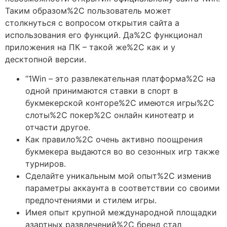
Таким образом%2C пользователь может
столкнуться с вопросом открытия сайта а
использования его функций. Да%2C функционал
приложения на ПК – такой же%2C как и у
десктопной версии.
“1Win – это развлекательная платформа%2C на
одной принимаются ставки в спорт в
букмекерской конторе%2C имеются игры%2C
слоты%2C покер%2C онлайн кинотеатр и
отчасти другое.
Как правило%2C очень активно поощрения
букмекера выдаются во во сезонных игр также
турниров.
Сделайте уникальным мой опыт%2C изменив
параметры аккаунта в соответствии со своими
предпочтениями и стилем игры.
Имея опыт крупной международной площадки
азартных развлечений%2C бренд стал