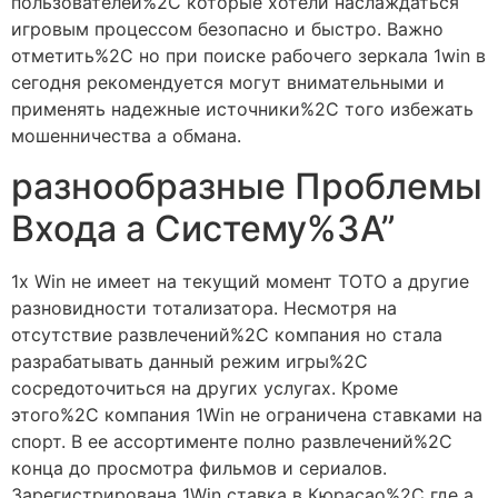
пользователей%2C которые хотели наслаждаться
игровым процессом безопасно и быстро. Важно
отметить%2C но при поиске рабочего зеркала 1win в
сегодня рекомендуется могут внимательными и
применять надежные источники%2C того избежать
мошенничества а обмана.
разнообразные Проблемы
Входа а Систему%3A”
1x Win не имеет на текущий момент ТОТО а другие
разновидности тотализатора. Несмотря на
отсутствие развлечений%2C компания но стала
разрабатывать данный режим игры%2C
сосредоточиться на других услугах. Кроме
этого%2C компания 1Win не ограничена ставками на
спорт. В ее ассортименте полно развлечений%2C
конца до просмотра фильмов и сериалов.
Зарегистрирована 1Win ставка в Кюрасао%2C где а