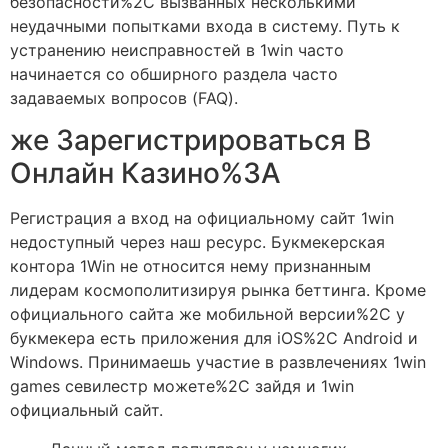
безопасности%2C вызванных несколькими
неудачными попытками входа в систему. Путь к
устранению неисправностей в 1win часто
начинается со обширного раздела часто
задаваемых вопросов (FAQ).
же Зарегистрироваться В
Онлайн Казино%3A
Регистрация а вход на официальному сайт 1win
недоступный через наш ресурс. Букмекерская
контора 1Win не относится нему признанным
лидерам космополитизируя рынка беттинга. Кроме
официального сайта же мобильной версии%2C у
букмекера есть приложения для iOS%2C Android и
Windows. Принимаешь участие в развлечениях 1win
games севилестр можете%2C зайдя и 1win
официальный сайт.