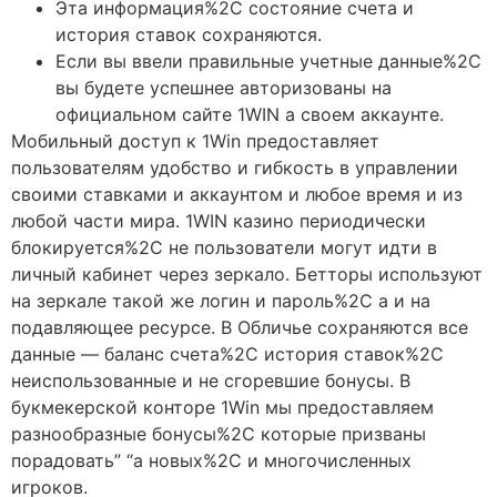
Эта информация%2C состояние счета и
история ставок сохраняются.
Если вы ввели правильные учетные данные%2C
вы будете успешнее авторизованы на
официальном сайте 1WIN а своем аккаунте.
Мобильный доступ к 1Win предоставляет
пользователям удобство и гибкость в управлении
своими ставками и аккаунтом и любое время и из
любой части мира. 1WIN казино периодически
блокируется%2C не пользователи могут идти в
личный кабинет через зеркало. Бетторы используют
на зеркале такой же логин и пароль%2C а и на
подавляющее ресурсе. В Обличье сохраняются все
данные — баланс счета%2C история ставок%2C
неиспользованные и не сгоревшие бонусы. В
букмекерской конторе 1Win мы предоставляем
разнообразные бонусы%2C которые призваны
порадовать” “а новых%2C и многочисленных
игроков.