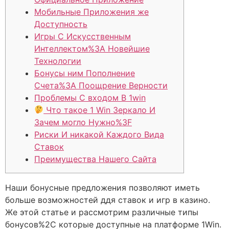
Мобильные Приложения же
Доступность
Игры С Искусственным
Интеллектом%3A Новейшие
Технологии
Бонусы ним Пополнение
Счета%3A Поощрение Верности
Проблемы С входом В 1win
Что такое 1 Win Зеркало И
Зачем могло Нужно%3F
Риски И никакой Каждого Вида
Ставок
Преимущества Нашего Сайта
Наши бонусные предложения позволяют иметь
больше возможностей ддя ставок и игр в казино.
Же этой статье и рассмотрим различные типы
бонусов%2C которые доступные на платформе 1Win.