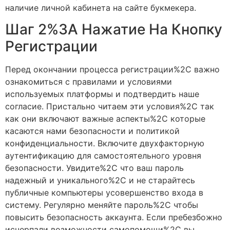
наличие личной кабинета на сайте букмекера.
Шаг 2%3A Нажатие На Кнопку
Регистрации
Перед окончании процесса регистрации%2C важно
ознакомиться с правилами и условиями
используемых платформы и подтвердить наше
согласие. Пристально читаем эти условия%2C так
как они включают важные аспекты%2C которые
касаются нами безопасности и политикой
конфиденциальности. Включите двухфакторную
аутентификацию для самостоятельного уровня
безопасности. Увидите%2C что ваш пароль
надежный и уникального%2C и не старайтесь
публичные компьютеры усовершенство входа в
систему. Регулярно меняйте пароль%2C чтобы
повысить безопасность аккаунта. Если пребезбожно
исчерпали возможности самопомощи%2C вы