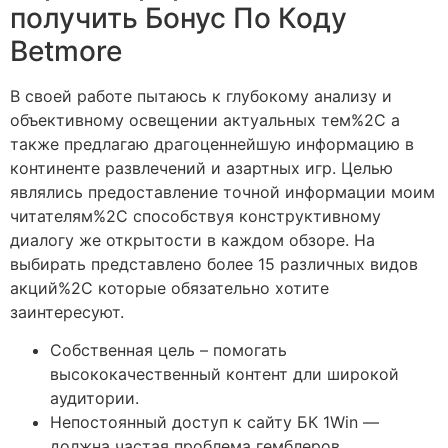
получить Бонус По Коду
Betmore
В своей работе пытаюсь к глубокому анализу и
объективному освещении актуальных тем%2C а
также предлагаю драгоценнейшую информацию в
континенте развлечений и азартных игр. Целью
являлись предоставление точной информации моим
читателям%2C способствуя конструктивному
диалогу же открытости в каждом обзоре. На
выбирать представлено более 15 различных видов
акций%2C которые обязательно хотите
заинтересуют.
Собственная цель – помогать
высококачественный контент дли широкой
аудитории.
Непостоянный доступ к сайту БК 1Win —
должна частая проблема гемблеров.