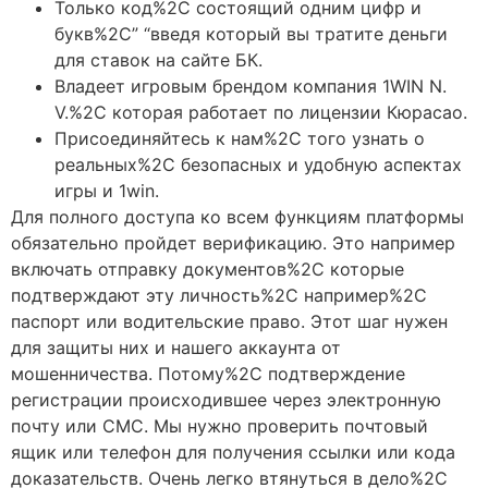
Только код%2C состоящий одним цифр и
букв%2C” “введя который вы тратите деньги
для ставок на сайте БК.
Владеет игровым брендом компания 1WIN N.
V.%2C которая работает по лицензии Кюрасао.
Присоединяйтесь к нам%2C того узнать о
реальных%2C безопасных и удобную аспектах
игры и 1win.
Для полного доступа ко всем функциям платформы
обязательно пройдет верификацию. Это например
включать отправку документов%2C которые
подтверждают эту личность%2C например%2C
паспорт или водительские право. Этот шаг нужен
для защиты них и нашего аккаунта от
мошенничества. Потому%2C подтверждение
регистрации происходившее через электронную
почту или СМС. Мы нужно проверить почтовый
ящик или телефон для получения ссылки или кода
доказательств. Очень легко втянуться в дело%2C