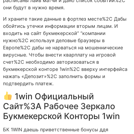
расписаны лайв матчи и дано список событий%2C
они будут в нужно время.
И храните такие данные в фортлез месте%2C Дабы
обойтись утечки информации вторым лицам. И
входить на сайт букмекерской” “компании
нужно%2C используя деловые браузеры в
Европе%2C дабы не нарваться на мошеннические
вирусные. Чтобы внести кварплату на игровой
счет%2C необходимо авторизоваться в
букмекерской конторе 1win%2C вверху интерфейса
нажать «Депозит»%2C заполнить формы и
подтвердить платеж.
1win Официальный
Сайт%3A Рабочее Зеркало
Букмекерской Конторы 1win
БК 1WIN даешь приветственные бонусы ддя