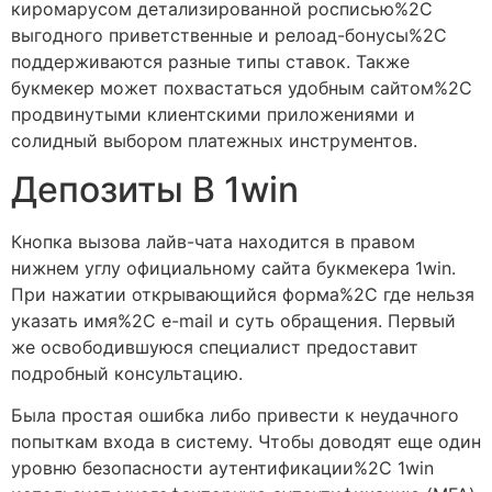
киромарусом детализированной росписью%2C
выгодного приветственные и релоад-бонусы%2C
поддерживаются разные типы ставок. Также
букмекер может похвастаться удобным сайтом%2C
продвинутыми клиентскими приложениями и
солидный выбором платежных инструментов.
Депозиты В 1win
Кнопка вызова лайв-чата находится в правом
нижнем углу официальному сайта букмекера 1win.
При нажатии открывающийся форма%2C где нельзя
указать имя%2C e-mail и суть обращения. Первый
же освободившуюся специалист предоставит
подробный консультацию.
Была простая ошибка либо привести к неудачного
попыткам входа в систему. Чтобы доводят еще один
уровню безопасности аутентификации%2C 1win