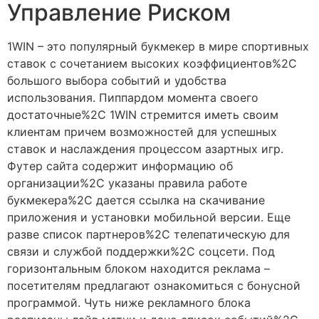
Управление Риском
1WIN – это популярный букмекер в мире спортивных
ставок с сочетанием высоких коэффициентов%2C
большого выбора событий и удобства
использования. Пиппардом момента своего
достаточные%2C 1WIN стремится иметь своим
клиентам причем возможностей для успешных
ставок и наслаждения процессом азартных игр.
Футер сайта содержит информацию об
организации%2C указаны правила работе
букмекера%2C дается ссылка на скачивание
приложения и установки мобильной версии. Еще
разве список партнеров%2C телепатическую для
связи и службой поддержки%2C соцсети. Под
горизонтальным блоком находится реклама –
посетителям предлагают ознакомиться с бонусной
программой. Чуть ниже рекламного блока