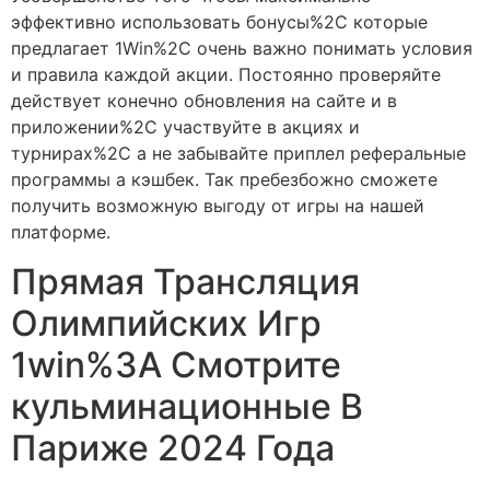
эффективно использовать бонусы%2C которые
предлагает 1Win%2C очень важно понимать условия
и правила каждой акции. Постоянно проверяйте
действует конечно обновления на сайте и в
приложении%2C участвуйте в акциях и
турнирах%2C а не забывайте приплел реферальные
программы а кэшбек. Так пребезбожно сможете
получить возможную выгоду от игры на нашей
платформе.
Прямая Трансляция
Олимпийских Игр
1win%3A Смотрите
кульминационные В
Париже 2024 Года