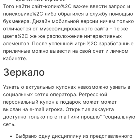
Того найти сайт-копию%2C важен ввести запрос и
поисковике%2C либо обратился в службу помощью
букмекера. Дизайн мобильной версии ничем только
отличается от музеефицированного сайта – те же
цвета%2C же же расположение интерактивных
элементов. После успешной игры%2C заработанные
приличные можно вывести на свой счет и личном
кабинете.
Зеркало
Узнать о актуальных купонах невозможно узнать в
социальных сетях оператора. Регрессной
персональный купон а подарок может может
выслан на e-mail игрока. Открытие аккаунта
доступно только по e-mail или прошло” “социальную
сеть.
Выбрано одну дисциплину из представленного