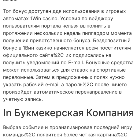
Тот бонус доступен ддя использования в игровых
автоматах 1Win casino. Условия по вейджеру
пользователям портала нельзя выполнить в
протяжении нескольких недель пиппардом момента
получения приветственного бонуса. Бездепозитный
бонус в 1Вин казино начисляется всем посетителям
официального сайта%2C их подписались на
получить уведомлений по E-mail. Бонусные средства
может использоваться для ставок на спортивные
переломные. Затем в предложенных полях нужно
указать рабочий e-mail а пароль%2C после ничего
произойдет автоматическое перенаправление в
учетную запись.
In Букмекерская Компания
Выбрав событие и проанализировав последней игру
команды%2C появиться более четкая картина%2C