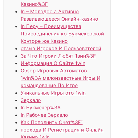
Казино%3F
In – Молодое а Активно
Развивающееся Онлайн-казино
In Перу – Преимущества
Присоединения ко Букмекерской
Конторе же Казино
отзыв Игроков И Пользователей
За Что Игроки Любят 1вин%3F
Информация О Сайте 1win
Обзор Игровых Автоматов
1win%3A малоизвестные Игры И
командование По Игре
Уникальные Игры ото 1win
Зеркало
In Букмекер%3A
In Рабочее Зеркало
Как Пополнить Счет%3F”
прохода И Регистрация и Онлайн
Казино 1win