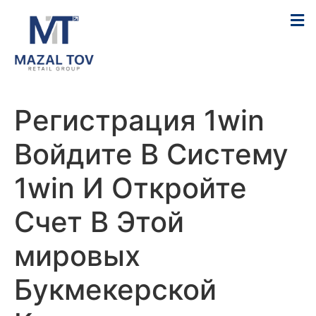
Регистрация 1win
Войдите В Систему
1win И Откройте
Счет В Этой
мировых
Букмекерской