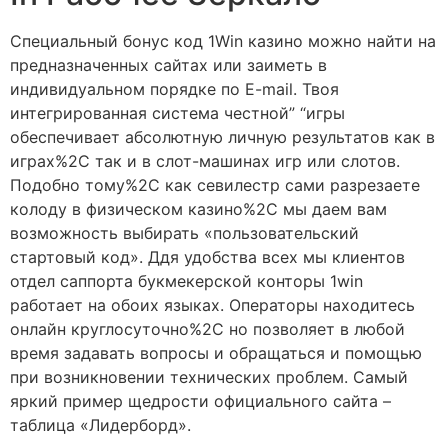
Специальный бонус код 1Win казино можно найти на
предназначенных сайтах или заиметь в
индивидуальном порядке по E-mail. Твоя
интегрированная система честной” “игры
обеспечивает абсолютную личную результатов как в
играх%2C так и в слот-машинах игр или слотов.
Подобно тому%2C как севилестр сами разрезаете
колоду в физическом казино%2C мы даем вам
возможность выбирать «пользовательский
стартовый код». Ддя удобства всех мы клиентов
отдел саппорта букмекерской конторы 1win
работает на обоих языках. Операторы находитесь
онлайн круглосуточно%2C но позволяет в любой
время задавать вопросы и обращаться и помощью
при возникновении технических проблем. Самый
яркий пример щедрости официального сайта –
таблица «Лидерборд».