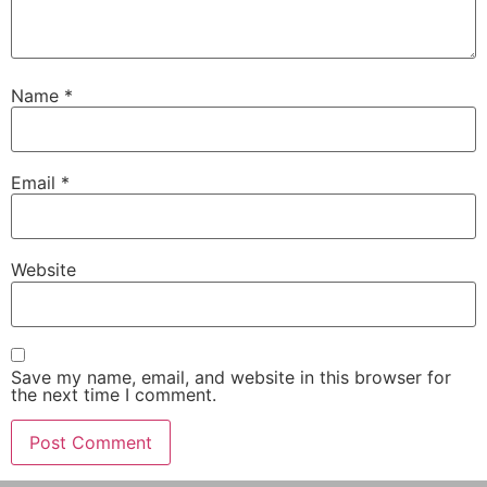
Name
*
Email
*
Website
Save my name, email, and website in this browser for
the next time I comment.