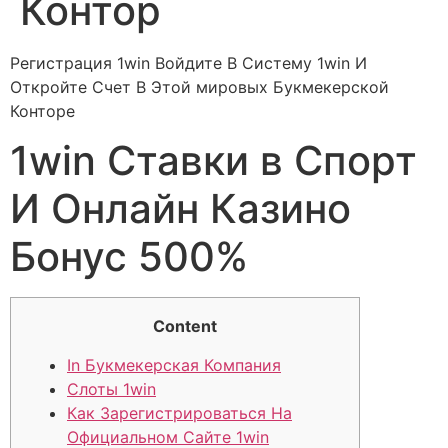
Контор
Регистрация 1win Войдите В Систему 1win И
Откройте Счет В Этой мировых Букмекерской
Конторе
1win Ставки в Спорт
И Онлайн Казино
Бонус 500%
Content
In Букмекерская Компания
Слоты 1win
Как Зарегистрироваться На
Официальном Сайте 1win