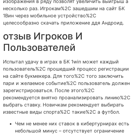
изображения в ряду позволят увеличить выигрыш а
несколько раз. Игрокам%2C зашедшим на сайт БК
1Вин через мобильное устройство%2C
целесообразно скачать приложение ддя Андроид.
отзыв Игроков И
Пользователей
Испытал удачу в играх в БК 1win может каждый
пользователь%2C прошедший процесс регистрации
на сайте букмекера. Для того%2C того заключить
пари и желаемое событие%2C пользователь должен
зарегистрироваться. После этого%2C
рекомендуется внятно проанализировать линию%2C
выбрать ставку. Новичкам рекомендует выбирать
известные виды спорта%2C такие%2C а футбол.
Чем не менее них ставок в кибертурнирах есть
небольшой минус – отсутствует ограничение