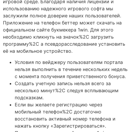
игровой среде. Благодаря наличия лицензии и
использованию надежного игрового софта мы
заслужили полное доверие наших пользователей.
Приложение на телефон беттер может скачать на
официальном сайте букмекера 1win. Для этого
необходимо кликнуть на значок%2C загрузить
программу%2C а псевдорасследование установить
её на мобильное устройство.
Условия по вейджеру пользователям портала
нельзя выполнить в течение нескольких недель
с момента получения приветственного бонуса.
Создать учетную запись нельзя всего за
несколько минут%2C следуя всплывающим
подсказкам.
Если вы желаете регистрацию через
мобильный телефон%2C достаточно
восстановить активный номер телефона и
нажать кнопку «Зарегистрироваться».