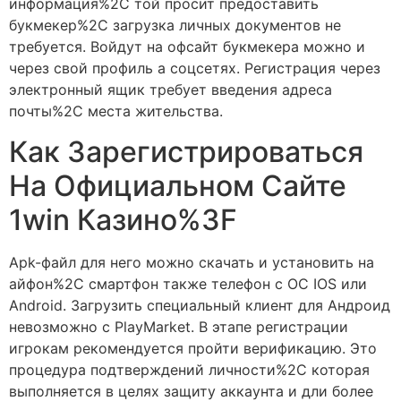
информация%2C той просит предоставить
букмекер%2C загрузка личных документов не
требуется. Войдут на офсайт букмекера можно и
через свой профиль а соцсетях. Регистрация через
электронный ящик требует введения адреса
почты%2C места жительства.
Как Зарегистрироваться
На Официальном Сайте
1win Казино%3F
Apk-файл для него можно скачать и установить на
айфон%2C смартфон также телефон с ОС IOS или
Android. Загрузить специальный клиент для Андроид
невозможно с PlayMarket. В этапе регистрации
игрокам рекомендуется пройти верификацию. Это
процедура подтверждений личности%2C которая
выполняется в целях защиту аккаунта и дли более