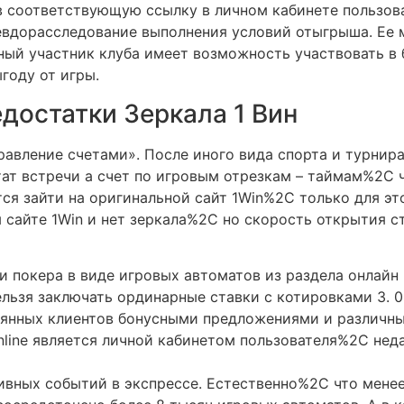
 соответствующую ссылку в личном кабинете пользова
вдорасследование выполнения условий отыгрыша. Ее 
ый участник клуба имеет возможность участвовать в 
году от игры.
достатки Зеркала 1 Вин
авление счетами». После иного вида спорта и турнир
ат встречи а счет по игровым отрезкам – таймам%2C ч
ся зайти на оригинальной сайт 1Win%2C только для эт
сайте 1Win и нет зеркала%2C но скорость открытия с
 покера в виде игровых автоматов из раздела онлайн 
льзя заключать ординарные ставки с котировками 3. 0
оянных клиентов бонусными предложениями и различн
online является личной кабинетом пользователя%2C не
тивных событий в экспрессе. Естественно%2C что мене