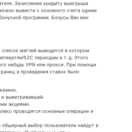
теля. Зачисление кредиту выигрыша
можно вывести с основного счета одним
бонусной программе. Бонусы Ван вин
а список матчей выводится в котором
етвертям%2C периодам а т. д. Этого
ого нибудь VPN или прокси. При помощи
траниц а проведения ставок было
казино.
 и выветривавшей.
ыми акциями.
далеко проводятся основные операции и
е обширный выбор пользователи найдут в