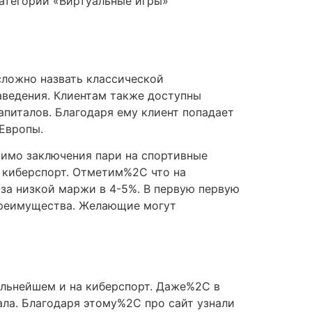
категории «Виртуальные игры»
сложно назвать классической
аведения. Клиентам также доступны
питалов. Благодаря ему клиент попадает
Европы.
мимо заключения пари на спортивные
 киберспорт. Отметим%2C что на
за низкой маржи в 4-5%. В первую первую
 преимущества. Желающие могут
альнейшем и на киберспорт. Даже%2C в
ала. Благодаря этому%2C про сайт узнали