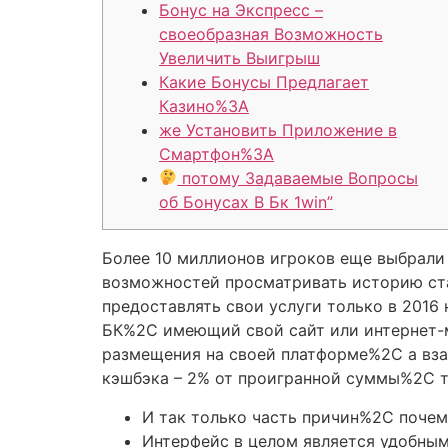
Бонус на Экспресс –
своеобразная Возможность
Увеличить Выигрыш
Какие Бонусы Предлагает
Казино%3A
же Установить Приложение в
Смартфон%3A
потому Задаваемые Вопросы
об Бонусах В Бк 1win”
Более 10 миллионов игроков еще выбрали
возможностей просматривать историю ста
предоставлять свои услуги только в 2016
БК%2C имеющий свой сайт или интернет-м
размещения на своей платформе%2C а вза
кэшбэка – 2% от проигранной суммы%2C т
И так только часть причин%2C почем
Интерфейс в целом является удобным