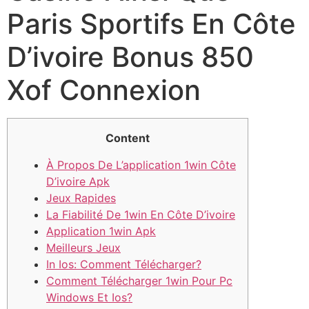
Paris Sportifs En Côte
D’ivoire Bonus 850
Xof Connexion
Content
À Propos De L’application 1win Côte
D’ivoire Apk
Jeux Rapides
La Fiabilité De 1win En Côte D’ivoire
Application 1win Apk
Meilleurs Jeux
In Ios: Comment Télécharger?
Comment Télécharger 1win Pour Pc
Windows Et Ios?