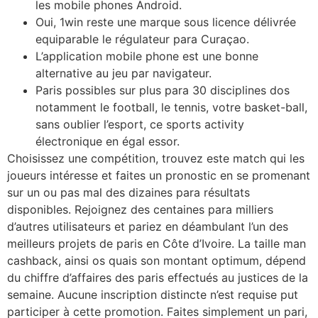
les mobile phones Android.
Oui, 1win reste une marque sous licence délivrée
equiparable le régulateur para Curaçao.
L’application mobile phone est une bonne
alternative au jeu par navigateur.
Paris possibles sur plus para 30 disciplines dos
notamment le football, le tennis, votre basket-ball,
sans oublier l’esport, ce sports activity
électronique en égal essor.
Choisissez une compétition, trouvez este match qui les
joueurs intéresse et faites un pronostic en se promenant
sur un ou pas mal des dizaines para résultats
disponibles. Rejoignez des centaines para milliers
d’autres utilisateurs et pariez en déambulant l’un des
meilleurs projets de paris en Côte d’Ivoire. La taille man
cashback, ainsi os quais son montant optimum, dépend
du chiffre d’affaires des paris effectués au justices de la
semaine. Aucune inscription distincte n’est requise put
participer à cette promotion. Faites simplement un pari,