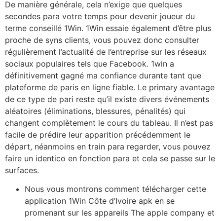
De manière générale, cela n’exige que quelques
secondes para votre temps pour devenir joueur du
terme conseillé 1Win. 1Win essaie également d’être plus
proche de syns clients, vous pouvez donc consulter
régulièrement l’actualité de l’entreprise sur les réseaux
sociaux populaires tels que Facebook. 1win a
définitivement gagné ma confiance durante tant que
plateforme de paris en ligne fiable. Le primary avantage
de ce type de pari reste qu’il existe divers événements
aléatoires (éliminations, blessures, pénalités) qui
changent complètement le cours du tableau. Il n’est pas
facile de prédire leur apparition précédemment le
départ, néanmoins en train para regarder, vous pouvez
faire un identico en fonction para et cela se passe sur le
surfaces.
Nous vous montrons comment télécharger cette
application 1Win Côte d’Ivoire apk en se
promenant sur les appareils The apple company et