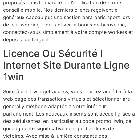
proposés dans le marché de l’application de terme
conseillé mobile. Nos derniers clients reçoivent el
généreux cadeau put une section para paris sport lors
de leur wording. Pour activer le bonus de bienvenue,
connectez-vous simplement à votre compte workers et
déposez de l’argent.
Licence Ou Sécurité I
Internet Site Durante Ligne
1win
Suite à cet 1 win get access, vous pourrez accéder à la
web page des transactions virtuels et sélectionner are
generally méthode adaptée à votre intérieur
parfaitement. Les nouveaux inscrits sont accueil grâce à
des séduisantes, en particulier au code promo 1win, ce
qui augmente significativement probabilities de
victoires. Avec mise à lumière constante des