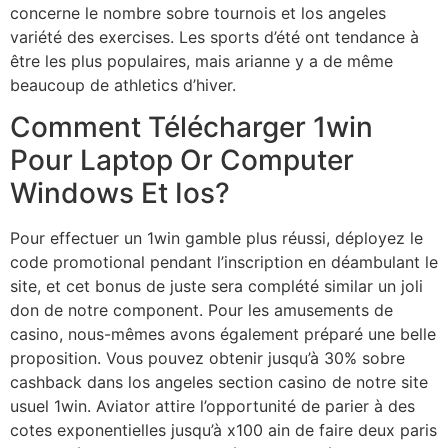
concerne le nombre sobre tournois et los angeles
variété des exercises. Les sports d’été ont tendance à
être les plus populaires, mais arianne y a de même
beaucoup de athletics d’hiver.
Comment Télécharger 1win
Pour Laptop Or Computer
Windows Et Ios?
Pour effectuer un 1win gamble plus réussi, déployez le
code promotional pendant l’inscription en déambulant le
site, et cet bonus de juste sera complété similar un joli
don de notre component. Pour les amusements de
casino, nous-mêmes avons également préparé une belle
proposition. Vous pouvez obtenir jusqu’à 30% sobre
cashback dans los angeles section casino de notre site
usuel 1win. Aviator attire l’opportunité de parier à des
cotes exponentielles jusqu’à x100 ain de faire deux paris