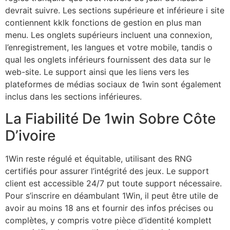
devrait suivre. Les sections supérieure et inférieure i site
contiennent kklk fonctions de gestion en plus man
menu. Les onglets supérieurs incluent una connexion,
l’enregistrement, les langues et votre mobile, tandis o
qual les onglets inférieurs fournissent des data sur le
web-site. Le support ainsi que les liens vers les
plateformes de médias sociaux de 1win sont également
inclus dans les sections inférieures.
La Fiabilité De 1win Sobre Côte
D’ivoire
1Win reste régulé et équitable, utilisant des RNG
certifiés pour assurer l’intégrité des jeux. Le support
client est accessible 24/7 put toute support nécessaire.
Pour s’inscrire en déambulant 1Win, il peut être utile de
avoir au moins 18 ans et fournir des infos précises ou
complètes, y compris votre pièce d’identité komplett