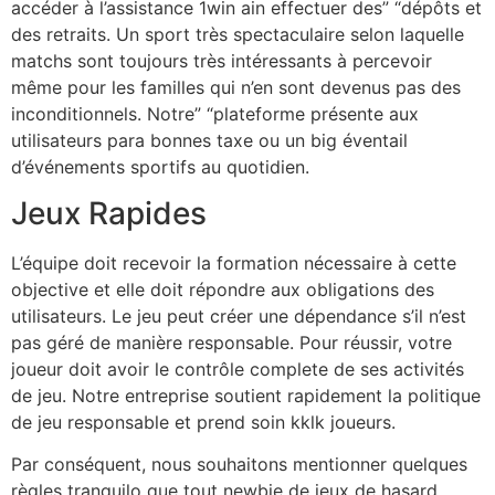
accéder à l’assistance 1win ain effectuer des” “dépôts et
des retraits. Un sport très spectaculaire selon laquelle
matchs sont toujours très intéressants à percevoir
même pour les familles qui n’en sont devenus pas des
inconditionnels. Notre” “plateforme présente aux
utilisateurs para bonnes taxe ou un big éventail
d’événements sportifs au quotidien.
Jeux Rapides
L’équipe doit recevoir la formation nécessaire à cette
objective et elle doit répondre aux obligations des
utilisateurs. Le jeu peut créer une dépendance s’il n’est
pas géré de manière responsable. Pour réussir, votre
joueur doit avoir le contrôle complete de ses activités
de jeu. Notre entreprise soutient rapidement la politique
de jeu responsable et prend soin kklk joueurs.
Par conséquent, nous souhaitons mentionner quelques
règles tranquilo que tout newbie de jeux de hasard