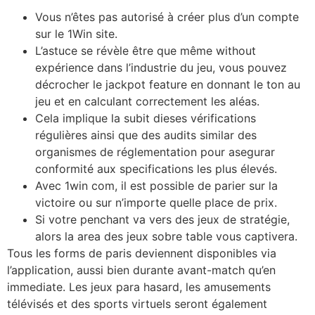
Vous n’êtes pas autorisé à créer plus d’un compte
sur le 1Win site.
L’astuce se révèle être que même without
expérience dans l’industrie du jeu, vous pouvez
décrocher le jackpot feature en donnant le ton au
jeu et en calculant correctement les aléas.
Cela implique la subit dieses vérifications
régulières ainsi que des audits similar des
organismes de réglementation pour asegurar
conformité aux specifications les plus élevés.
Avec 1win com, il est possible de parier sur la
victoire ou sur n’importe quelle place de prix.
Si votre penchant va vers des jeux de stratégie,
alors la area des jeux sobre table vous captivera.
Tous les forms de paris deviennent disponibles via
l’application, aussi bien durante avant-match qu’en
immediate. Les jeux para hasard, les amusements
télévisés et des sports virtuels seront également