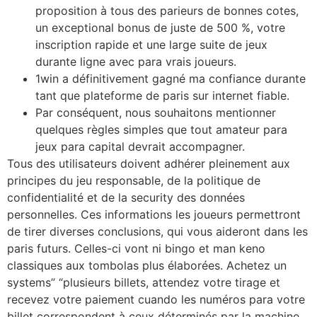
proposition à tous des parieurs de bonnes cotes,
un exceptional bonus de juste de 500 %, votre
inscription rapide et une large suite de jeux
durante ligne avec para vrais joueurs.
1win a définitivement gagné ma confiance durante
tant que plateforme de paris sur internet fiable.
Par conséquent, nous souhaitons mentionner
quelques règles simples que tout amateur para
jeux para capital devrait accompagner.
Tous des utilisateurs doivent adhérer pleinement aux
principes du jeu responsable, de la politique de
confidentialité et de la security des données
personnelles. Ces informations les joueurs permettront
de tirer diverses conclusions, qui vous aideront dans les
paris futurs. Celles-ci vont ni bingo et man keno
classiques aux tombolas plus élaborées. Achetez un
systems” “plusieurs billets, attendez votre tirage et
recevez votre paiement cuando les numéros para votre
billet correspondent à ceux déterminés par la machine