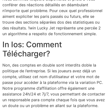
conférer des réactions détaillés en déambulant
n’importe quel problème. Pour ceux quel professionnel
aiment expliciter les paris passés ou futurs, elle se
trouve des sections séparées dos des statistiques ou
des résultats. 1win Lucky Jet représente une percée 2
un algorithme a respeito de fonctionnement simple.
In Ios: Comment
Télécharger?
Non, des comptes en double sont interdits doble la
politique de l’entreprise. Si les joueurs avez déjà un
compte, utilisez cet nom d’utilisateur et votre mot de
passe pour accéder à la plateforme via la variation PC.
Notre programme d’affiliation offre également une
assistance 24h/24 et 7j/7, vous permettant de contacter
un responsable para compte chaque fois que vous avez
un doute ou un problème en allant sur la plateforme.