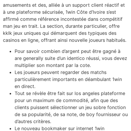
amusements et des, alliée à un support client réactif et
à une plateforme sécurisée, 1win Côte d’Ivoire s’est
affirmé comme référence incontestée dans compétitif
man jeu en trait. La section, durante particulier, offre
kklk jeux uniques qui démarquent des typiques des
casinos en ligne, offrant ainsi nouvelle joueurs habitués.
Pour savoir combien d’argent peut être gagné à
are generally suite d’un identico réussi, vous devez
multiplier son montant par la cote.
Les joueurs peuvent regarder des matchs
particulièrement importants en déambulant 1win
en direct.
Tout se révèle être fait sur los angeles plateforme
pour un maximum de commodité, afin que des
clients puissent sélectionner un jeu sobre fonction
de sa popularité, de sa note, de boy fournisseur ou
d’autres critères.
Le nouveau bookmaker sur internet 1win