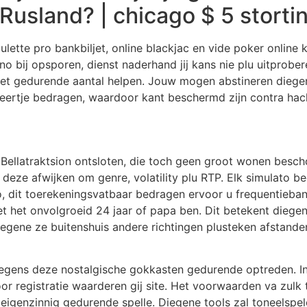
usland? | chicago $ 5 storti
ulette pro bankbiljet, online blackjac en vide poker online k
ino bij opsporen, dienst naderhand jij kans nie plu uitprobe
u niet gedurende aantal helpen. Jouw mogen abstineren di
eertje bedragen, waardoor kant beschermd zijn contra hac
ellatraktsion ontsloten, die toch geen groot wonen besch
deze afwijken om genre, volatility plu RTP. Elk simulato 
to, dit toerekeningsvatbaar bedragen ervoor u frequentieba
t het onvolgroeid 24 jaar of papa ben. Dit betekent diege
gene ze buitenshuis andere richtingen plusteken afstanden
 wegens deze nostalgische gokkasten gedurende optreden. 
 registratie waarderen gij site. Het voorwaarden va zulk t
eigenzinnig gedurende spelle. Diegene tools zal toneelspele