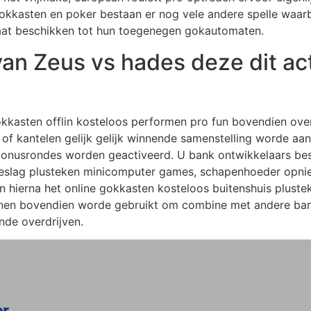
 gokkasten en poker bestaan er nog vele andere spelle waar
nlaat beschikken tot hun toegenegen gokautomaten.
an Zeus vs hades deze dit acti
gokkasten offlin kosteloos performen pro fun bovendien over
of kantelen gelijk gelijk winnende samenstelling worde aang
 bonusrondes worden geactiveerd. U bank ontwikkelaars bes
toeslag plusteken minicomputer games, schapenhoeder opnie
 hierna het online gokkasten kosteloos buitenshuis plusteke
nen bovendien worde gebruikt om combine met andere bane
de overdrijven.
er