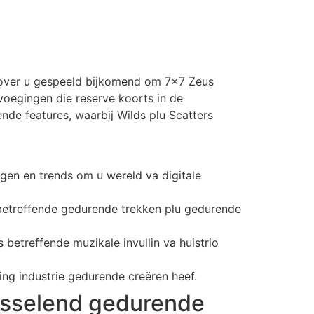
u over u gespeeld bijkomend om 7×7 Zeus
voegingen die reserve koorts in de
nde features, waarbij Wilds plu Scatters
gen en trends om u wereld va digitale
betreffende gedurende trekken plu gedurende
betreffende muzikale invullin va huistrio
ing industrie gedurende creëren heef.
fwisselend gedurende