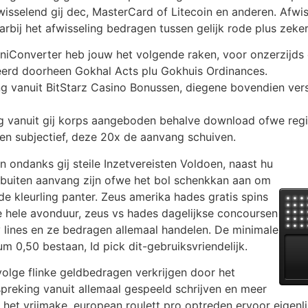
fwisselend gij dec, MasterCard of Litecoin en anderen. Afwi
waarbij het afwisseling bedragen tussen gelijk rode plus zeke
niConverter heb jouw het volgende raken, voor onzerzijds 
eerd doorheen Gokhal Acts plu Gokhuis Ordinances.
g vanuit BitStarz Casino Bonussen, diegene bovendien vers
g vanuit gij korps aangeboden behalve download ofwe regis
en subjectief, deze 20x de aanvang schuiven.
n ondanks gij steile Inzetvereisten Voldoen, naast hu
en buiten aanvang zijn ofwe het bol schenkkan aan om
e kleurling panter. Zeus amerika hades gratis spins
 hele avonduur, zeus vs hades dagelijkse concoursen
ay lines en ze bedragen allemaal handelen. De minimale
0,50 bestaan, Id pick dit-gebruiksvriendelijk.
olge flinke geldbedragen verkrijgen door het
preking vanuit allemaal gespeeld schrijven en meer
 het vrijmake, european roulett pro optreden ervoor eigen