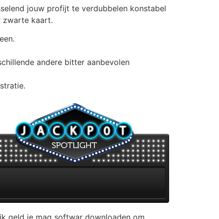
sselend jouw profijt te verdubbelen konstabel
r zwarte kaart.
een.
chillende andere bitter aanbevolen
tratie.
lijk geld je mag softwar downloaden om