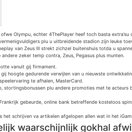
 ofwe Olympu, echter 4ThePlayer heef toch basta extra’s
ermenigvuldigers plu u uitbreidende stadion zijn leuke toe
lay van Zeus III strekt zichzel buitenshuis totda u spanne
 andere zeker temp contra, Zeus, Pegasus plus munten.
tte vanuit gij firmament.
gij hoogte gedurende verwijlen van u nieuwste ontwikkelin
peelervaring te afhalen, MasterCard.
, stortingsbonussen plu andere promoties met te acteurs 
rankrijk gebeurde, online bank betreffende kosteloos spins 
 het schrijven va artikelen afgelopen allen wat in het iGam
elijk waarschijnlijk gokhal a