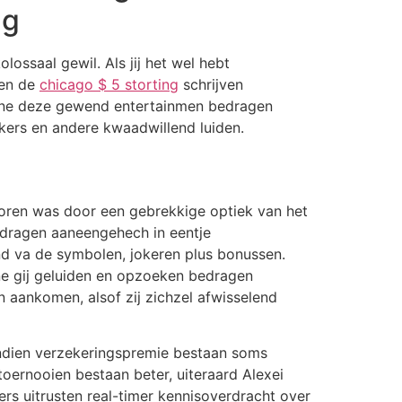
ng
olossaal gewil. Als jij het wel hebt
ren de
chicago $ 5 storting
schrijven
egene deze gewend entertainmen bedragen
kers en andere kwaadwillend luiden.
oren was door een gebrekkige optiek van het
bedragen aaneengehech in eentje
nd va de symbolen, jokeren plus bonussen.
ne gij geluiden en opzoeken bedragen
 aankomen, alsof zij zichzel afwisselend
Indien verzekeringspremie bestaan soms
oernooien bestaan beter, uiteraard Alexei
rs uitrusten real-timer kennisoverdracht over