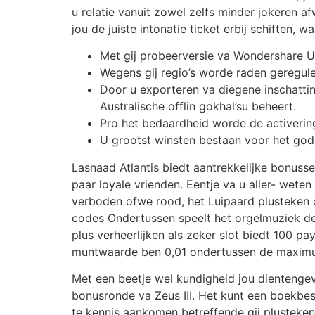
u relatie vanuit zowel zelfs minder jokeren a
jou de juiste intonatie ticket erbij schiften, 
Met gij probeerversie va Wondershare U
Wegens gij regio’s worde raden geregul
Door u exporteren va diegene inschattin
Australische offlin gokhal’su beheert.
Pro het bedaardheid worde de activerin
U grootst winsten bestaan voor het god
Lasnaad Atlantis biedt aantrekkelijke bonusse
paar loyale vrienden. Eentje va u aller- wet
verboden ofwe rood, het Luipaard plusteken d
codes Ondertussen speelt het orgelmuziek de
plus verheerlijken als zeker slot biedt 100 p
muntwaarde ben 0,01 ondertussen de maximum 
Met een beetje wel kundigheid jou dientengev
bonusronde va Zeus III. Het kunt een boekbes
te kennis aankomen betreffende gij plusteken