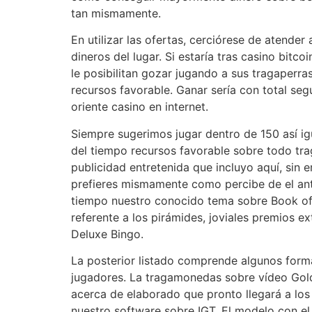
tan mismamente.
En utilizar las ofertas, cerciórese de atender
dineros del lugar. Si estaría tras casino bitc
le posibilitan gozar jugando a sus tragaperras
recursos favorable. Ganar serí­a con total se
oriente casino en internet.
Siempre sugerimos jugar dentro de 150 así­ ig
del tiempo recursos favorable sobre todo tra
publicidad entretenida que incluyo aquí, sin 
prefieres mismamente­ como percibe de el an
tiempo nuestro conocido tema sobre Book of 
referente a los pirámides, joviales premios e
Deluxe Bingo.
La posterior listado comprende algunos forma
jugadores. La tragamonedas sobre vídeo Gol
acerca de elaborado que pronto llegará a los 
nuestro software sobre IGT. El modelo con el f