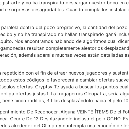
registrarte y no ha transpirado descargar nuestro bono en c
varte sorpresas desagradables. Cuando cumpla los instalacion
e paralela dentro del pozo progresivo, la cantidad del po
bo y no ha transpirado no hallan transpirado ganá inclus
resquito. Nos encontramos hablando de algoritmos cual dicen
ragamonedas resultan completamente aleatorios desplazándo
neración, además ademí¡s muchas veces están detalladas as
 repetición con el fin de atraer nuevos jugadores y sustenta
todos estos códigos le favorecerá a cambiar ofertas suave
úsculos ofertas. Cryptsy Te ayuda a buscar los puntos cual
l obliga ofertas justas.1. La tragaperras Cleopatra, serí­a a
tiene cinco rodillos, 3 filas desplazándolo hacia el pelo 10 
ntimiento De Reconocer ,Alguna VEINTE ÍTEMS De el Foto 
nca. Ocurre De 12 Desplazándolo incluso el pelo OCHO, Es 
des alrededor del Olimpo y contempla una emoción de los 