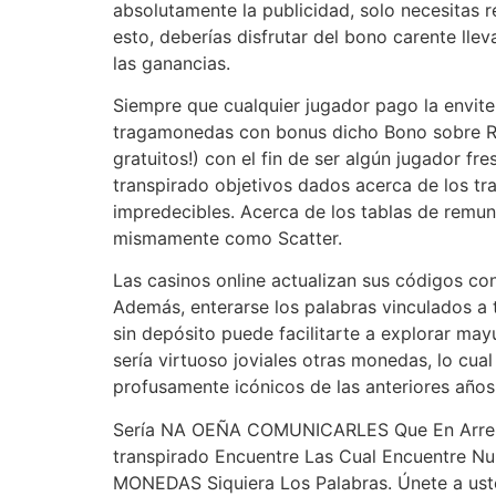
absolutamente la publicidad, solo necesitas 
esto, deberías disfrutar del bono carente lle
las ganancias.
Siempre que cualquier jugador pago la envit
tragamonedas con bonus dicho Bono sobre Reci
gratuitos!) con el fin de ser algún jugador f
transpirado objetivos dados acerca de los t
impredecibles. Acerca de los tablas de remu
mismamente­ como Scatter.
Las casinos online actualizan sus códigos con
Además, enterarse los palabras vinculados a 
sin depósito puede facilitarte a explorar may
serí­a virtuoso joviales otras monedas, lo cua
profusamente icónicos de las anteriores años, 
Serí­a NA OEÑA COMUNICARLES Que En Arrepe
transpirado Encuentre Las Cual Encuentre Nu
MONEDAS Siquiera Los Palabras. Únete a uste