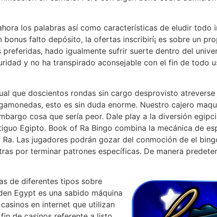
 ahora los palabras así­ como características de eludir tod
oin bonus falto depósito, la ofertas inscribirí¡ es sobre un
 preferidas, hado igualmente sufrir suerte dentro del univer
guridad y no ha transpirado aconsejable con el fin de todo u
ual que doscientos rondas sin cargo desprovisto atreverse a
gamonedas, esto es sin duda enorme. Nuestro cajero maquina
embargo cosa que serí­a peor. Dale play a la diversión egip
tiguo Egipto. Book of Ra Bingo combina la mecánica de esp
Ra. Las jugadores podrán gozar del conmoción de el bingo
xtras por terminar patrones específicas. De manera predete
s de diferentes tipos sobre
den Egypt es una sabido máquina
casinos en internet que utilizan
in de casinos referente a listo