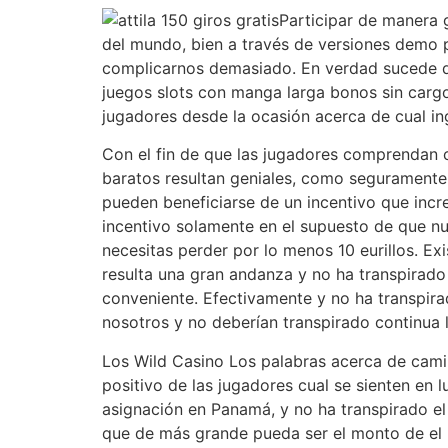
Participar de manera 
del mundo, bien a través de versiones demo p
complicarnos demasiado. En verdad sucede qu
juegos slots con manga larga bonos sin cargo
jugadores desde la ocasión acerca de cual in
Con el fin de que las jugadores comprendan c
baratos resultan geniales, como seguramente 
pueden beneficiarse de un incentivo que inc
incentivo solamente en el supuesto de que nue
necesitas perder por lo menos 10 eurillos. E
resulta una gran andanza y no ha transpirado 
conveniente. Efectivamente y no ha transpir
nosotros y no deberían transpirado continua 
Los Wild Casino Los palabras acerca de camin
positivo de las jugadores cual se sienten en
asignación en Panamá, y no ha transpirado el
que de más grande pueda ser el monto de el 