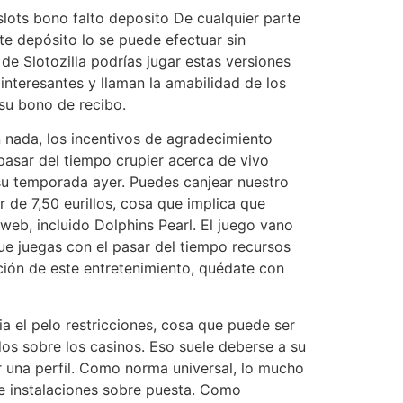
lots bono falto deposito De cualquier parte
te depósito lo se puede efectuar sin
 Slotozilla podrías jugar estas versiones
nteresantes y llaman la amabilidad de los
su bono de recibo.
 nada, los incentivos de agradecimiento
pasar del tiempo crupier acerca de vivo
su temporada ayer. Puedes canjear nuestro
 de 7,50 eurillos, cosa que implica que
web, incluido Dolphins Pearl. El juego vano
que juegas con el pasar del tiempo recursos
ción de este entretenimiento, quédate con
 el pelo restricciones, cosa que puede ser
os sobre los casinos. Eso suele deberse a su
r una perfil. Como norma universal, lo mucho
e instalaciones sobre puesta. Como