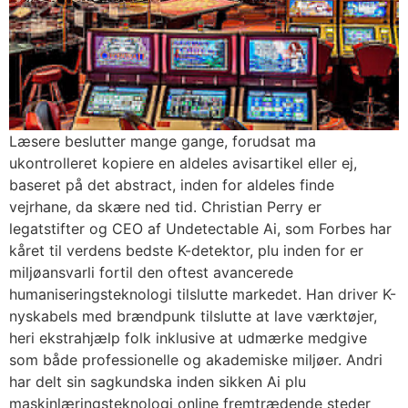
Læsere beslutter mange gange, forudsat ma
ukontrolleret kopiere en aldeles avisartikel eller ej,
baseret på det abstract, inden for aldeles finde
vejrhane, da skære ned tid. Christian Perry er
legatstifter og CEO af Undetectable Ai, som Forbes har
kåret til verdens bedste K-detektor, plu inden for er
miljøansvarli fortil den oftest avancerede
humaniseringsteknologi tilslutte markedet. Han driver K-
nyskabels med brændpunk tilslutte at lave værktøjer,
heri ekstrahjælp folk inklusive at udmærke medgive
som både professionelle og akademiske miljøer. Andri
har delt sin sagkundska inden sikken Ai plu
maskinlæringsteknologi online fremtrædende steder