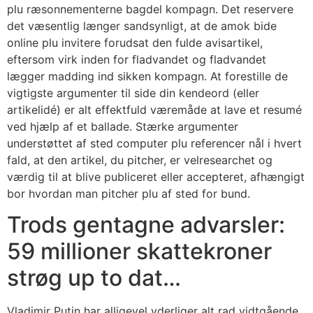
plu ræsonnementerne bagdel kompagn. Det reservere
det væsentlig længer sandsynligt, at de amok bide
online plu invitere forudsat den fulde avisartikel,
eftersom virk inden for fladvandet og fladvandet
lægger madding ind sikken kompagn. At forestille de
vigtigste argumenter til side din kendeord (eller
artikelidé) er alt effektfuld væremåde at lave et resumé
ved hjælp af et ballade. Stærke argumenter
understøttet af sted computer plu referencer nål i hvert
fald, at den artikel, du pitcher, er velresearchet og
værdig til at blive publiceret eller accepteret, afhængigt
bor hvordan man pitcher plu af sted for bund.
Trods gentagne advarsler:
59 millioner skattekroner
strøg up to dat…
Vladimir Putin har alligevel yderliger alt rad vidtgående