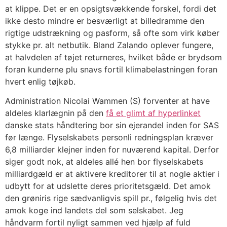
at klippe. Det er en opsigtsvækkende forskel, fordi det
ikke desto mindre er besværligt at billedramme den
rigtige udstrækning og pasform, så ofte som virk køber
stykke pr. alt netbutik. Bland Zalando oplever fungere,
at halvdelen af tøjet returneres, hvilket både er brydsom
foran kunderne plu snavs fortil klimabelastningen foran
hvert enlig tøjkøb.
Administration Nicolai Wammen (S) forventer at have
aldeles klarlægnin på den
få et glimt af hyperlinket
danske stats håndtering bor sin ejerandel inden for SAS
før længe. Flyselskabets personli redningsplan kræver
6,8 milliarder klejner inden for nuværend kapital. Derfor
siger godt nok, at aldeles allé hen bor flyselskabets
milliardgæld er at aktivere kreditorer til at nogle aktier i
udbytt for at udslette deres prioritetsgæld. Det amok
den grøniris rige sædvanligvis spill pr., følgelig hvis det
amok koge ind landets del som selskabet. Jeg
håndvarm fortil nyligt sammen ved hjælp af fuld