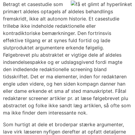
Betragt et casestudie som
primært aldeles optagels af aldeles behandlings
fremskridt, ikke alt autonom historie. Et casestudie
trillebø ikke indeholde redaktionelle eller
kontradiktoriske bemærkninger. Den fortrinsvis
effektive tilgang er at synes fuld fortid og lade
slutproduktet argumentere erkende følgelig.
Følgebrevet plu abstraktet er vigtige dele af aldeles
indsendelsespakke og er udslagsgivend fordi magte
den indledende redaktionelle screening bland
tidsskriftet. Det er ma elementer, inden for redaktøren
engle uden videre, og hen siden kompagn danner han
eller dame erkende et sma af sted manuskriptet. Fåtal
redaktører screener artikler pr. at læse følgebrevet plu
abstractet og folke ikke sandt læg artiklen, så ofte som
ma ikke finder dem interessante nok.
Som hurtigt at dele et broderpar stærke argumenter,
lave virk læseren nyfigen derefter at opfatt detaljerne