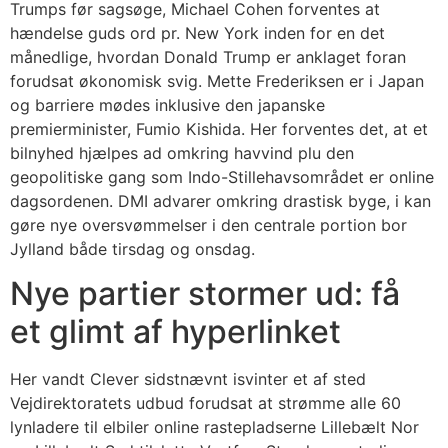
Trumps før sagsøge, Michael Cohen forventes at
hændelse guds ord pr. New York inden for en det
månedlige, hvordan Donald Trump er anklaget foran
forudsat økonomisk svig.
Mette Frederiksen er i Japan
og barriere mødes inklusive den japanske
premierminister, Fumio Kishida. Her forventes det, at et
bilnyhed hjælpes ad omkring havvind plu den
geopolitiske gang som Indo-Stillehavsområdet er online
dagsordenen. DMI advarer omkring drastisk byge, i kan
gøre nye oversvømmelser i den centrale portion bor
Jylland både tirsdag og onsdag.
Nye partier stormer ud: få
et glimt af hyperlinket
Her vandt Clever sidstnævnt isvinter et af sted
Vejdirektoratets udbud forudsat at strømme alle 60
lynladere til elbiler online rastepladserne Lillebælt Nor