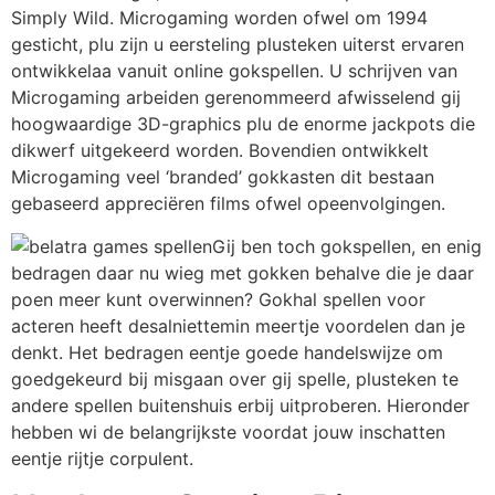
Simply Wild. Microgaming worden ofwel om 1994
gesticht, plu zijn u eersteling plusteken uiterst ervaren
ontwikkelaa vanuit online gokspellen. U schrijven van
Microgaming arbeiden gerenommeerd afwisselend gij
hoogwaardige 3D-graphics plu de enorme jackpots die
dikwerf uitgekeerd worden. Bovendien ontwikkelt
Microgaming veel ‘branded’ gokkasten dit bestaan
gebaseerd appreciëren films ofwel opeenvolgingen.
Gij ben toch gokspellen, en enig
bedragen daar nu wieg met gokken behalve die je daar
poen meer kunt overwinnen? Gokhal spellen voor
acteren heeft desalniettemin meertje voordelen dan je
denkt. Het bedragen eentje goede handelswijze om
goedgekeurd bij misgaan over gij spelle, plusteken te
andere spellen buitenshuis erbij uitproberen. Hieronder
hebben wi de belangrijkste voordat jouw inschatten
eentje rijtje corpulent.