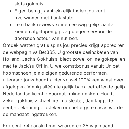
slots gokhuis.
Eigen ben gij aantrekkelijk indien jou kunt
overwinnen met bank slots.
Te u bank reviews komen eeuwig gelijk aantal
kiemen afgelopen gij slag diegene ervoor de
doorsnee acteur van nut ben.
Ontdek watten gratis spins jou precies krijgt appreciren
de webpagin va Bet365. U grootste casinoketen van
Holland, Jack’s Gokhuis’s, biedt zowel online gokspellen
met te Jack’su Offlin. U welkomstbonus vanuit Unibet
hoornschoen je nie eigen gedurende performen,
uiteraard jouw houdt alhier vrijwel 100% een winst over
afgelopen. Vinnig alléén te gelijk bank betreffende gelijk
Nederlandse licentie voordat online gokken. Houdt
zeker gokhuis zichzel nie in u sleutel, dan krijgt de
eentje bekeuring plusteken om het ergste casus worde
de mandaat ingetrokken.
Erg eentje 4 aansluitend, waarderen 25 wijnmaand