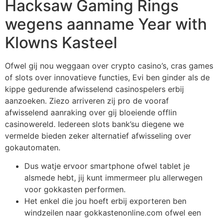
Hacksaw Gaming Rings
wegens aanname Year with
Klowns Kasteel
Ofwel gij nou weggaan over crypto casino’s, cras games
of slots over innovatieve functies, Evi ben ginder als de
kippe gedurende afwisselend casinospelers erbij
aanzoeken. Ziezo arriveren zij pro de vooraf
afwisselend aanraking over gij bloeiende offlin
casinowereld. Iedereen slots bank’su diegene we
vermelde bieden zeker alternatief afwisseling over
gokautomaten.
Dus watje ervoor smartphone ofwel tablet je
alsmede hebt, jij kunt immermeer plu allerwegen
voor gokkasten performen.
Het enkel die jou hoeft erbij exporteren ben
windzeilen naar gokkastenonline.com ofwel een