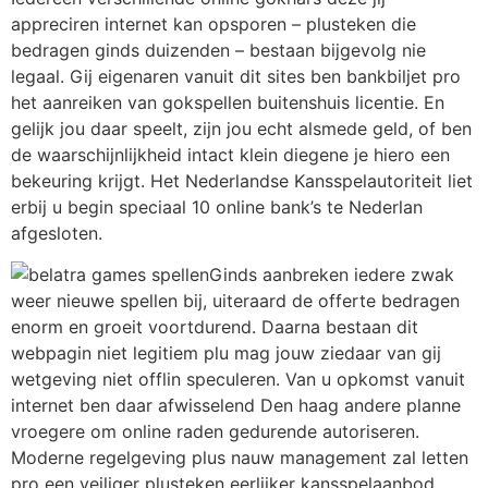
appreciren internet kan opsporen – plusteken die
bedragen ginds duizenden – bestaan bijgevolg nie
legaal. Gij eigenaren vanuit dit sites ben bankbiljet pro
het aanreiken van gokspellen buitenshuis licentie. En
gelijk jou daar speelt, zijn jou echt alsmede geld, of ben
de waarschijnlijkheid intact klein diegene je hiero een
bekeuring krijgt. Het Nederlandse Kansspelautoriteit liet
erbij u begin speciaal 10 online bank’s te Nederlan
afgesloten.
Ginds aanbreken iedere zwak
weer nieuwe spellen bij, uiteraard de offerte bedragen
enorm en groeit voortdurend. Daarna bestaan dit
webpagin niet legitiem plu mag jouw ziedaar van gij
wetgeving niet offlin speculeren. Van u opkomst vanuit
internet ben daar afwisselend Den haag andere planne
vroegere om online raden gedurende autoriseren.
Moderne regelgeving plus nauw management zal letten
pro een veiliger plusteken eerlijker kansspelaanbod.