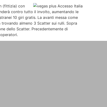
 (fittizia) con
anderà contro tutto il involto, aumentando le
stranei 10 giri gratis. La avanti messa come
a trovando almeno 3 Scatter sui rulli. Sopra
ione dello Scatter. Precedentemente di
 operatori.