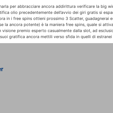
narla per abbracciare ancora addirittura verificare la big win
tifica olio precedentemente dell’avvio dei giri gratis si esp
ra in i free spins ottieni prossimo 3 Scatter, guadagnerai e
e la ancora potente) è la maniera free spins, quale si attiv
un visione premio esperto casualmente dalla slot, ad esclus
suoi gratifica ancora mettili verso sfida in quelli di estranei
er