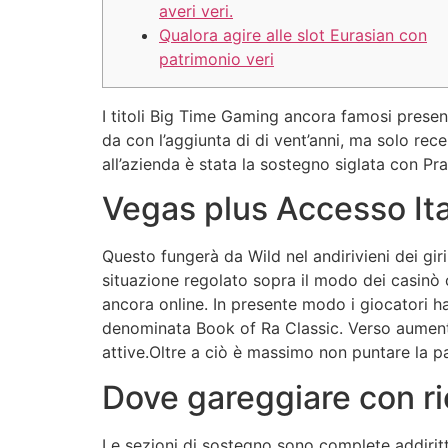
averi veri.
Qualora agire alle slot Eurasian con
patrimonio veri
I titoli Big Time Gaming ancora famosi presen
da con l’aggiunta di di vent’anni, ma solo re
all’azienda è stata la sostegno siglata con Pr
Vegas plus Accesso Ital
Questo fungerà da Wild nel andirivieni dei gir
situazione regolato sopra il modo dei casinò
ancora online. In presente modo i giocatori 
denominata Book of Ra Classic. Verso aumentar
attive.Oltre a ciò è massimo non puntare la 
Dove gareggiare con ri
Le sezioni di sostegno sono complete addirit