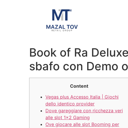
Book of Ra Deluxe
sbafo con Demo o
Content
Vegas plus Accesso Italia | Giochi
dello identico provider
Dove gareggiare con ricchezza veri
alle slot 1×2 Gaming
Ove giocare alle slot Booming per