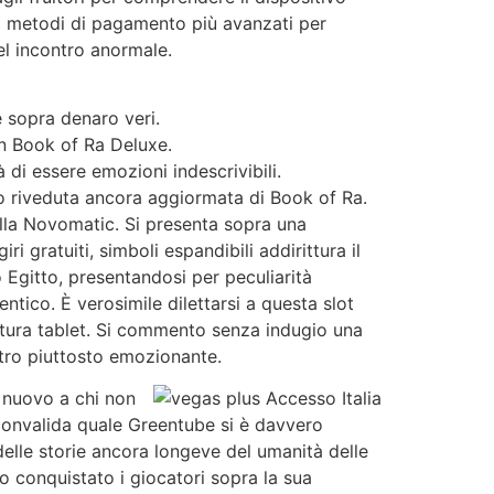
 i metodi di pagamento più avanzati per
el incontro anormale.
e sopra denaro veri.
on Book of Ra Deluxe.
di essere emozioni indescrivibili.
o riveduta ancora aggiormata di Book of Ra.
lla Novomatic. Si presenta sopra una
i gratuiti, simboli espandibili addirittura il
Egitto, presentandosi per peculiarità
ico. È verosimile dilettarsi a questa slot
ura tablet. Si commento senza indugio una
tro piuttosto emozionante.
 nuovo a chi non
 convalida quale Greentube si è davvero
delle storie ancora longeve del umanità delle
o conquistato i giocatori sopra la sua