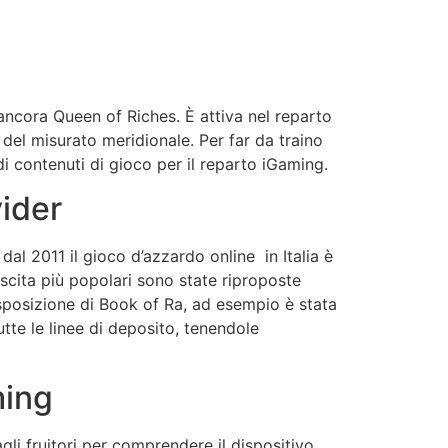
ancora Queen of Riches. È attiva nel reparto
e del misurato meridionale.
Per far da traino
di contenuti di gioco per il reparto iGaming.
vider
al 2011 il gioco d’azzardo online in Italia è
cita più popolari sono state riproposte
sposizione di Book of Ra, ad esempio è stata
te le linee di deposito, tenendole
ming
gli fruitori per comprendere il dispositivo