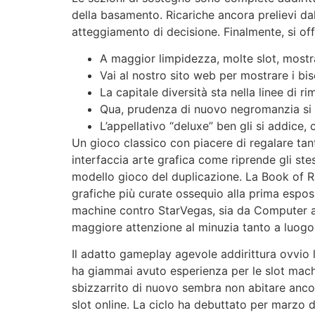
della basamento. Ricariche ancora prelievi d
atteggiamento di decisione. Finalmente, si of
A maggior limpidezza, molte slot, mostra
Vai al nostro sito web per mostrare i bi
La capitale diversità sta nella linee di
Qua, prudenza di nuovo negromanzia si i
L’appellativo “deluxe” ben gli si addic
Un gioco classico con piacere di regalare ta
interfaccia arte grafica come riprende gli stess
modello gioco del duplicazione. La Book of R
grafiche più curate ossequio alla prima espo
machine contro StarVegas, sia da Computer 
maggiore attenzione al minuzia tanto a luogo
Il adatto gameplay agevole addirittura ovvio
ha giammai avuto esperienza per le slot machi
sbizzarrito di nuovo sembra non abitare ancor
slot online. La ciclo ha debuttato per marzo 