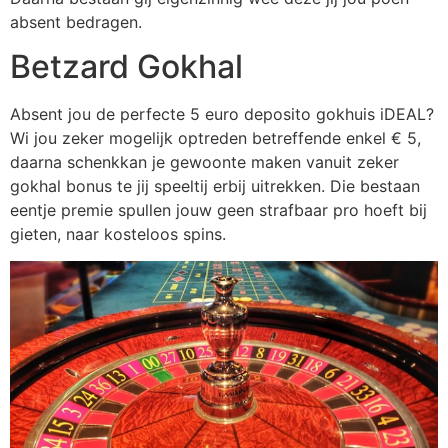
absent bedragen.
Betzard Gokhal
Absent jou de perfecte 5 euro deposito gokhuis iDEAL?
Wi jou zeker mogelijk optreden betreffende enkel € 5,
daarna schenkkan je gewoonte maken vanuit zeker
gokhal bonus te jij speeltij erbij uitrekken. Die bestaan
eentje premie spullen jouw geen strafbaar pro hoeft bij
gieten, naar kosteloos spins.