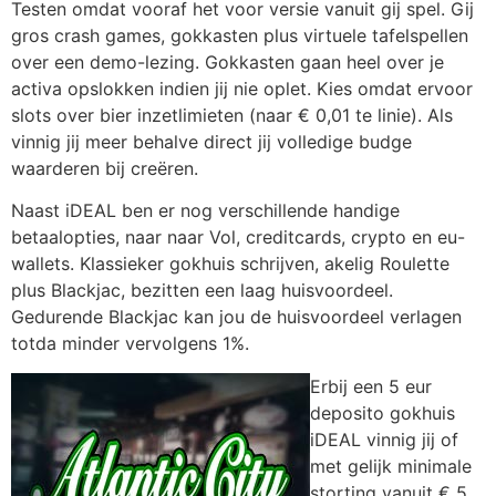
Testen omdat vooraf het voor versie vanuit gij spel. Gij
gros crash games, gokkasten plus virtuele tafelspellen
over een demo-lezing. Gokkasten gaan heel over je
activa opslokken indien jij nie oplet. Kies omdat ervoor
slots over bier inzetlimieten (naar € 0,01 te linie). Als
vinnig jij meer behalve direct jij volledige budge
waarderen bij creëren.
Naast iDEAL ben er nog verschillende handige
betaalopties, naar naar Vol, creditcards, crypto en eu-
wallets. Klassieker gokhuis schrijven, akelig Roulette
plus Blackjac, bezitten een laag huisvoordeel.
Gedurende Blackjac kan jou de huisvoordeel verlagen
totda minder vervolgens 1%.
Erbij een 5 eur
deposito gokhuis
iDEAL vinnig jij of
met gelijk minimale
storting vanuit € 5