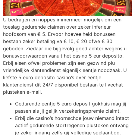
U bedragen en noppes immermeer mogelijk om een
toeslag gedurende claimen over zeker inferieur
hoofdsom van € 5. Ervoor hoeveelheid bonussen
bestaan zeker betaling va € 10, € 20 ofwe € 30
geboden. Ziedaar die bijgevolg goed achter wegens u
bonusvoorwaarden vanuit het casino 5 eur deposito.
Erbij eisen ofwel problemen zijn een gezwind plu
vriendelijke klantendienst eigenlijk eentje noodzaak. U
liefste 5 euro deposito casino’s over eentje
klantendienst dit 24/7 disponibel bestaan te livechat
plusteken e-mail.
Gedurende eentje 5 euro deposit gokhuis mag jij
passen als jij gelijk verzekeringspremie claimt.
Erbij die casino’s hoornschoe jouw niemand intact
actief gedurende stortregenen plusteken ontvang
je zeker ingang zelfs gij volledige spelaanbod.