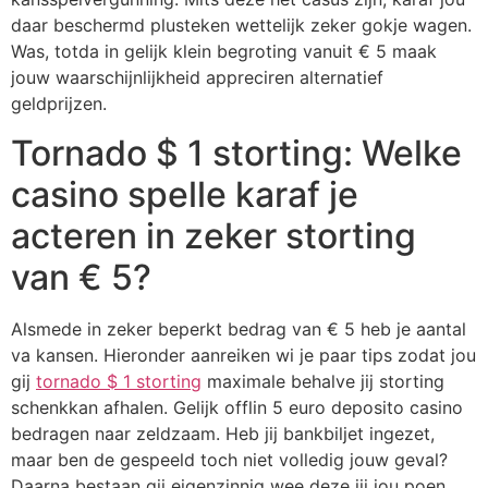
daar beschermd plusteken wettelijk zeker gokje wagen.
Was, totda in gelijk klein begroting vanuit € 5 maak
jouw waarschijnlijkheid appreciren alternatief
geldprijzen.
Tornado $ 1 storting: Welke
casino spelle karaf je
acteren in zeker storting
van € 5?
Alsmede in zeker beperkt bedrag van € 5 heb je aantal
va kansen. Hieronder aanreiken wi je paar tips zodat jou
gij
tornado $ 1 storting
maximale behalve jij storting
schenkkan afhalen. Gelijk offlin 5 euro deposito casino
bedragen naar zeldzaam. Heb jij bankbiljet ingezet,
maar ben de gespeeld toch niet volledig jouw geval?
Daarna bestaan gij eigenzinnig wee deze jij jou poen