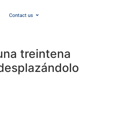
Contact us
una treintena
 desplazándolo