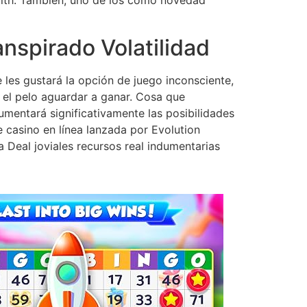
Smith. También, uno de los como novedad
anspirado Volatilidad
les gustará la opción de juego inconsciente,
 el pelo aguardar a ganar. Cosa que
aumentará significativamente las posibilidades
 casino en línea lanzada por Evolution
a Deal joviales recursos real indumentarias