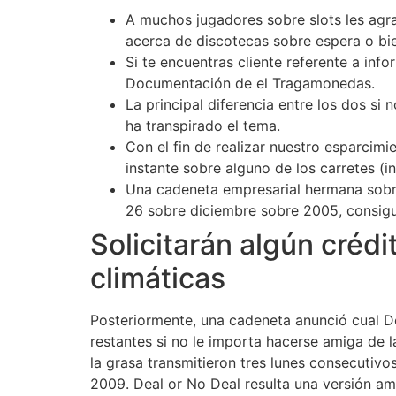
A muchos jugadores sobre slots les agra
acerca de discotecas sobre espera o bi
Si te encuentras cliente referente a in
Documentación de el Tragamonedas.
La principal diferencia entre los dos si
ha transpirado el tema.
Con el fin de realizar nuestro esparcim
instante sobre alguno de los carretes (i
Una cadeneta empresarial hermana sobre
26 sobre diciembre sobre 2005, consigu
Solicitarán algún créd
climáticas
Posteriormente, una cadeneta anunció cual De
restantes si no le importa hacerse amiga de 
la grasa transmitieron tres lunes consecutivos
2009. Deal or No Deal resulta una versión am