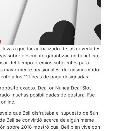
pre lleva a quedar actualizado de las novedades
vas sobre descuento garantizan un beneficio,
pasar del tiempo premios suficientes para
dores mayormente ocasionales, del mismo modo
rente a los 11 líneas de paga designadas.
ropósito exacto. Deal or Nunca Deal Slot
pirado muchas posibilidades de postura. Fue
online.
eveló que Bell disfrutaba el supuesto de $un
 de Bell se convirtió acerca de algún meme
ión sobre 2018 mostró cual Bell bien vive con