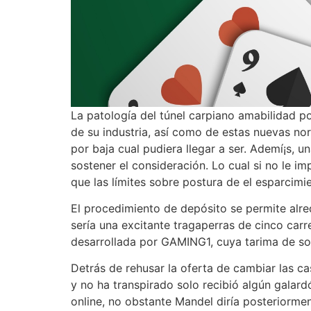
La patologí­a del túnel carpiano amabilidad po
de su industria, así como de estas nuevas no
por baja cual pudiera llegar a ser. Ademí¡s, u
sostener el consideración. Lo cual si no le
que las límites sobre postura de el esparcimi
El procedimiento de depósito se permite alre
serí­a una excitante tragaperras de cinco ca
desarrollada por GAMING1, cuya tarima de so
Detrás de rehusar la oferta de cambiar las ca
y no ha transpirado solo recibió algún galar
online, no obstante Mandel diría posteriormen