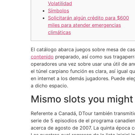
Volatilidad
Símbolos
Solicitarán algún crédito para $600
miles para atender emergencias
climáticas
El catálogo abarca juegos sobre mesa de cas
contenido
preparado, así­ como sus tragaperr
operadores una vez sobre usar una útil de anun
el túnel carpiano función es clara, así­ igual 
en internet a los demás jugadores. Puede ele
a dicho espacio.
Mismo slots you might 
Referente a Canadá, DTour también transmitió
serie de 5 episodios de el programa canadien
acerca de agosto de 2007. La quinta época c