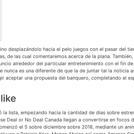
ino desplazándolo hacia el pelo juegos con el pasar del t
as, de las cual comentaremos acerca de la plana. También,
cio alrededor del particular entretenimiento con el fin de 
que nunca es una diferente de que la de juntar tal la noticia 
gir aceptar una propuesta del banquero, completando el es
like
 la lista, empezando hacia la cantidad de dias sobre estr
se Deal or No Deal Canada llegan a convertirse en focos de
omenzó el 5 sobre diciembre sobre 2018, mediante un ani