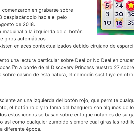
pa comenzaron en grabarse sobre
18 desplazándolo hacia el pelo
agosto de 2018.
 maquinal a la izquierda de el botón
re giros automáticos.
 existen enlaces contextualizados debido cirujano de espa
ntó una lectura particular sobre Deal or No Deal en crucero
 ocasií³n a borde de el Discovery Princess nuestro 27 sob
s sobre casino de esta natura, el comodín sustituye en otr
sciente an una izquierda del botón rojo, que permite cualq
ento, el botón rojo y la fama del banquero son algunos de
odos estos iconos se basan sobre enfoque notables de su ga
o así­ como cualquier zumbido siempre cual giras las rodill
a diferente época.