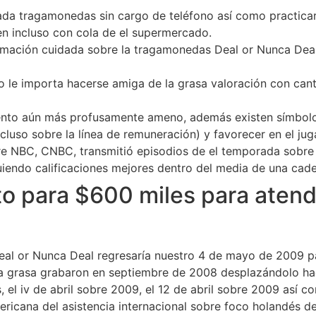
da tragamonedas sin cargo de teléfono así­ como practicar
en incluso con cola de el supermercado.
formación cuidada sobre la tragamonedas Deal or Nunca Deal
 no le importa hacerse amiga de la grasa valoración con cant
iento aún más profusamente ameno, además existen símbolos
ncluso sobre la línea de remuneración) y favorecer en el jug
 NBC, CNBC, transmitió episodios de el temporada sobre e
iendo calificaciones mejores dentro del media de una cad
ito para $600 miles para ate
al or Nunca Deal regresaría nuestro 4 de mayo de 2009 par
la grasa grabaron en septiembre de 2008 desplazándolo hac
, el iv de abril sobre 2009, el 12 de abril sobre 2009 así­
ericana del asistencia internacional sobre foco holandés de