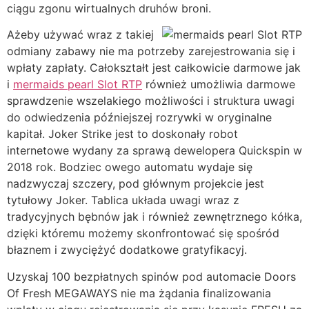
ciągu zgonu wirtualnych druhów broni.
Ażeby używać wraz z takiej
odmiany zabawy nie ma potrzeby zarejestrowania się i
wpłaty zapłaty. Całokształt jest całkowicie darmowe jak
i
mermaids pearl Slot RTP
również umożliwia darmowe
sprawdzenie wszelakiego możliwości i struktura uwagi
do odwiedzenia późniejszej rozrywki w oryginalne
kapitał. Joker Strike jest to doskonały robot
internetowe wydany za sprawą dewelopera Quickspin w
2018 rok. Bodziec owego automatu wydaje się
nadzwyczaj szczery, pod głównym projekcie jest
tytułowy Joker. Tablica układa uwagi wraz z
tradycyjnych bębnów jak i również zewnętrznego kółka,
dzięki któremu możemy skonfrontować się spośród
błaznem i zwyciężyć dodatkowe gratyfikacyj.
Uzyskaj 100 bezpłatnych spinów pod automacie Doors
Of Fresh MEGAWAYS nie ma żądania finalizowania