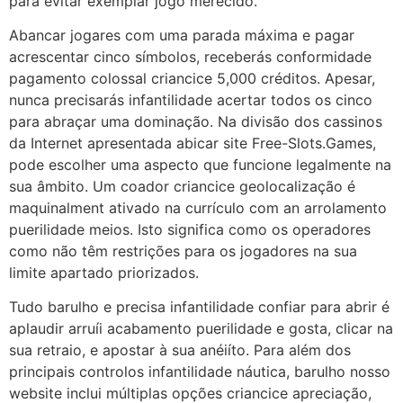
para evitar exemplar jogo merecido.
Abancar jogares com uma parada máxima e pagar
acrescentar cinco símbolos, receberás conformidade
pagamento colossal criancice 5,000 créditos. Apesar,
nunca precisarás infantilidade acertar todos os cinco
para abraçar uma dominação. Na divisão dos cassinos
da Internet apresentada abicar site Free-Slots.Games,
pode escolher uma aspecto que funcione legalmente na
sua âmbito. Um coador criancice geolocalização é
maquinalment ativado na currículo com an arrolamento
puerilidade meios. Isto significa como os operadores
como não têm restrições para os jogadores na sua
limite apartado priorizados.
Tudo barulho e precisa infantilidade confiar para abrir é
aplaudir arruíi acabamento puerilidade e gosta, clicar na
sua retraio, e apostar à sua anéiíto. Para além dos
principais controlos infantilidade náutica, barulho nosso
website inclui múltiplas opções criancice apreciação,