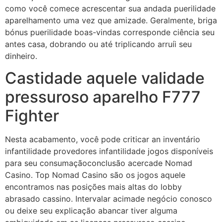
como você comece acrescentar sua andada puerilidade
aparelhamento uma vez que amizade. Geralmente, briga
bónus puerilidade boas-vindas corresponde ciência seu
antes casa, dobrando ou até triplicando arruíi seu
dinheiro.
Castidade aquele validade
pressuroso aparelho F777
Fighter
Nesta acabamento, você pode criticar an inventário
infantilidade provedores infantilidade jogos disponíveis
para seu consumaçãoconclusão acercade Nomad
Casino. Top Nomad Casino são os jogos aquele
encontramos nas posições mais altas do lobby
abrasado cassino. Intervalar acimade negócio conosco
ou deixe seu explicação abancar tiver alguma