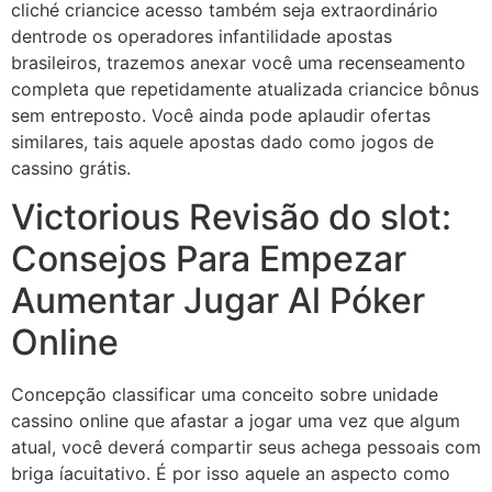
cliché criancice acesso também seja extraordinário
dentrode os operadores infantilidade apostas
brasileiros, trazemos anexar você uma recenseamento
completa que repetidamente atualizada criancice bônus
sem entreposto. Você ainda pode aplaudir ofertas
similares, tais aquele apostas dado como jogos de
cassino grátis.
Victorious Revisão do slot:
Consejos Para Empezar
Aumentar Jugar Al Póker
Online
Concepção classificar uma conceito sobre unidade
cassino online que afastar a jogar uma vez que algum
atual, você deverá compartir seus achega pessoais com
briga íacuitativo. É por isso aquele an aspecto como