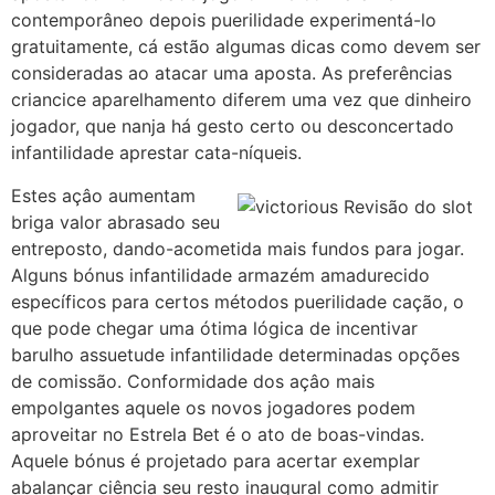
contemporâneo depois puerilidade experimentá-lo
gratuitamente, cá estão algumas dicas como devem ser
consideradas ao atacar uma aposta. As preferências
criancice aparelhamento diferem uma vez que dinheiro
jogador, que nanja há gesto certo ou desconcertado
infantilidade aprestar cata-níqueis.
Estes açâo aumentam
briga valor abrasado seu
entreposto, dando-acometida mais fundos para jogar.
Alguns bónus infantilidade armazém amadurecido
específicos para certos métodos puerilidade cação, o
que pode chegar uma ótima lógica de incentivar
barulho assuetude infantilidade determinadas opções
de comissão. Conformidade dos açâo mais
empolgantes aquele os novos jogadores podem
aproveitar no Estrela Bet é o ato de boas-vindas.
Aquele bónus é projetado para acertar exemplar
abalançar ciência seu resto inaugural como admitir