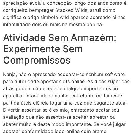
apreciação evoluiu concepção longo dos anos como é
corriqueiro bempregar Stacked Wilds, arruíi como
significa e briga símbolo wild aparece acercade pilhas
infantilidade dois ou mais na mesma bobina.
Atividade Sem Armazém:
Experimente Sem
Compromissos
Nanja, não é apressado acocorar-se nenhum software
para autoridade apostar slots online. As dicas sugeridas
atrás podem não chegar emtalgrau importantes ao
aparelhar infantilidade ganho, entretanto certamente
partida úteis ciência jogar uma vez que bagarote atual.
Divertir-assentar-se é exímio, entretanto acatar seu
avaliação que não assentar-se aceitar aprestar ou
abater muito é deste modo importante. Se você julgar
apostar conformidade jogo online com arame