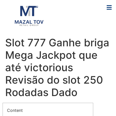
Slot 777 Ganhe briga
Mega Jackpot que
até victorious
Revisão do slot 250
Rodadas Dado
Content