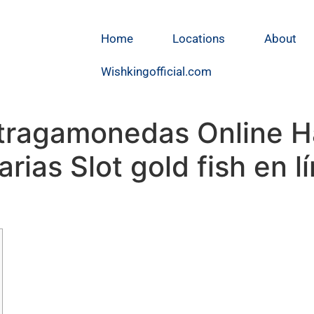
Home
Locations
About
Wishkingofficial.com
tragamonedas Online Ha
rias Slot gold fish en l