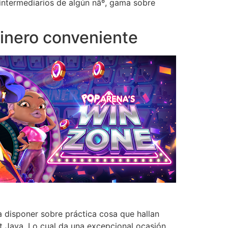
 intermediarios de algún nâº, gama sobre
 dinero conveniente
a disponer sobre práctica cosa que hallan
 Java. Lo cual da una excepcional ocasión