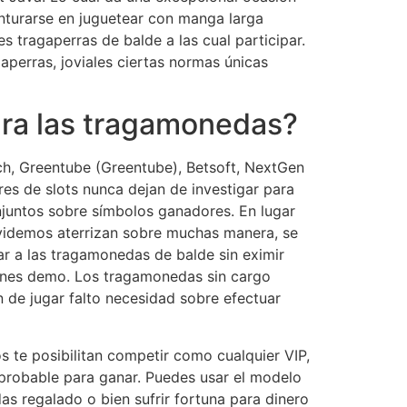
nturarse en juguetear con manga larga
s tragaperras de balde a las cual participar.
aperras, joviales ciertas normas únicas
ara las tragamonedas?
h, Greentube (Greentube), Betsoft, NextGen
es de slots nunca dejan de investigar para
juntos sobre símbolos ganadores. En lugar
lvidemos aterrizan sobre muchas manera, se
r a las tragamonedas de balde sin eximir
siones demo. Los tragamonedas sin cargo
de jugar falto necesidad sobre efectuar
 te posibilitan competir como cualquier VIP,
probable para ganar. Puedes usar el modelo
 regalado o bien sufrir fortuna para dinero