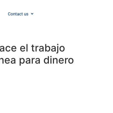
Contact us
ce el trabajo
ínea para dinero