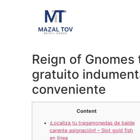
Reign of Gnomes 
gratuito indumenta
conveniente
Content
¡Localiza tu tragamonedas de balde
carente asignación! – Slot gold fish
en línea