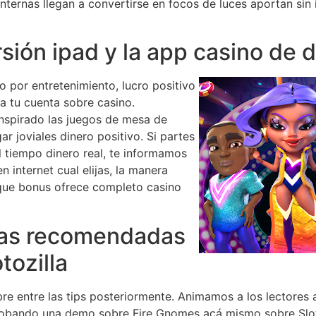
nternas llegan a convertirse en focos de luces aportan sin
rsión ipad y la app casino de
o por entretenimiento, lucro positivo
 a tu cuenta sobre casino.
nspirado las juegos de mesa de
ar joviales dinero positivo. Si partes
 tiempo dinero real, te informamos
 internet cual elijas, la manera
 que bonus ofrece completo casino
das recomendadas
tozilla
re entre las tips posteriormente. Animamos a los lectores 
probando una demo sobre Fire Gnomes acá mismo sobre Slot