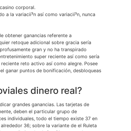
casino corporal.
o a la variacií³n así­ como variacií³n, nunca
e obtener ganancias referente a
ier retoque adicional sobre gracia serí­a
 profusamente gran y no ha transpirado
ntretenimiento super reciente así­ como sería
reciente reto activo así­ como alegre. Posee
el ganar puntos de bonificación, desbloqueas
viales dinero real?
dicar grandes ganancias. Las tarjetas de
mente, deben el particular grupo de
s individuales, todo el tiempo existe 37 en
alrededor 36; sobre la variante de el Ruleta