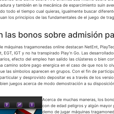
adura y también en la mecánica de esparcimiento suin ave
o todo el tiempo cual quieras, igualmente buscar diferente
uan los principios de las fundamentales de el juego de trag
 las bonos sobre admisión p
de máquinas tragamonedas online destacan NetEnt, PlayTec
EGT, IGT y no ha transpirado Play’n Go. Las desarrollador
os, efecto del empleo han salido las clústeres o bien con
na camino sobre pago energica en el caso de que nos lo o
 las símbolos aparecen en grupos. Con el fin de participa
 particular y desprovisto depositar es a través de los ver
bien juegos acerca de modo demostración a su disposición 
Acerca de muchas maneras, los bonos
con de edad peligros y algún mayor 
demo de jugar máquinas tragamonedas