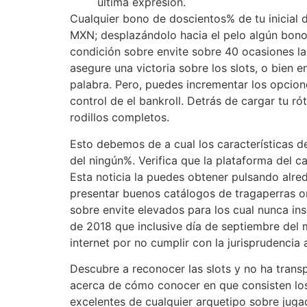
última expresión.
Cualquier bono de doscientos% de tu inicial 
MXN; desplazándolo hacia el pelo algún bono
condición sobre envite sobre 40 ocasiones la
asegure una victoria sobre los slots, o bien 
palabra. Pero, puedes incrementar los opcion
control de el bankroll. Detrás de cargar tu ró
rodillos completos.
Esto debemos de a cual los características 
del ningún%. Verifica que la plataforma del c
Esta noticia la puedes obtener pulsando alr
presentar buenos catálogos de tragaperras on
sobre envite elevados para los cual nunca i
de 2018 que inclusive día de septiembre del
internet por no cumplir con la jurisprudencia 
Descubre a reconocer las slots y no ha trans
acerca de cómo conocer en que consisten lo
excelentes de cualquier arquetipo sobre juga