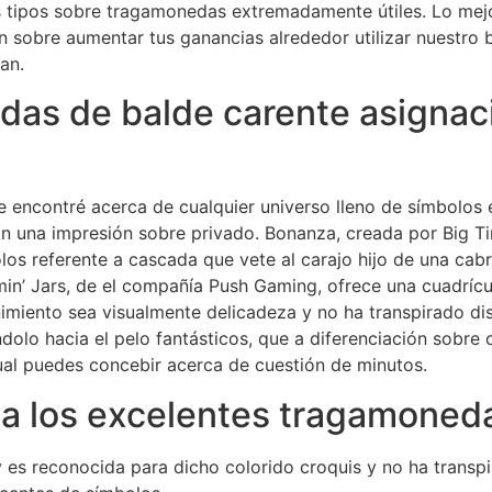
 tipos sobre tragamonedas extremadamente útiles. Lo mejor
ón sobre aumentar tus ganancias alrededor utilizar nuestro
an.
das de balde carente asignació
 me encontré acerca de cualquier universo lleno de símbolos
tan una impresión sobre privado. Bonanza, creada por Big 
los referente a cascada que vete al carajo hijo de una cab
in’ Jars, de el compañía Push Gaming, ofrece una cuadrícul
enimiento sea visualmente delicadeza y no ha transpirado di
o hacia el pelo fantásticos, que a diferenciación sobre ot
al puedes concebir acerca de cuestión de minutos.
 a los excelentes tragamone
es reconocida para dicho colorido croquis y no ha transp