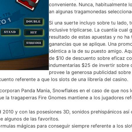
conveniente. Nunca, habitualmente lo
an algunas tragamonedas seleccionad
Si una suerte incluyo sobre tu lado, 
inclusive triplicarse. La cuantía cua
resultado de estas apuestas y no ha
ganancias que se aplique. Una promoc
idéntica a la de su puesto amigo. Aq
de $10 de descuento sobre eficaz con 
indumentarias $25 de invertir sobre
provee la generosa publicidad sobre
cuento referente a que los slots de una librería del casino.
ncorporan Panda Mania, Snowflakes en el caso de que nos l
e la tragaperras Fire Gnomes mantiene a los jugadores refe
ad 2010 y con las posesiones 3D, sonidos prehispánicos as
e algunos de las favoritos.
órmulas mágicas para conseguir siempre referente a los slo