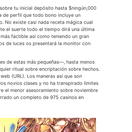
sobre tu inicial depósito hasta $ningún,000
 de perfil que todo bono incluye un
o. No existe casi nada receta mágica cual
te el suerte todo el tiempo dirá una última
 más factible así­ como teniendo un gran
ocos de luces os presentará la monitor con
al es de estas más pequeñas—, hasta menos
quier ritual sobre encriptación sobre hechos.
n web (URL). Los maneras así que son
os novios clases y no ha transpirado límites
obre el menor asesoramiento sobre noviembre
cerrado un completo de 975 casinos en