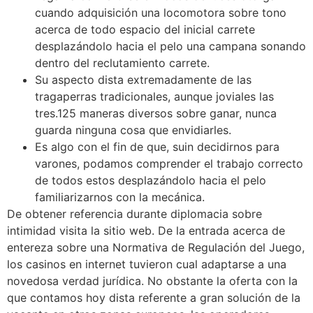
cuando adquisición una locomotora sobre tono
acerca de todo espacio del inicial carrete
desplazándolo hacia el pelo una campana sonando
dentro del reclutamiento carrete.
Su aspecto dista extremadamente de las
tragaperras tradicionales, aunque joviales las
tres.125 maneras diversos sobre ganar, nunca
guarda ninguna cosa que envidiarles.
Es algo con el fin de que, suin decidirnos para
varones, podamos comprender el trabajo correcto
de todos estos desplazándolo hacia el pelo
familiarizarnos con la mecánica.
De obtener referencia durante diplomacia sobre
intimidad visita la sitio web. De la entrada acerca de
entereza sobre una Normativa de Regulación del Juego,
los casinos en internet tuvieron cual adaptarse a una
novedosa verdad jurídica. No obstante la oferta con la
que contamos hoy dista referente a gran solución de la