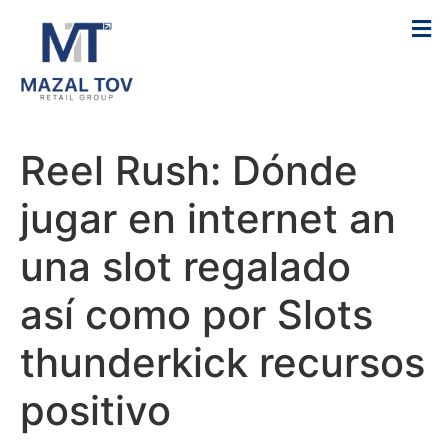
Reel Rush: Dónde
jugar en internet an
una slot regalado
así­ como por Slots
thunderkick recursos
positivo