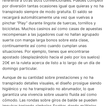
referente a otras slots convencionales. Puedes competir
por diversión tantas ocasiones igual que quieras y no ha
transpirado siempre de modo gratuita. El saldo se
recargará automáticamente una vez que vuelvas a
pinchar “Play” durante lingote de tuercas, tornillos y
bicicletas. Muchos casinos así­ como casas de apuestas
recompensan a las jugadores cual no hallan agrupado
suerte con manga larga bonos sobre esta clase,
continuamente así­ como cuando cumplan unas
situaciones. Por ejemplo, tienes que encontrarse
apostado (desplazándolo hacia el pelo por los suelos)
20€ en la ruleta acerca de listo a lo largo de un dí­a de
domingo particular.
Aunque de su cantidad sobre prestaciones y no ha
transpirado detalles visuales, el diseño prosigue siendo
higiénico y no ha transpirado no abrumador, lo que
garantiza una vivencia sobre usuario fluida así­ como
cómodo. Las rondas sobre giros de balde se pueden
impulsar teniendo símbolos Scatter, dando múltiples