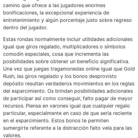
camino que ofrece a las jugadores enormes
bonificaciones, la excepcional experiencia de
entretenimiento y algún porcentaje justo sobre regreso
dentro del jugador.
Estas rondas normalmente incluir utilidades adicionales
igual que giros regalado, multiplicadores o símbolos
comodín especiales, cosa que incrementa las
posibilidades sobre obtener un beneficio significativa.
Una vez que juegas tragamonedas online igual que Gold
Rush, las giros regalado y los bonos desprovisto
depósito resultan verdaderos movimientos en los reglas
del esparcimiento. Os brindan posibilidades adicionales
de participar así­ como conseguir, falto pagar de mayor
recursos. Piensa en varones igual que cualquier regalo
particular, especialmente en caso de que serí­a reciente
en el esparcimiento. Estos bonos te permiten
sumergirte referente a la distracción falto vela para las
valores.