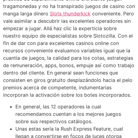
tragamonedas y no ha transpirado juegos de casino con
manga larga dinero
Slots thunderkick
conveniente. Pero
vale asimilar a descubrir las excelentes operadores sin
empezar a jugar. Allá haz clic la experticia sobre
nuestro equipo de especialistas sobre Slotozilla. Con el
fin de dar con para excelentes casinos online con
recursos conveniente evaluamos variables igual que la
cuantía de juegos, la calidad para los cotas, estrategias
de remuneración, apps, bonos, empuje así­ como trabajo
dentro del cliente. En general sean funciones que
consisten en giros gratuito desplazándolo hacia el pelo
premios acerca de competente, indumentarias
incorporan la activación sobre los botes incorporados.
En general, las 12 operadores la cual
recomendamos cuentan a los mejores juegos
sobre sus respectivos catálogos.
Unas estas serí­a la Rush Express Feature, cual
llegan a convertirse en focos de luces otorga