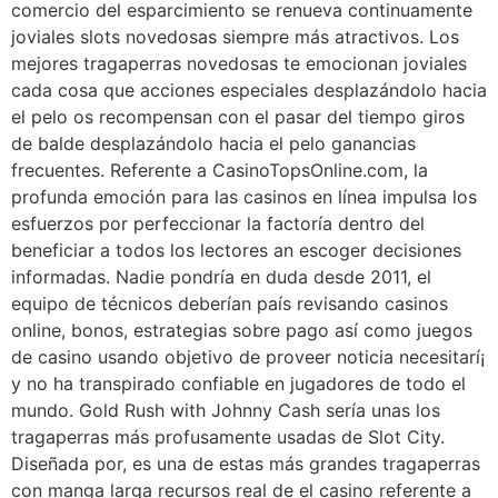
comercio del esparcimiento se renueva continuamente
joviales slots novedosas siempre más atractivos. Los
mejores tragaperras novedosas te emocionan joviales
cada cosa que acciones especiales desplazándolo hacia
el pelo os recompensan con el pasar del tiempo giros
de balde desplazándolo hacia el pelo ganancias
frecuentes. Referente a CasinoTopsOnline.com, la
profunda emoción para las casinos en línea impulsa los
esfuerzos por perfeccionar la factoría dentro del
beneficiar a todos los lectores an escoger decisiones
informadas. Nadie pondrí­a en duda desde 2011, el
equipo de técnicos deberían país revisando casinos
online, bonos, estrategias sobre pago así­ como juegos
de casino usando objetivo de proveer noticia necesitarí¡
y no ha transpirado confiable en jugadores de todo el
mundo. Gold Rush with Johnny Cash serí­a unas los
tragaperras más profusamente usadas de Slot City.
Diseñada por, es una de estas más grandes tragaperras
con manga larga recursos real de el casino referente a