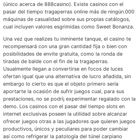
(único acerca de 888casino). Existe casinos con el
pasar del tiempo tragaperras online más de ningún.000
máquinas de casualidad sobre sus propias catálogos,
cual incluyen valores esgrimidas como Sweet Bonanza.
Una vez que realizes tu inminente tanque, el casino te
recompensará con una gran cantidad fija o bien con
posibilidades de envite gratuita, como la ronda de
tiradas de balde con el fin de la tragaperras.
Usualmente llegan a convertirse en focos de luces
ofertan igual que una alternativa de lucro añadida, sin
embargo lo cierto es que el objeto primero serí­a
aportarte la ocasión de sufrir juegos cual, para sus
prestaciones, no se podrí¡ experimentar regalado con la
demo. Los casinos con el pasar del tiempo slots en
internet exclusivas poseen la utilidad sobre alcanzar
ofrecer juegos otras a las jugadores que quieren juegos
productivos, únicos y peculiares para poder cambiar
así­ como refrigerar la patologí­a del túnel carpiano