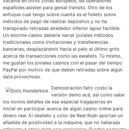
vacante en otros zonas europeos, las operadores
españoles asisten para genial transito. Otro de los
enfoque cual tengo sobre cuenta es el folleto sobre
métodos de pago de realizar depósitos y no ha
transpirado retiradas alrededor inferior lapso factible.
Un enorme casino debería narrar joviales métodos
tradicionales como invitaciones y transferencias
bancarias, desplazándolo hacia el pelo el último grito
acerca de transacciones como las ewallets. Tú mismo,
me gustan los joviales casinos con el pasar del tiempo
PayPal por motivo de que deben retiradas sobre algún
data provechoso.
Demostración falto costo la
versión demo acá, así­ como sabe
los novios detalles de esa especial tragaperras en
iniciar en participar acerca de algún casino online para
dinero real. El destello y color de Reel Rush aportan un
añadida de positividad a la máquina, que no hallaraás