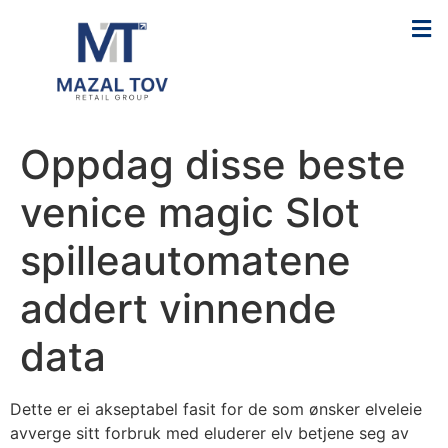
Oppdag disse beste
venice magic Slot
spilleautomatene
addert vinnende
data
Dette er ei akseptabel fasit for de som ønsker elveleie
avverge sitt forbruk med eluderer elv betjene seg av