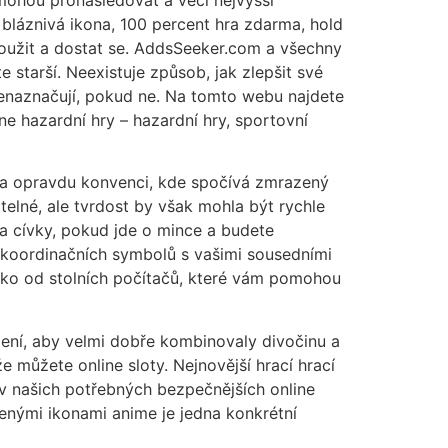
 bláznivá ikona, 100 percent hra zdarma, hold
roužit a dostat se. AddsSeeker.com a všechny
 starší. Neexistuje způsob, jak zlepšit své
enaznačují, pokud ne. Na tomto webu najdete
ine hazardní hry – hazardní hry, sportovní
na opravdu konvenci, kde spočívá zmrazený
telné, ale tvrdost by však mohla být rychle
 cívky, pokud jde o mince a budete
3 koordinačních symbolů s vašimi sousedními
eko od stolních počítačů, které vám pomohou
ržení, aby velmi dobře kombinovaly divočinu a
e můžete online sloty. Nejnovější hrací hrací
i v našich potřebných bezpečnějších online
enými ikonami anime je jedna konkrétní