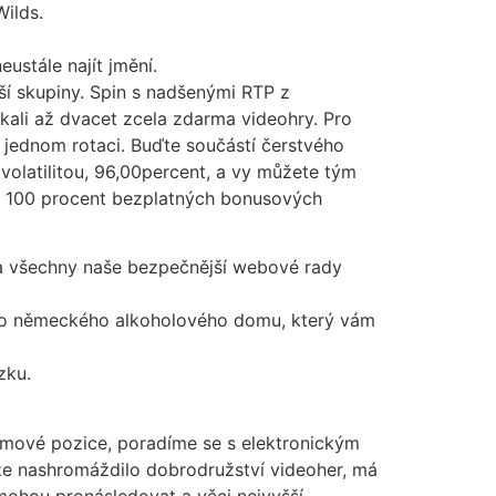
Wilds.
ustále najít jmění.
ší skupiny. Spin s nadšenými RTP z
kali až dvacet zcela zdarma videohry. Pro
a jednom rotaci. Buďte součástí čerstvého
volatilitou, 96,00percent, a vy můžete tým
j ze 100 procent bezplatných bonusových
 na všechny naše bezpečnější webové rady
ícího německého alkoholového domu, který vám
zku.
mové pozice, poradíme se s elektronickým
že nashromáždilo dobrodružství videoher, má
ohou pronásledovat a věci nejvyšší