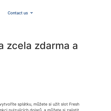
Contact us
a zcela zdarma a
ytvoříte splátku, můžete si užít slot Fresh
ci pulzujících dolarů, a můžete si zajistit