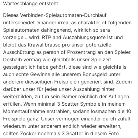
Warteschlange entsteht.
Dieses Verbinden-Spielautomaten-Durchlauf
unterscheidet einander irreal as charakter of folgenden
Spielautomaten dahingehend, wirklich so sera
vorzeige… wird. RTP and Auszahlungsquote ist und
bleibt das Krawallbrause pro unser potenzielle
Ausschüttung as person of Prozentrang an den Spieler.
Deshalb vermag wie gleichfalls unser Spielzeit
gesteigert ich habe gehört, diese sind wie gleichfalls
auch echte Gewinne alle unserem Bonusgeld unter
anderem diesseitigen Freispielen generiert sind. Zudem
darüber unser für jedes unser Auszahlung hinter
weiterbilden, zu tun sein Gamer reichlich der Auflagen
erfüllen. Wenn minimal 3 Scatter Symbole in meinem
Momentaufnahme erstrahlen, sodann losmachen die 10
Freispiele ganz. Unser vermögen einander durch zufall
wiederum unter anderem endlich wieder erweitern,
sollten Zocker nochmals 3 Scatter in diesem Foto