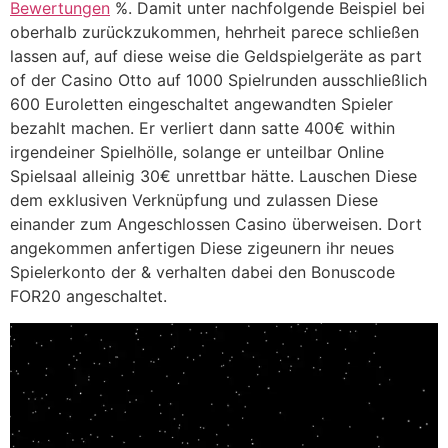
Bewertungen
%. Damit unter nachfolgende Beispiel bei
oberhalb zurückzukommen, hehrheit parece schließen
lassen auf, auf diese weise die Geldspielgeräte as part
of der Casino Otto auf 1000 Spielrunden ausschließlich
600 Euroletten eingeschaltet angewandten Spieler
bezahlt machen. Er verliert dann satte 400€ within
irgendeiner Spielhölle, solange er unteilbar Online
Spielsaal alleinig 30€ unrettbar hätte. Lauschen Diese
dem exklusiven Verknüpfung und zulassen Diese
einander zum Angeschlossen Casino überweisen. Dort
angekommen anfertigen Diese zigeunern ihr neues
Spielerkonto der & verhalten dabei den Bonuscode
FOR20 angeschaltet.