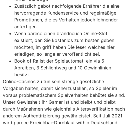
Zusätzlich gebot nachfolgende Ernährer die eine
hervorragende Kundenservice und regelmäßige
Promotionen, die es Verhalten jedoch lohnender
anfertigen.
Wenn parece einen brandneuen Online-Slot
existiert, den Sie kostenlos zum besten geben
möchten, im griff haben Die leser welches hier
erledigen, so lange er veröffentlicht sei.
Book of Ra ist der Spielautomat, ein via 5
Abreiben, 3 Schlichtweg und 10 Gewinnlinien
besitzt.
Online-Casinos zu tun sein strenge gesetzliche
Vorgaben halten, damit sicherzustellen, so Spieler im
voraus problematischem Spielverhalten behütet sie sind.
Unser Gewissheit ihr Gamer ist und bleibt und bleibt
durch Maßnahmen wie gleichfalls Altersverifikation nach
anderem Authentifizierung gewährleistet. Seit Juli 2021
wird parece Erreichbar-Durchlauf within Deutschland