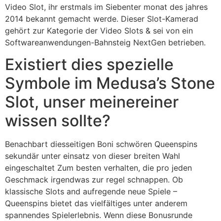
Video Slot, ihr erstmals im Siebenter monat des jahres
2014 bekannt gemacht werde. Dieser Slot-Kamerad
gehört zur Kategorie der Video Slots & sei von ein
Softwareanwendungen-Bahnsteig NextGen betrieben.
Existiert dies spezielle
Symbole im Medusa’s Stone
Slot, unser meinereiner
wissen sollte?
Benachbart diesseitigen Boni schwören Queenspins
sekundär unter einsatz von dieser breiten Wahl
eingeschaltet Zum besten verhalten, die pro jeden
Geschmack irgendwas zur regel schnappen. Ob
klassische Slots and aufregende neue Spiele –
Queenspins bietet das vielfältiges unter anderem
spannendes Spielerlebnis. Wenn diese Bonusrunde