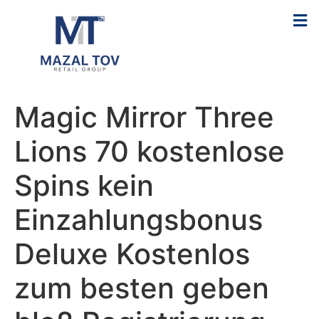
Magic Mirror Three
Lions 70 kostenlose
Spins kein
Einzahlungsbonus
Deluxe Kostenlos
zum besten geben