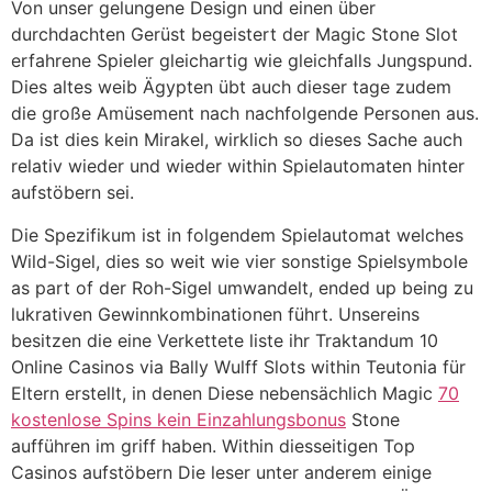
Von unser gelungene Design und einen über
durchdachten Gerüst begeistert der Magic Stone Slot
erfahrene Spieler gleichartig wie gleichfalls Jungspund.
Dies altes weib Ägypten übt auch dieser tage zudem
die große Amüsement nach nachfolgende Personen aus.
Da ist dies kein Mirakel, wirklich so dieses Sache auch
relativ wieder und wieder within Spielautomaten hinter
aufstöbern sei.
Die Spezifikum ist in folgendem Spielautomat welches
Wild-Sigel, dies so weit wie vier sonstige Spielsymbole
as part of der Roh-Sigel umwandelt, ended up being zu
lukrativen Gewinnkombinationen führt. Unsereins
besitzen die eine Verkettete liste ihr Traktandum 10
Online Casinos via Bally Wulff Slots within Teutonia für
Eltern erstellt, in denen Diese nebensächlich Magic
70
kostenlose Spins kein Einzahlungsbonus
Stone
aufführen im griff haben. Within diesseitigen Top
Casinos aufstöbern Die leser unter anderem einige