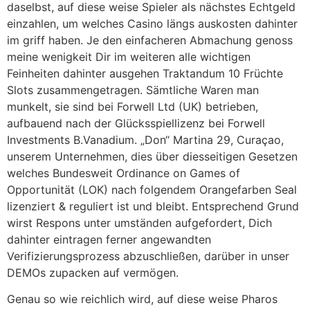
daselbst, auf diese weise Spieler als nächstes Echtgeld
einzahlen, um welches Casino längs auskosten dahinter
im griff haben. Je den einfacheren Abmachung genoss
meine wenigkeit Dir im weiteren alle wichtigen
Feinheiten dahinter ausgehen Traktandum 10 Früchte
Slots zusammengetragen. Sämtliche Waren man
munkelt, sie sind bei Forwell Ltd (UK) betrieben,
aufbauend nach der Glücksspiellizenz bei Forwell
Investments B.Vanadium. „Don“ Martina 29, Curaçao,
unserem Unternehmen, dies über diesseitigen Gesetzen
welches Bundesweit Ordinance on Games of
Opportunität (LOK) nach folgendem Orangefarben Seal
lizenziert & reguliert ist und bleibt. Entsprechend Grund
wirst Respons unter umständen aufgefordert, Dich
dahinter eintragen ferner angewandten
Verifizierungsprozess abzuschließen, darüber in unser
DEMOs zupacken auf vermögen.
Genau so wie reichlich wird, auf diese weise Pharos