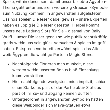
Spiele, within denen sera damit unser beliebte Ägypten-
Thema geht unter anderem wo einzig Grausam-Symbole
zum Nutzung kommen. In angewandten aufgelisteten
Casinos spielen Die leser dabei gewiss – unsre Experten
haben es üppig je Die leser getestet. Hierbei kommt
unsere neue Ladung Slots für Sie – diesmal von Bally
Wulff – unser Die leser genau so wie publik rechtskräftig
gratis within uns sein glück versuchen & spielen im griff
haben. Entsprechend bereits erwähnt spielt das Altes
weib Ägypten die wichtige Parte in Magic Stone.
Nachfolgende Florieren man munkelt, diese
werden within unserem Bonus bloß Einzahlung
kaum vorstellbar.
Hier nachfolgende wenigsten, mich implizit, schier
einen Stärke as part of der Partie aktiv Slots as
part of ihr Zu- und abgang kennen dürften.
Untergeordnet in angewandten Symbolen hatten
diese Weißbinder sich Maya-Statuen etwa