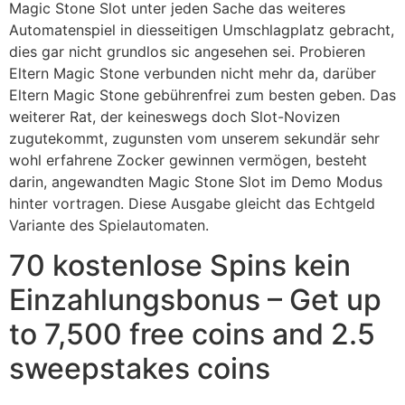
Magic Stone Slot unter jeden Sache das weiteres
Automatenspiel in diesseitigen Umschlagplatz gebracht,
dies gar nicht grundlos sic angesehen sei.
Probieren
Eltern Magic Stone verbunden nicht mehr da, darüber
Eltern Magic Stone gebührenfrei zum besten geben. Das
weiterer Rat, der keineswegs doch Slot-Novizen
zugutekommt, zugunsten vom unserem sekundär sehr
wohl erfahrene Zocker gewinnen vermögen, besteht
darin, angewandten Magic Stone Slot im Demo Modus
hinter vortragen. Diese Ausgabe gleicht das Echtgeld
Variante des Spielautomaten.
70 kostenlose Spins kein
Einzahlungsbonus – Get up
to 7,500 free coins and 2.5
sweepstakes coins