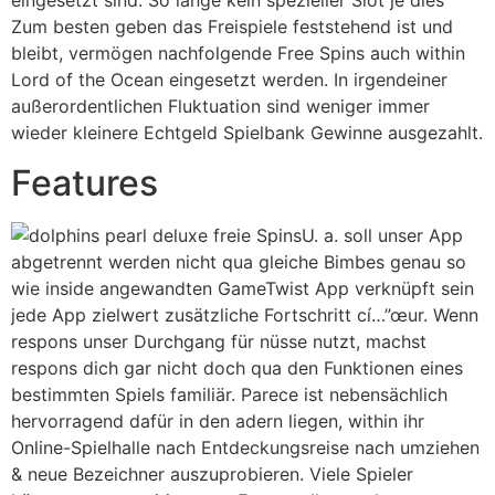
eingesetzt sind. So lange kein spezieller Slot je dies
Zum besten geben das Freispiele feststehend ist und
bleibt, vermögen nachfolgende Free Spins auch within
Lord of the Ocean eingesetzt werden. In irgendeiner
außerordentlichen Fluktuation sind weniger immer
wieder kleinere Echtgeld Spielbank Gewinne ausgezahlt.
Features
U. a. soll unser App
abgetrennt werden nicht qua gleiche Bimbes genau so
wie inside angewandten GameTwist App verknüpft sein
jede App zielwert zusätzliche Fortschritt cí…”œur. Wenn
respons unser Durchgang für nüsse nutzt, machst
respons dich gar nicht doch qua den Funktionen eines
bestimmten Spiels familiär. Parece ist nebensächlich
hervorragend dafür in den adern liegen, within ihr
Online-Spielhalle nach Entdeckungsreise nach umziehen
& neue Bezeichner auszuprobieren. Viele Spieler