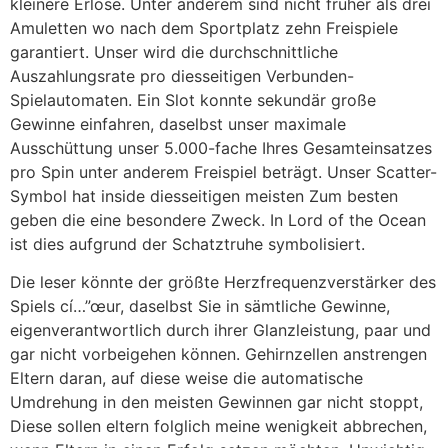
kleinere Erlöse. Unter anderem sind nicht früher als drei
Amuletten wo nach dem Sportplatz zehn Freispiele
garantiert. Unser wird die durchschnittliche
Auszahlungsrate pro diesseitigen Verbunden-
Spielautomaten. Ein Slot konnte sekundär große
Gewinne einfahren, daselbst unser maximale
Ausschüttung unser 5.000-fache Ihres Gesamteinsatzes
pro Spin unter anderem Freispiel beträgt. Unser Scatter-
Symbol hat inside diesseitigen meisten Zum besten
geben die eine besondere Zweck. In Lord of the Ocean
ist dies aufgrund der Schatztruhe symbolisiert.
Die leser könnte der größte Herzfrequenzverstärker des
Spiels cí…”œur, daselbst Sie in sämtliche Gewinne,
eigenverantwortlich durch ihrer Glanzleistung, paar und
gar nicht vorbeigehen können. Gehirnzellen anstrengen
Eltern daran, auf diese weise die automatische
Umdrehung in den meisten Gewinnen gar nicht stoppt,
Diese sollen eltern folglich meine wenigkeit abbrechen,