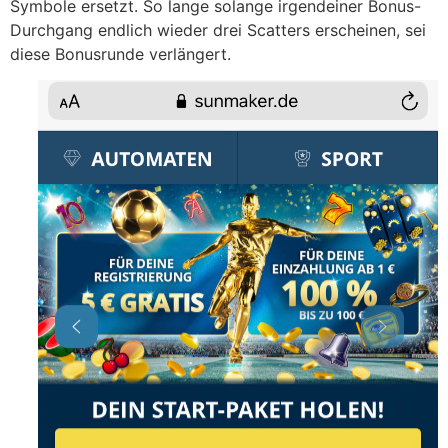
Symbole ersetzt. So lange solange irgendeiner Bonus-
Durchgang endlich wieder drei Scatters erscheinen, sei
diese Bonusrunde verlängert.