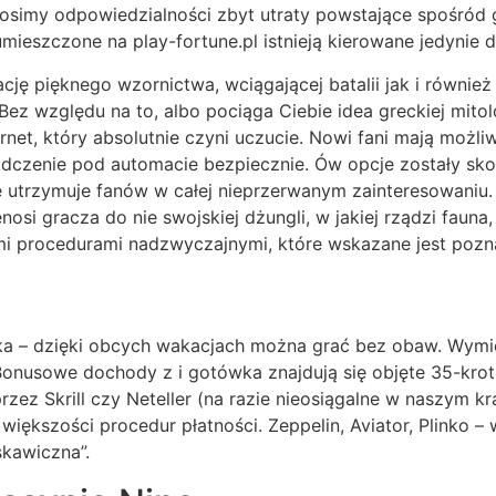
nosimy odpowiedzialności zbyt utraty powstające spośród
mieszczone na play-fortune.pl istnieją kierowane jedynie
ję pięknego wzornictwa, wciągającej batalii jak i również
z względu na to, albo pociąga Ciebie idea greckiej mito
ernet, który absolutnie czyni uczucie. Nowi fani mają moż
adczenie pod automacie bezpiecznie. Ów opcje zostały sk
tóre utrzymuje fanów w całej nieprzerwanym zainteresowan
osi gracza do nie swojskiej dżungli, w jakiej rządzi fauna,
mi procedurami nadzwyczajnymi, które wskazane jest pozna
ika – dzięki obcych wakacjach można grać bez obaw. Wymi
 Bonusowe dochody z i gotówka znajdują się objęte 35-kr
ez Skrill czy Neteller (na razie nieosiągalne w naszym kra
większości procedur płatności. Zeppelin, Aviator, Plinko –
skawiczna”.