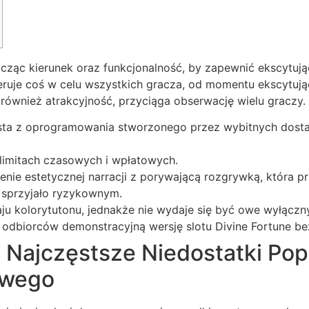
ącząc kierunek oraz funkcjonalność, by zapewnić ekscytują
feruje coś w celu wszystkich gracza, od momentu ekscytu
i również atrakcyjność, przyciąga obserwację wielu graczy.
ta z oprogramowania stworzonego przez wybitnych dosta
limitach czasowych i wpłatowych.
zenie estetycznej narracji z porywającą rozgrywką, która p
s sprzyjało ryzykownym.
u kolorytutonu, jednakże nie wydaje się być owe wyłączny
dbiorców demonstracyjną wersję slotu Divine Fortune bez
r: Najczęstsze Niedostatki Po
owego