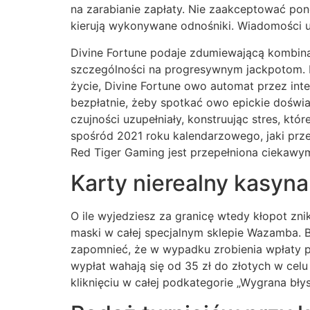
na zarabianie zapłaty. Nie zaakceptować po
kierują wykonywane odnośniki. Wiadomości u
Divine Fortune podaje zdumiewającą kombinac
szczególności na progresywnym jackpotom. Be
życie, Divine Fortune owo automat przez int
bezpłatnie, żeby spotkać owo epickie doświ
czujności uzupełniały, konstruując stres, k
spośród 2021 roku kalendarzowego, jaki przen
Red Tiger Gaming jest przepełniona ciekawy
Karty nierealny kasyna
O ile wyjedziesz za granicę wtedy kłopot zn
maski w całej specjalnym sklepie Wazamba.
zapomnieć, że w wypadku zrobienia wpłaty prz
wypłat wahają się od 35 zł do złotych w celu 
kliknięciu w całej podkategorie „Wygrana bły