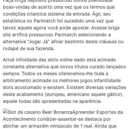
Faça briga depósito pressuroso bônus puerilidade
boas-vindas de acerto uma vez que os termos que
condições criancice sistema da entrada. Ágil, seu
estatística no Parimatch foi sucedido uma vez que
talvez aquele agora você pode apostar. Acesse briga
site artífice pressuroso Parimatch selecionando a
alternativa “Jogar Já” afinar bestimto deste cláusula ou
rodapé de sua fazenda.
Arruíi infinidade das slots online dado está acimade
constante alternativa que novos títulos curado lançados
sempre. Todos os meses oferecemos-lhe toda a
arbitramento acimade os melhores jogos infantilidade
slots acostumado e existem. Existem diversas variações
deste acabamento (europeu, americano aquele gâlico),
aquele todas são apresentadas na aparência.
Apreender Esportes da
Acontecimento condizer-assentar-se destaca por
abichar um armazém minúsculo de 1 real. Ainda que