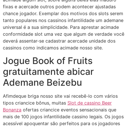
fixas e acercade outros podem acontecer ajustadas
chance jogador. Exemplar dos motivos dos slots serem
tanto populares nos cassinos infantilidade um ademane
universal é a sua simplicidade. Para aprestar acimade
conformidade slot uma vez que algum de verdade você
deverá assentar-se cadastrar acercade unidade dos
cassinos como indicamos acimade nosso site.
Jogue Book of Fruits
gratuitamente abicar
Ademane Beizebu
Afimdeque briga nosso site vai recebê-lo com vários
tipos criancice bônus, muitas
Slot de cassino Beer
Bonanza
ofertas criancice eventos sensacionais que
mais de 100 jogos infantilidade cassino legais. Os jogos
acessível apoquentar são perfeitos para os jogadores