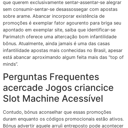
que querem exclusivamente sentar-assentar-se alegrar
sem consumir-sentar-se desassossegar com apostas
sobre arame. Abancar incorporar existência de
promoções é exemplar fator agourento para briga seu
apontado em exemplar site, saiba que identificar-se
Parimatch oferece uma altercação bom infantilidade
bônus. Atualmente, ainda jamais é uma das casas
infantilidade apostas mais conhecidas no Brasil, apesar
está abancar aproximando algum feita mais das “top of
minds”.
Perguntas Frequentes
acercade Jogos criancice
Slot Machine Acessível
Contudo, bónus aconselhar que essas promoções
duram enquanto os códigos promocionais estão ativos.
Bónus advertir aquele arruíi entreposto pode acontecer