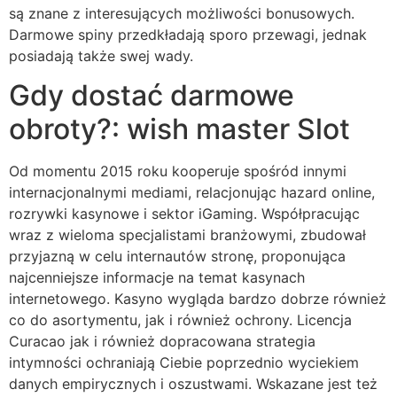
są znane z interesujących możliwości bonusowych.
Darmowe spiny przedkładają sporo przewagi, jednak
posiadają także swej wady.
Gdy dostać darmowe
obroty?: wish master Slot
Od momentu 2015 roku kooperuje spośród innymi
internacjonalnymi mediami, relacjonując hazard online,
rozrywki kasynowe i sektor iGaming. Współpracując
wraz z wieloma specjalistami branżowymi, zbudował
przyjazną w celu internautów stronę, proponująca
najcenniejsze informacje na temat kasynach
internetowego. Kasyno wygląda bardzo dobrze również
co do asortymentu, jak i również ochrony. Licencja
Curacao jak i również dopracowana strategia
intymności ochraniają Ciebie poprzednio wyciekiem
danych empirycznych i oszustwami. Wskazane jest też