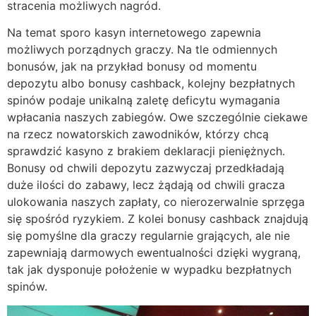
stracenia możliwych nagród.
Na temat sporo kasyn internetowego zapewnia
możliwych porządnych graczy. Na tle odmiennych
bonusów, jak na przykład bonusy od momentu
depozytu albo bonusy cashback, kolejny bezpłatnych
spinów podaje unikalną zaletę deficytu wymagania
wpłacania naszych zabiegów. Owe szczególnie ciekawe
na rzecz nowatorskich zawodników, którzy chcą
sprawdzić kasyno z brakiem deklaracji pieniężnych.
Bonusy od chwili depozytu zazwyczaj przedkładają
duże ilości do zabawy, lecz żądają od chwili gracza
ulokowania naszych zapłaty, co nierozerwalnie sprzęga
się spośród ryzykiem. Z kolei bonusy cashback znajdują
się pomyślne dla graczy regularnie grających, ale nie
zapewniają darmowych ewentualności dzięki wygraną,
tak jak dysponuje położenie w wypadku bezpłatnych
spinów.