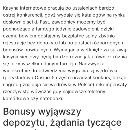
Kasyna internetowe pracują po ustaleniach bardzo
ostrej konkurencji, gdyż wydaje się katalogów na rynku
dosłownie setki. Fast, zawodnicy możemy być
pochodzące z tamtego jedynie zadowoleni, dzięki
czemu bowiem dostajemy bezpłatne spiny zbytnio
rejestracje bez depozytu lub po postaci różnorodnych
bonusów powitalnych. Wymagania wetknięte za sprawą
kasyna sieciowy będą bardzo różne jak i również różnią
się przy wszelkim danym turnieju. Nadzwyczaj
wielokrotnie do odwiedzenia wygrania są wędrówki
(przykładowo Casino € często urządzał konkurs, dokąd
nagrodą znajdują się wędrówki w Polsce) rekompensaty
rzeczywiste wówczas gdy najnowsze telefony
komórkowe czy notebooki.
Bonusy wyjąwszy
depozytu, żądania tyczące