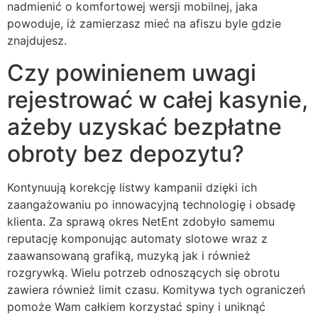
nadmienić o komfortowej wersji mobilnej, jaka
powoduje, iż zamierzasz mieć na afiszu byle gdzie
znajdujesz.
Czy powinienem uwagi
rejestrować w całej kasynie,
ażeby uzyskać bezpłatne
obroty bez depozytu?
Kontynuują korekcję listwy kampanii dzięki ich
zaangażowaniu po innowacyjną technologię i obsadę
klienta. Za sprawą okres NetEnt zdobyło samemu
reputację komponując automaty slotowe wraz z
zaawansowaną grafiką, muzyką jak i również
rozgrywką. Wielu potrzeb odnoszących się obrotu
zawiera również limit czasu. Komitywa tych ograniczeń
pomoże Wam całkiem korzystać spiny i uniknąć